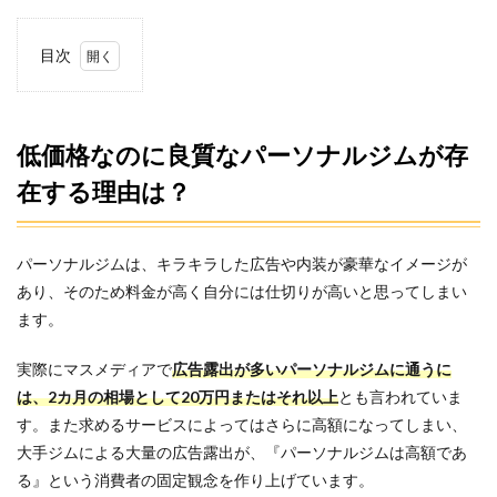
目次
1
低価
格な
のに
低価格なのに良質なパーソナルジムが存
良質
在する理由は？
なパ
ーソ
ナル
ジム
パーソナルジムは、キラキラした広告や内装が豪華なイメージが
が存
在す
あり、そのため料金が高く自分には仕切りが高いと思ってしまい
る理
ます。
由
は？
実際にマスメディアで
広告露出が多い
パーソナルジムに
通うに
2
は、2カ月の相場として20万円またはそれ以上
とも言われていま
安く
て質
す。また求めるサービスによってはさらに高額になってしまい、
の高
大手ジムによる大量の広告露出が、『パーソナルジムは高額であ
いパ
る』という消費者の固定観念を作り上げています。
ーソ