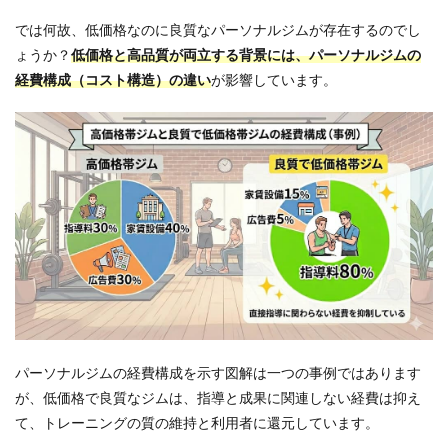
ナル
ジム
では何故、低価格なのに良質なパーソナルジムが存在するのでし
を選
ょうか？
低価格と高品質が両立する背景には、パーソナルジムの
ぶ3
つの
経費構成（コスト構造）の違い
が影響しています。
手順
2.1
手順
1：質
の高
い指
導が
でき
る地
域の
パー
ソナ
ルジ
ムを
選定
パーソナルジムの経費構成を示す図解は一つの事例ではあります
する
が、低価格で良質なジムは、指導と成果に関連しない経費は抑え
2.2
て、トレーニングの質の維持と利用者に還元しています。
手順