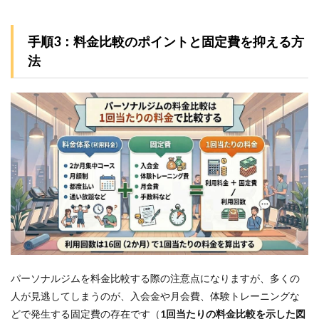
パー
ソナ
ルジ
手順3：料金比較のポイントと固定費を抑える方
ムも
チェ
法
ック
7
参考
文献
パーソナルジムを料金比較する際の注意点になりますが、多くの
人が見逃してしまうのが、入会金や月会費、体験トレーニングな
どで発生する固定費の存在です（
1回当たりの料金比較を示した図