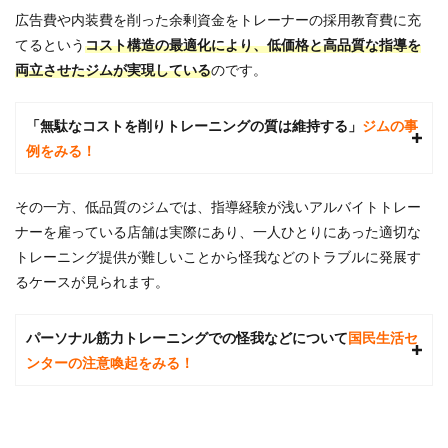
2：ト
広告費や内装費を削った余剰資金をトレーナーの採用教育費に充
レー
ニン
てるという
コスト構造の最適化により、低価格と高品質な指導を
グプ
両立させたジムが実現している
のです。
ラン
の種
類か
「無駄なコストを削りトレーニングの質は維持する」
ジムの事
ら自
分に
例をみる！
あっ
たプ
ラン
その一方、低品質のジムでは、指導経験が浅いアルバイトトレー
を選
ナーを雇っている店舗は実際にあり、一人ひとりにあった適切な
択す
る
トレーニング提供が難しいことから怪我などのトラブルに発展す
るケースが見られます。
2.3
手順
3：料
パーソナル筋力トレーニングでの怪我などについて
国民生活セ
金比
較の
ンターの注意喚起をみる！
ポイ
ント
と固
定費