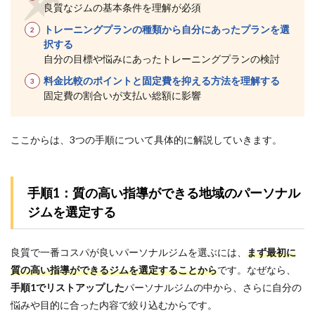
のパ
良質なジムの基本条件を理解が必須
ーソ
ナル
トレーニングプランの種類から自分にあったプランを選
ジム
択する
おす
自分の目標や悩みにあったトレーニングプランの検討
すめ
ラン
料金比較のポイントと固定費を抑える方法を理解する
キン
固定費の割合いが支払い総額に影響
グ
TOP2
4.1
ここからは、3つの手順について具体的に解説していきます。
1位：
Apple
GYM
亀有
手順1：質の高い指導ができる地域のパーソナル
店｜
ジムを選定する
海外
モデ
ルの
良質で一番コスパが良いパーソナルジムを選ぶには、
まず最初に
よう
なS字
質の高い指導ができるジムを選定することから
です。なぜなら、
スタ
手順1でリストアップした
パーソナルジムの中から
、さらに自分の
イル
に期
悩みや目的に合った内容で絞り込むからです。