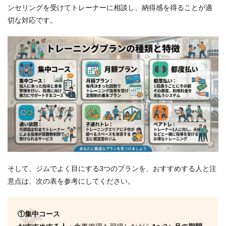
ンセリングを受けてトレーナーに相談し、納得感を得ることが適
で効
果を
切な対応です。
実感
でき
ます
か？
5.3
Q3.週
2回の
トレ
ーニ
ング
で十
分で
しょ
う
か？
そして、ジムでよく目にする3つのプランを、おすすめする人と注
5.4
意点は、次の表を参考にしてください。
Q4.リ
バウ
ンド
①集中コース
しま
せん