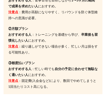
おすすめする人
：食事管理も習得しながら
1〜3ヶ月の期間
か？
で成果を求めたい人
におすすめ。
5.5
注意点
：費用が高額になりやすく、リバウンドを防ぐ体型維
Q5.食
持への意識が必要。
事制
限が
厳し
②月額プラン
いで
おすすめする人
：トレーニングを基礎から学び、
卒業後も習
す
慣化したい人
におすすめ。
か？
注意点
：繰り越しができない場合が多く、忙しい月は損をす
5.6
る可能性あり。
Q6.お
酒は
禁止
③都度払いプラン
です
おすすめする人
：忙しい時でも
自分の予定に合わせて無駄な
か？
く通いたい人
におすすめ。
6
注意点
：固定費(入会金など)により、数回でやめてしまうと
ほか
1回当たりコスト高になる。
の地
域の
安く
て良
質な