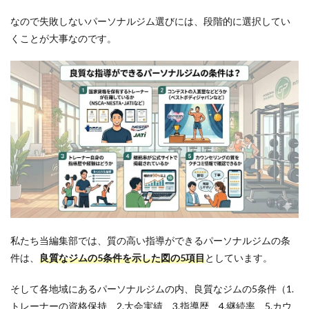
待
なので失敗しないパーソナルジム選びには、段階的に選択してい
4.2
2位：
くことが大事なのです。
かた
ぎり
塾 亀
有店
｜ア
ロマ
香る
空間
で無
理の
ない
ダイ
エッ
トに
期待
私たち当編集部では、
質の高い指導ができるパーソナルジムの条
5
件は、
良質なジムの5条件を示した図
の5項目
としています。
パー
ソナ
ルジ
そして各地域にあるパーソナルジムの内、良質なジムの5条件（1.
ムに
トレーナーの資格保持、2.大会実績、3.指導歴、4.継続率、5.カウ
関す