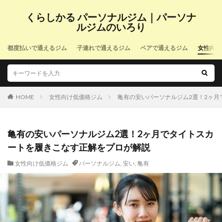
くらしかる パーソナルジム｜パーソナ
ルジムのいろり
都度払いで通えるジム
子連れで通えるジム
ペアで通えるジム
女性向け
HOME
女性向け低価格ジム
亀有の安いパーソナルジム2選！2ヶ
亀有の安いパーソナルジム2選！2ヶ月でタイトスカ
ートを履きこなす正解をプロが解説
女性向け低価格ジム
パーソナルジム
,
安い
,
亀有