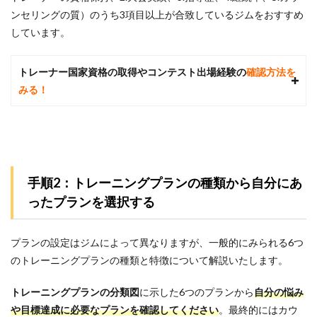
る質
ンセリングの質）のうち3項目以上が合致しているジムをおすすめ
問Q
しています。
＆A
5.1
トレーナー国家資格の取得やコンテスト出場経験の
確認方法を
Q1.ず
っと
みる！
デス
クワ
ーク
で運
動不
足の
初心
手順2：トレーニングプランの種類から自分にあ
者で
ったプランを選択する
も大
丈夫
でし
ょう
プランの設定はジムによって異なりますが、一般的にみられる6つ
か？
のトレーニングプランの種類と特徴について解説いたします。
5.2
Q2.ど
トレーニングプランの分類図
に示した6つのプランから
自分の悩み
れく
や目標達成に必要なプランを確認してください
。
最終的にはカウ
らい