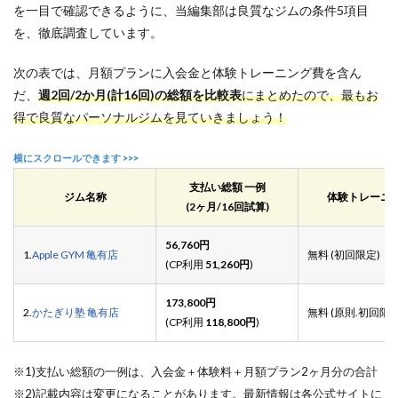
を一目で確認できるように、当編集部は良質なジムの条件5項目
を、徹底調査しています。
次の表では、月額プランに入会金と体験トレーニング費を含ん
だ、
週2回/2か月(計16回)の総額を比較表
にまとめたので、最もお
得で良質なパーソナルジムを見ていきましょう！
支払い総額 一例
ジム名称
体験トレーニ
(2ヶ月/16回試算)
56,760円
1.
Apple GYM 亀有店
無料 (初回限定)
(CP利用
51,260円
)
173,800円
2.
かたぎり塾 亀有店
無料 (原則.初回限定
(CP利用
118,800円
)
※1)支払い総額の一例は、入会金＋体験料＋月額プラン2ヶ月分の合計
※2)記載内容は変更になることがあります。最新情報は各公式サイトに