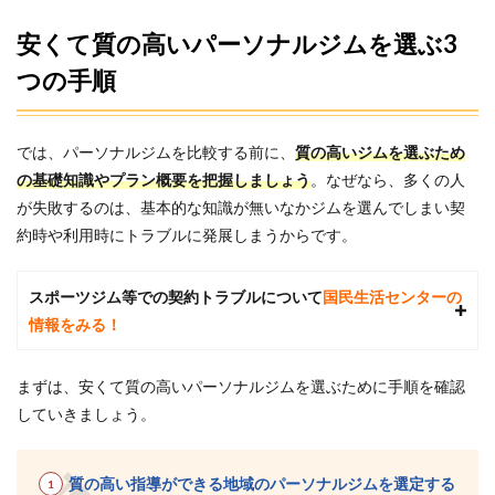
を抑
える
安くて質の高いパーソナルジムを選ぶ3
方法
つの手順
3
亀有
にあ
るパ
では、パーソナルジムを比較する前に、
質の高いジムを選ぶため
ーソ
の基礎知識やプラン概要を把握しましょう
。なぜなら、多くの人
ナル
ジム
が失敗するのは、基本的な知識が無いなかジムを選んでしまい契
の総
約時や利用時にトラブルに発展しまうからです。
額比
較
（総
スポーツジム等での契約トラブルについて
国民生活センターの
額安
い
情報をみる！
順）
4
まずは、安くて質の高いパーソナルジムを選ぶために手順を確認
当サ
していきましょう。
イト
厳
選！
亀有
質の高い指導ができる地域のパーソナルジムを選定する