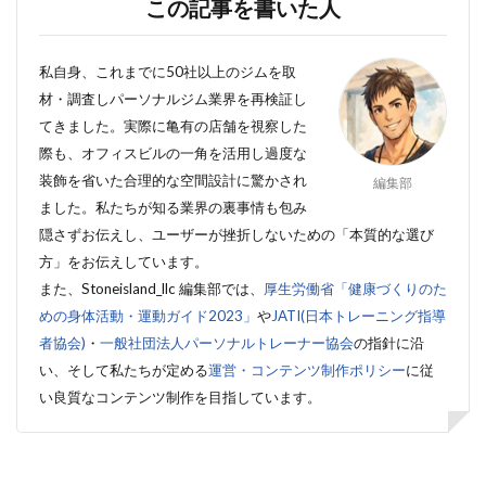
この記事を書いた人
私自身、これまでに50社以上のジムを取
材・調査しパーソナルジム業界を再検証し
てきました。実際に亀有の店舗を視察した
際も、オフィスビルの一角を活用し過度な
装飾を省いた合理的な空間設計に驚かされ
編集部
ました。私たちが知る業界の裏事情も包み
隠さずお伝えし、ユーザーが挫折しないための「本質的な選び
方」をお伝えしています。
また、Stoneisland_llc 編集部では、
厚生労働省「健康づくりのた
めの身体活動・運動ガイド2023」
や
JATI(日本トレーニング指導
者協会)
・
一般社団法人パーソナルトレーナー協会
の指針に沿
い、そして私たちが定める
運営・コンテンツ制作ポリシー
に従
い良質なコンテンツ制作を目指しています。