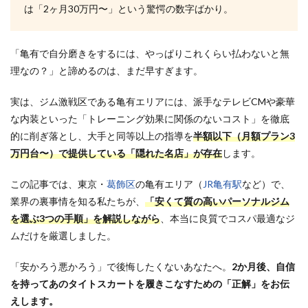
は「2ヶ月30万円〜」という驚愕の数字ばかり。
「亀有で自分磨きをするには、やっぱりこれくらい払わないと無
理なの？」と諦めるのは、まだ早すぎます。
実は、ジム激戦区である亀有エリアには、派手なテレビCMや豪華
な内装といった「トレーニング効果に関係のないコスト」を徹底
的に削ぎ落とし、大手と同等以上の指導を
半額以下（月額プラン3
万円台〜）で提供している「隠れた名店」が存在
します。
この記事では、東京・
葛飾区
の亀有エリア（
JR亀有駅
など）で、
業界の裏事情を知る私たちが、
「安くて質の高いパーソナルジム
を選ぶ3つの手順」を解説しながら
、本当に良質でコスパ最適なジ
ムだけを厳選しました。
「安かろう悪かろう」で後悔したくないあなたへ。
2か月後、自信
を持ってあのタイトスカートを履きこなすための「正解」をお伝
えします。