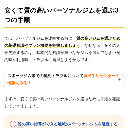
える
安くて質の高いパーソナルジムを選ぶ3
方法
つの手順
3
たま
プラ
ーザ
では、パーソナルジムを比較する前に、
質の高いジムを選ぶため
にあ
の基礎知識やプラン概要を把握しましょう
。なぜなら、多くの人
るパ
ーソ
が失敗するのは、基本的な知識が無いなかジムを選んでしまい契
ナル
約時や利用時にトラブルに発展しまうからです。
ジム
の総
額比
スポーツジム等での契約トラブルについて
国民生活センターの
較
（総
情報をみる！
額安
い
順）
まずは、安くて質の高いパーソナルジムを選ぶために手順を確認
4
していきましょう。
当サ
イト
厳
質の高い指導ができる地域のパーソナルジムを選定する
選！