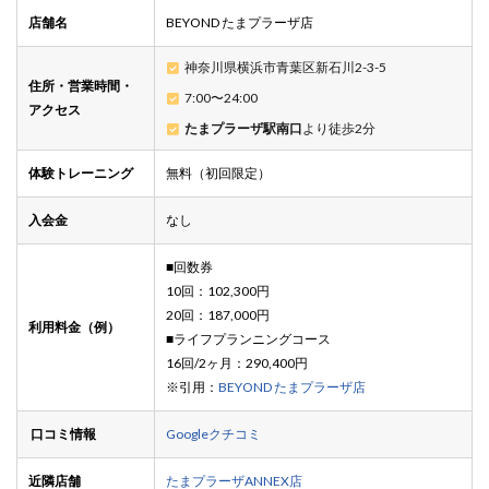
店舗名
BEYOND たまプラーザ店
神奈川県横浜市青葉区新石川2-3-5
住所・営業時間・
7:00〜24:00
アクセス
たまプラーザ駅南口
より徒歩2分
体験トレーニング
無料（初回限定）
入会金
なし
■回数券
10回：102,300円
20回：187,000円
利用料金（例）
■ライフプランニングコース
16回/2ヶ月：290,400円
※引用：
BEYOND たまプラーザ店
口コミ情報
Googleクチコミ
近隣店舗
たまプラーザANNEX店