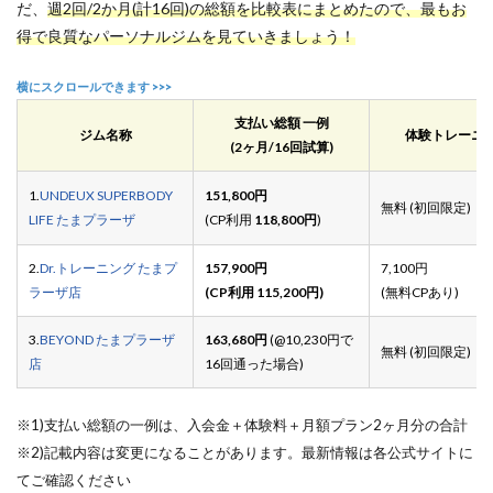
だ、
週2回/2か月(計16回)の総額を比較表にまとめたので、最もお
得で良質なパーソナルジムを見ていきましょう！
支払い総額 一例
ジム名称
体験トレーニ
(2ヶ月/16回試算)
1.
UNDEUX SUPERBODY
151,800円
無料 (初回限定)
LIFE たまプラーザ
(CP利用
118,800円
)
2.
Dr.トレーニング たまプ
157,900円
7,100円
ラーザ店
(CP利用 115,200円)
(無料CPあり)
3.
BEYOND たまプラーザ
163,680円
(@10,230円で
無料 (初回限定)
店
16回通った場合)
※1)支払い総額の一例は、入会金＋体験料＋月額プラン2ヶ月分の合計
※2)記載内容は変更になることがあります。最新情報は各公式サイトに
てご確認ください