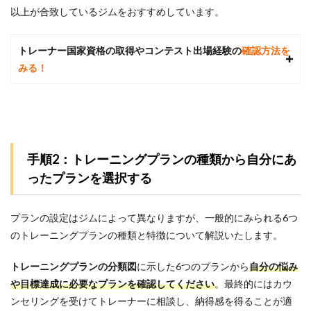
的な
以上が合致しているジムをおすすめしています。
身体
へサ
ポー
トレーナー国家資格の取得やコンテスト出場経験の
確認方法を
ト
みる！
5
パー
ソナ
ルジ
ムに
関す
手順2：トレーニングプランの種類から自分にあ
る質
問Q
ったプランを選択する
＆A
5.1
プランの設定はジムによって異なりますが、一般的にみられる6つ
Q1.運
動が
のトレーニングプランの種類と特徴について解説いたします。
苦手
な初
トレーニングプランの分類図
に示した6つのプランから
自分の悩み
心者
でも
や目標達成に必要なプランを確認してください
。
最終的にはカウ
大丈
ンセリングを受けてトレーナーに相談し、納得感を得ることが適
夫で