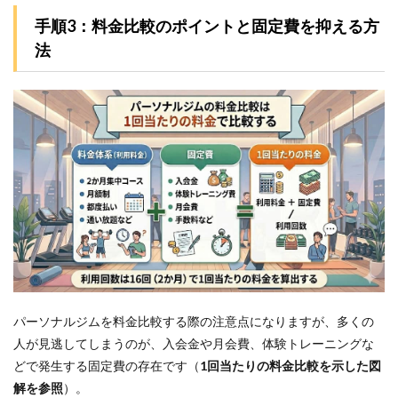
6
手順3：料金比較のポイントと固定費を抑える方
ほか
法
の地
域の
安く
て良
質な
パー
ソナ
ルジ
ムも
チェ
ック
7
参考
文献
パーソナルジムを料金比較する際の注意点になりますが、多くの
人が見逃してしまうのが、入会金や月会費、体験トレーニングな
どで発生する固定費の存在です（
1回当たりの料金比較を示した図
解を参照
）。