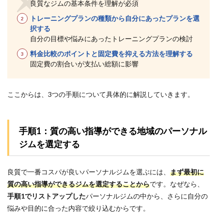
良質なジムの基本条件を理解が必須
たま
プラ
トレーニングプランの種類から自分にあったプランを選
ーザ
択する
のパ
自分の目標や悩みにあったトレーニングプランの検討
ーソ
ナル
料金比較のポイントと固定費を抑える方法を理解する
ジム
固定費の割合いが支払い総額に影響
おす
すめ
ラン
ここからは、3つの手順について具体的に解説していきます。
キン
グ
TOP3
4.1
1位：
手順1：質の高い指導ができる地域のパーソナル
UNDEUX
ジムを選定する
SUPERBODY
LIFE たまプ
ラーザ｜月
良質で一番コスパが良いパーソナルジムを選ぶには、
まず最初に
額制なのに
女性に特化
質の高い指導ができるジムを選定することから
です。なぜなら、
した質の高
手順1でリストアップした
パーソナルジムの中から
、さらに自分の
いサポート
悩みや目的に合った内容で絞り込むからです。
4.2
2