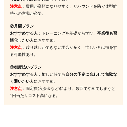
か？
注意点
：費用が高額になりやすく、リバウンドを防ぐ体型維
5.4
持への意識が必要。
Q4.リ
バウ
②月額プラン
ンド
しま
おすすめする人
：トレーニングを基礎から学び、
卒業後も習
せん
慣化したい人
におすすめ。
か？
注意点
：繰り越しができない場合が多く、忙しい月は損をす
5.5
る可能性あり。
Q5.食
事制
③都度払いプラン
限が
厳し
おすすめする人
：忙しい時でも
自分の予定に合わせて無駄な
いで
く通いたい人
におすすめ。
す
注意点
：固定費(入会金など)により、数回でやめてしまうと
か？
1回当たりコスト高になる。
5.6
Q6.お
酒は
禁止
です
か？