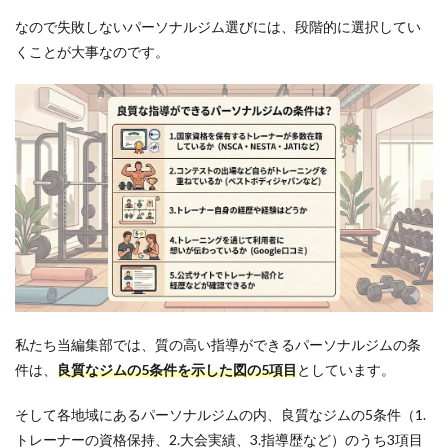
位：
なので失敗しないパーソナルジム選びには、段階的に選択してい
BEYOND
たまプラ
くことが大事なのです。
ーザ店｜
大会経験
者のみ在
籍した実
力がある
トレーナ
ー陣
4.3
3位：
Dr.ト
レー
ニン
グ た
まプ
ラー
私たち当編集部では、
質の高い指導ができるパーソナルジムの条
ザ店
件は、
良質なジムの5条件を示した図
の5項目
としています。
｜長
期的
に健
そして各地域にあるパーソナルジムの内、良質なジムの5条件（1.
康で
トレーナーの資格保持、2.大会実績、3.指導歴など）のうち3項目
機能