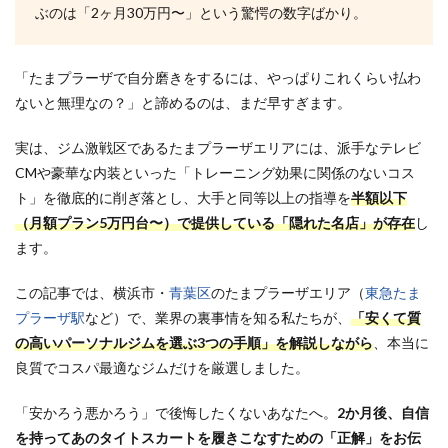
ぶのは「2ヶ月30万円〜」という驚愕の数字ばかり。
「たまプラーザで自分磨きをするには、やっぱりこれくらい払わ
ないと無理なの？」と諦めるのは、まだ早すぎます。
実は、ジム激戦区であるたまプラーザエリアには、派手なテレビ
CMや豪華な内装といった「トレーニング効果に関係のないコス
ト」を徹底的に削ぎ落とし、大手と同等以上の指導を
半額以下
（月額プラン5万円台〜）で提供している「隠れた名店」が存在
し
ます。
この記事では、横浜市・
青葉区
のたまプラーザエリア（
東急たま
プラーザ駅
など）で、業界の裏事情を知る私たちが、
「安くて質
の高いパーソナルジムを選ぶ3つの手順」を解説しながら
、本当に
良質でコスパ最適なジムだけを厳選しました。
「安かろう悪かろう」で後悔したくないあなたへ。
2か月後、自信
を持ってあのタイトスカートを履きこなすための「正解」をお伝