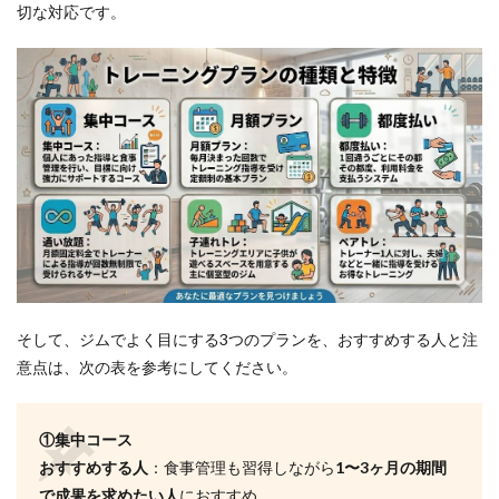
切な対応です。
しょ
う
か？
5.2
Q2.ど
れく
らい
で効
果を
実感
でき
ます
か？
5.3
Q3.週
そして、ジムでよく目にする3つのプランを、おすすめする人と注
2回の
意点は、次の表を参考にしてください。
トレ
ーニ
ング
で十
①集中コース
分で
おすすめする人
：食事管理も習得しながら
1〜3ヶ月の期間
しょ
う
で成果を求めたい人
におすすめ。