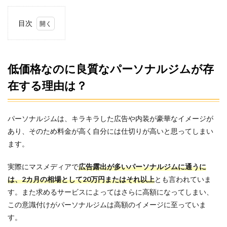
目次
1
低価
格な
のに
低価格なのに良質なパーソナルジムが存
良質
在する理由は？
なパ
ーソ
ナル
ジム
パーソナルジムは、キラキラした広告や内装が豪華なイメージが
が存
在す
あり、そのため料金が高く自分には仕切りが高いと思ってしまい
る理
ます。
由
は？
実際にマスメディアで
広告露出が多い
パーソナルジムに
通うに
2
は、2カ月の相場として20万円またはそれ以上
とも言われていま
安く
て質
す。また求めるサービスによってはさらに高額になってしまい、
の高
この意識付けがパーソナルジムは高額のイメージに至っていま
いパ
す。
ーソ