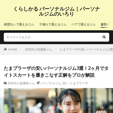
くらしかる パーソナルジム｜パーソナ
ルジムのいろり
都度払いで通えるジム
子連れで通えるジム
ペアで通えるジム
女性向け
HOME
女性向け低価格ジム
たまプラーザの安いパーソナルジム3
たまプラーザの安いパーソナルジム3選！2ヶ月でタ
イトスカートを履きこなす正解をプロが解説
女性向け低価格ジム
パーソナルジム
,
安い
,
たまプラーザ