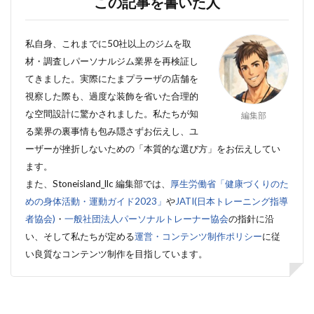
この記事を書いた人
私自身、これまでに50社以上のジムを取
材・調査しパーソナルジム業界を再検証し
てきました。実際にたまプラーザの店舗を
視察した際も、過度な装飾を省いた合理的
な空間設計に驚かされました。私たちが知
編集部
る業界の裏事情も包み隠さずお伝えし、ユ
ーザーが挫折しないための「本質的な選び方」をお伝えしてい
ます。
また、Stoneisland_llc 編集部では、
厚生労働省「健康づくりのた
めの身体活動・運動ガイド2023」
や
JATI(日本トレーニング指導
者協会)
・
一般社団法人パーソナルトレーナー協会
の指針に沿
い、そして私たちが定める
運営・コンテンツ制作ポリシー
に従
い良質なコンテンツ制作を目指しています。