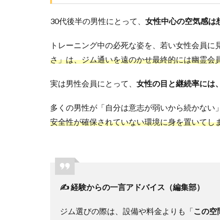
因で
す
30代後半の男性にとって、
女性中心の空気感は
2
トレーニング中の必死な姿を、若い女性会員に
【結
論】
さ」は、ジム通いを遠のかせ最終的には幽霊会
梅田
で選
実は男性会員にとって、
女性の目と継続率には
ぶべ
きは
多くの男性が「自分は意志が弱いから続かない
完全
個室
安全性が確保されていない環境に身を置いてし
or男
性専
用の
2択
3
【徹
✍️ 経験からの一言アドバイス（編集部）
底比較】
24/7
Workout
ジム選びの際は、設備や料金よりも「
この空