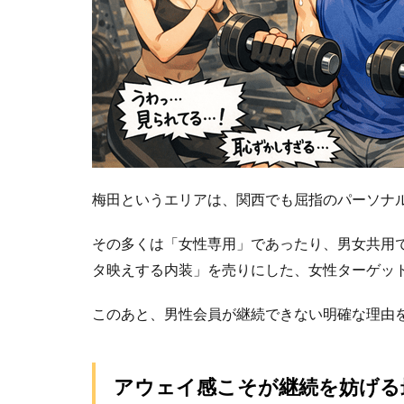
選
び
で
30
代
男
性
が
陥
る
罠
梅田というエリアは、関西でも屈指のパーソナ
1.1
その多くは「女性専用」であったり、男女共用
アウ
タ映えする内装」を売りにした、女性ターゲッ
ェイ
感こ
そが
このあと、男性会員が継続できない明確な理由
継続
を妨
げる
アウェイ感こそが継続を妨げる
最大
の要