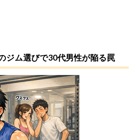
のジム選びで30代男性が陥る罠