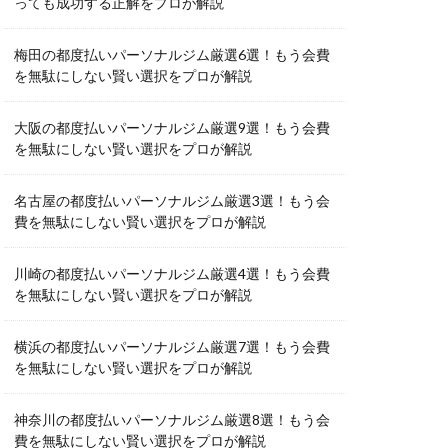
っても成功する正解をプロが解説
梅田の都度払いパーソナルジム厳選6選！もう会費
を無駄にしない賢い選択をプロが解説
大阪の都度払いパーソナルジム厳選9選！もう会費
を無駄にしない賢い選択をプロが解説
名古屋の都度払いパーソナルジム厳選3選！もう会
費を無駄にしない賢い選択をプロが解説
川崎の都度払いパーソナルジム厳選4選！もう会費
を無駄にしない賢い選択をプロが解説
横浜の都度払いパーソナルジム厳選7選！もう会費
を無駄にしない賢い選択をプロが解説
神奈川の都度払いパーソナルジム厳選8選！もう会
費を無駄にしない賢い選択をプロが解説