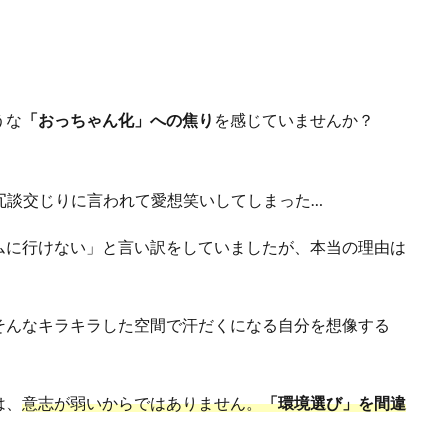
うな
「おっちゃん化」への焦り
を感じていませんか？
冗談交じりに言われて愛想笑いしてしまった…
ムに行けない」と言い訳をしていましたが、本当の理由は
そんなキラキラした空間で汗だくになる自分を想像する
は、
意志が弱いからではありません。
「環境選び」を間違