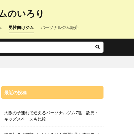
ムのいろり
ム
男性向けジム
パーソナルジム紹介
最近の投稿
大阪の子連れで通えるパーソナルジム7選！託児・
キッズスペースも比較