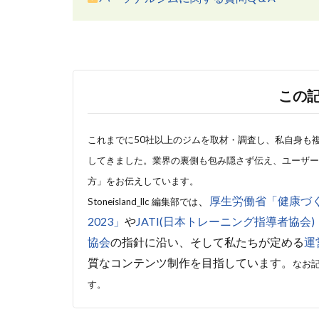
この
これまでに50社以上のジムを取材・調査し、私自身も
してきました。業界の裏側も包み隠さず伝え、ユーザー
方」をお伝えしています。
、
厚生労働省「健康づ
Stoneisland_llc 編集部では
2023」
や
JATI(日本トレーニング指導者協会)
協会
の指針に沿い、そして私たちが定める
運
質なコンテンツ制作を目指しています。
なお
す。