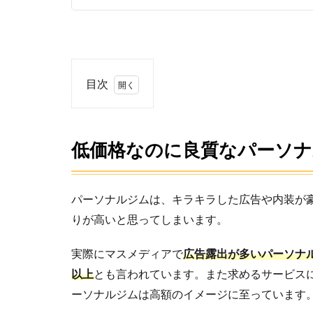
目次
1
低価
格な
低価格なのに良質なパーソナ
のに
良質
なパ
ーソ
パーソナルジムは、キラキラした広告や内装が
ナル
りが高いと思ってしまいます。
ジム
が存
在す
実際にマスメディアで
広告露出が多い
パーソナ
る理
以上
とも言われています。また求めるサービス
由
ーソナルジムは高額のイメージに至っています
は？