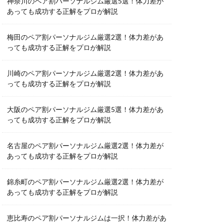
神奈川のペア割パーソナルジム厳選5選！体力差が
あっても成功する正解をプロが解説
梅田のペア割パーソナルジム厳選2選！体力差があ
っても成功する正解をプロが解説
川崎のペア割パーソナルジム厳選2選！体力差があ
っても成功する正解をプロが解説
大阪のペア割パーソナルジム厳選5選！体力差があ
っても成功する正解をプロが解説
名古屋のペア割パーソナルジム厳選2選！体力差が
あっても成功する正解をプロが解説
錦糸町のペア割パーソナルジム厳選2選！体力差が
あっても成功する正解をプロが解説
恵比寿のペア割パーソナルジムは一択！体力差があ