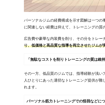
順
2.1
手順
パーソナルジムの経費構成を示す図解は一つの
1：質
の高
に関連しない経費は抑えて、トレーニングの質
い指
導が
広告費や豪華な内装費を削り、その分をトレー
でき
る地
り、低価格と高品質な指導を両立させたジムが
域の
パー
「無駄なコストを削りトレーニングの質は維
ソナ
ルジ
ムを
その一方、低品質のジムでは、指導経験が浅い
選定
する
人ひとりにあった適切なトレーニング提供が難
れます。
2.2
手順
2：ト
パーソナル筋力トレーニングでの怪我などに
レー