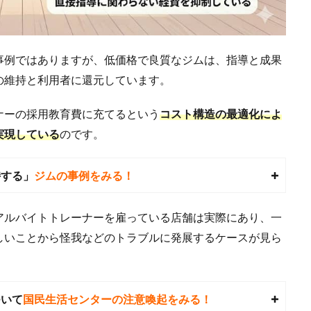
事例ではありますが、低価格で良質なジムは、指導と成果
の維持と利用者に還元しています。
ナーの採用教育費に充てるという
コスト構造の最適化によ
実現している
のです。
持する」
ジムの事例をみる！
アルバイトトレーナーを雇っている店舗は実際にあり、一
しいことから怪我などのトラブルに発展するケースが見ら
ついて
国民生活センターの注意喚起をみる！