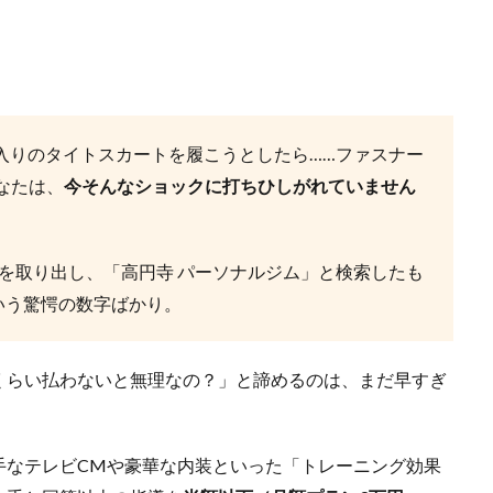
入りのタイトスカートを履こうとしたら……ファスナー
なたは、
今そんなショックに打ちひしがれていません
ホを取り出し、「高円寺 パーソナルジム」と検索したも
いう驚愕の数字ばかり。
くらい払わないと無理なの？」と諦めるのは、まだ早すぎ
手なテレビCMや豪華な内装といった「トレーニング効果