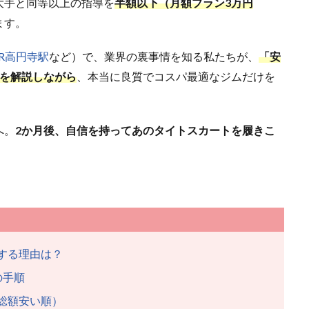
大手と同等以上の指導を
半額以下（月額プラン3万円
ます。
JR高円寺駅
など）で、業界の裏事情を知る私たちが、
「安
」を解説しながら
、本当に良質でコスパ最適なジムだけを
へ。
2か月後、自信を持ってあのタイトスカートを履きこ
する理由は？
の手順
総額安い順）