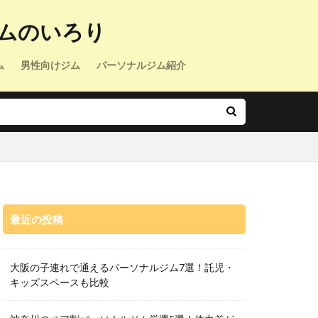
ムのいろり
ム
男性向けジム
パーソナルジム紹介
最近の投稿
大阪の子連れで通えるパーソナルジム7選！託児・
キッズスペースも比較