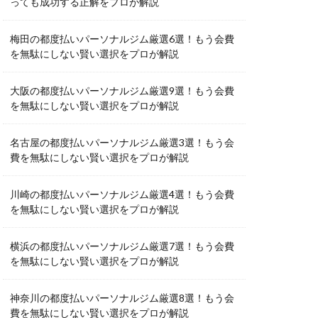
っても成功する正解をプロが解説
梅田の都度払いパーソナルジム厳選6選！もう会費
を無駄にしない賢い選択をプロが解説
大阪の都度払いパーソナルジム厳選9選！もう会費
を無駄にしない賢い選択をプロが解説
名古屋の都度払いパーソナルジム厳選3選！もう会
費を無駄にしない賢い選択をプロが解説
川崎の都度払いパーソナルジム厳選4選！もう会費
を無駄にしない賢い選択をプロが解説
横浜の都度払いパーソナルジム厳選7選！もう会費
を無駄にしない賢い選択をプロが解説
神奈川の都度払いパーソナルジム厳選8選！もう会
費を無駄にしない賢い選択をプロが解説