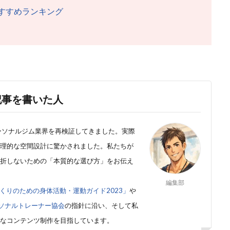
すすめランキング
記事を書いた人
ーソナルジム業界を再検証してきました。実際
理的な空間設計に驚かされました。私たちが
折しないための「本質的な選び方」をお伝え
編集部
くりのための身体活動・運動ガイド2023」
や
ソナルトレーナー協会
の指針に沿い、そして私
なコンテンツ制作を目指しています。