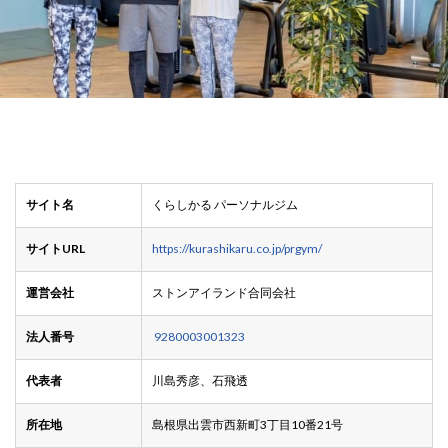
サイト名
くらしかる パーソナルジム
サイトURL
https://kurashikaru.co.jp/prgym/
運営会社
ストンアイランド合同会社
法人番号
9280003001323
代表者
川島秀彦、石飛透
所在地
島根県出雲市西新町3丁目10番21号