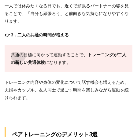
金と1
一人では休みたくなる日でも、近くで頑張るパートナーの姿を見
人あ
ることで、「自分も頑張ろう」と前向きな気持ちになりやすくな
たり
の総
ります。
額を
確認
👉 3．二人の共通の時間が増える
する
2.2
手順
共通の目標に向かって運動することで、
トレーニングが二人
2：同
の新しい共通体験
になります。
時指
導か
交互
指導
トレーニング内容や身体の変化について話す機会も増えるため、
か確
夫婦やカップル、友人同士で過ごす時間を楽しみながら運動を続
認す
る
けられます。
2.3
手順
3：欠
席・
予約
ペアトレーニングのデメリット3選
変更