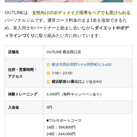
OUTLINEは、
女性向けのボディメイク指導をペアでも受けられる
パーソナルジムです。通常コース料金のまま1名を追加できるた
め、友人同士やパートナーと励まし合いながら
ダイエットやボデ
ィラインづくり
に取り組みたい方に向いています。
店舗名
OUTLINE 横浜西口店
横浜市西区岡野1-9-6 岡野町ビル602
住所・営業時間・
7:00～23:00
アクセス
横浜駅南12番出口
より徒歩8分
体験トレーニング
3,300円（無料キャンペーンあり）
入会金
0円
■フルサポートコース
16回：184,800円
24回：264,000円