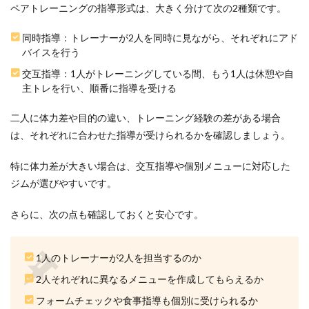
られ
ペアトレーニングの指導形式は、大きく分けて次の2種類です。
る
同時指導：トレーナーが2人を同時に見ながら、それぞれにアド
4.5
バイスを行う
あわ
せて
交互指導：1人がトレーニングしている間、もう1人は休憩や自
読み
主トレを行い、順番に指導を受ける
たい
関連
記事
二人に体力差や目的の違い、トレーニング経験の差がある場合
は、それぞれに合わせた指導が受けられるかを確認しましょう。
5
横浜
のペ
特に体力差が大きい場合は、交互指導や個別メニューに対応した
アト
ジムが選びやすいです。
レー
ニン
グに
さらに、次の点も確認しておくと安心です。
関す
る
Q&A
1人のトレーナーが2人を担当するのか
5.1
2人それぞれに異なるメニューを作成してもらえるか
Q1．
夫婦
フォームチェックや食事指導も個別に受けられるか