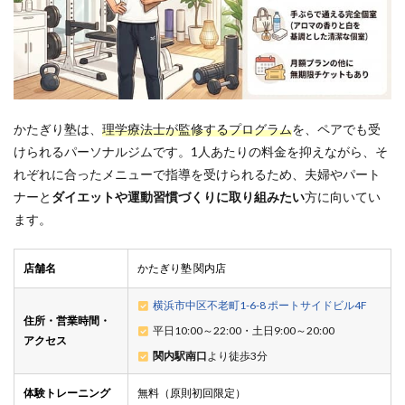
かたぎり塾は、
理学療法士が監修するプログラム
を、ペアでも受
けられるパーソナルジムです。1人あたりの料金を抑えながら、そ
れぞれに合ったメニューで指導を受けられるため、夫婦やパート
ナーと
ダイエットや運動習慣づくりに取り組みたい
方に向いてい
ます。
店舗名
かたぎり塾 関内店
横浜市中区不老町1-6-8 ポートサイドビル4F
住所・営業時間・
平日10:00～22:00・土日9:00～20:00
アクセス
関内駅南口
より徒歩3分
体験トレーニング
無料（原則初回限定）