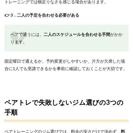
トレーニングでは物足りなさを感じる場合があります。
のペ
アで
通え
👉 3．二人の予定を合わせる必要がある
るパ
ーソ
ナル
ペアで通うには、
二人のスケジュールを合わせる手間
がかか
ジム
おす
ります。
すめ
ラン
キン
固定曜日で通えるか、予約変更がしやすいか、片方が欠席した場
グ
合に1人でも受講できるかを事前に確認しておくことが大切です。
4.1
1
位：
MIYAZAKI
GYM 横浜
店｜経験
豊富なト
ペアトレで失敗しないジム選びの3つの
レーナー
の指導が
手順
ペアで受
けられる
4.2
2
ペアトレーニングのジム選びでは、料金の安さだけで決めず、
料