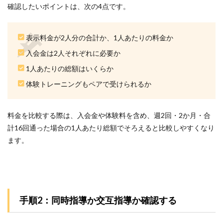
トレ
確認したいポイントは、次の4点です。
ーニ
ング
がペ
表示料金が2人分の合計か、1人あたりの料金か
アで
受け
入会金は2人それぞれに必要か
られ
る
1人あたりの総額はいくらか
4.4
体験トレーニングもペアで受けられるか
4位：
かた
ぎり
料金を比較する際は、入会金や体験料を含め、週2回・2か月・合
塾 関
計16回通った場合の1人あたり総額でそろえると比較しやすくなり
内店
｜理
ます。
学療
法士
監修
のプ
ログ
ラム
手順2：同時指導か交互指導か確認する
がペ
アで
受け