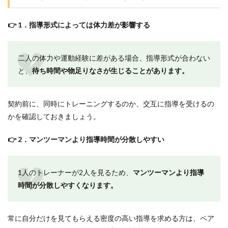
など
の利
用条
👉 1．指導形式によっては体力差が影響する
件を
確認
する
二人の体力や運動経験に差がある場合、指導形式が合わない
3
と、
待ち時間や物足りなさが生じることがあります。
横浜
のペ
アで
契約前に、同時にトレーニングするのか、交互に指導を受けるの
通え
るパ
かを確認しておきましょう。
ーソ
ナル
👉 2．マンツーマンより指導時間が分散しやすい
ジム
の総
額比
較
1人のトレーナーが2人を見るため、
マンツーマンより指導
【安
時間が分散しやすくなります。
い
順】
4
常に自分だけを見てもらえる密度の高い指導を求める方は、ペア
横浜