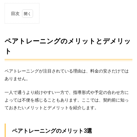
目次
1
ペア
トレ
ーニ
ペアトレーニングのメリットとデメリッ
ング
ト
のメ
リッ
トと
デメ
ペアトレーニングが注目されている理由は、料金の安さだけでは
リッ
ト
ありません。
1.1
一人で通うより続けやすい一方で、指導形式や予定の合わせ方に
ペア
トレ
よっては不便を感じることもあります。ここでは、契約前に知っ
ーニ
ておきたいメリットとデメリットを紹介します。
ング
のメ
リッ
ト3選
ペアトレーニングのメリット3選
1.2