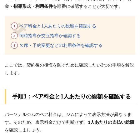
位：
金・指導形式・利用条件
を順番に確認することが大切です。
OUTLINE
横浜西口
店｜女性
に寄り添
ペア料金と1人あたりの総額を確認する
ったきめ
同時指導か交互指導か確認する
細やかな
指導がペ
欠席・予約変更などの利用条件を確認する
アトレで
受けられ
る
ここでは、契約後の後悔を防ぐために確認したい3つの手順を解説
4.3
します。
3位：
エク
ササ
イズ
手順1：ペア料金と1人あたりの総額を確認する
コー
チ 横
浜店
パーソナルジムのペア料金は、ジムによって表示方法が異なりま
｜AI
を活
す。そのため、表示料金だけで判断せず、
1人あたりの支払い総額
用し
を確認しましょう。
た短
時間