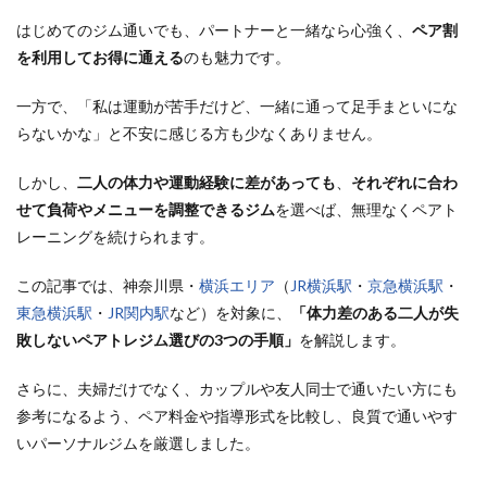
はじめてのジム通いでも、パートナーと一緒なら心強く、
ペア割
を利用してお得に通える
のも魅力です。
一方で、「私は運動が苦手だけど、一緒に通って足手まといにな
らないかな」と不安に感じる方も少なくありません。
しかし、
二人の体力や運動経験に差があっても
、
それぞれに合わ
せて負荷やメニューを調整できるジム
を選べば、無理なくペアト
レーニングを続けられます。
この記事では、神奈川県・
横浜エリア
（
JR横浜駅
・
京急横浜駅
・
東急横浜駅
・
JR関内駅
など）を対象に、
「体力差のある二人が失
敗しないペアトレジム選びの3つの手順」
を解説します。
さらに、夫婦だけでなく、カップルや友人同士で通いたい方にも
参考になるよう、ペア料金や指導形式を比較し、良質で通いやす
いパーソナルジムを厳選しました。