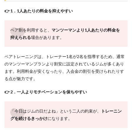
ペア
トレ
👉 1．1人あたりの料金を抑えやすい
ーニ
ング
のデ
ペア割を利用すると、
マンツーマンより1人あたりの料金を
メリ
ット3
抑えられる
場合があります。
選
2
ペアトレーニングは、トレーナー1名が2名を指導するため、通常
ペア
トレ
のマンツーマンプランより割安に設定されているジムが多くあり
で失
ます。利用料金が安くなったり、入会金の割引を受けられたりす
敗し
ない
る点が魅力です。
ジム
選び
👉 2．一人よりモチベーションを保ちやすい
の3
つの
手順
「今日はジムの日だよね」という二人の約束が、
トレーニン
2.1
グを続けるきっかけ
になります。
手順
1：ペ
ア料