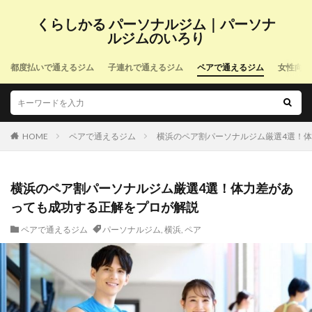
くらしかる パーソナルジム｜パーソナ
ルジムのいろり
都度払いで通えるジム
子連れで通えるジム
ペアで通えるジム
女性向け
HOME
ペアで通えるジム
横浜のペア割パーソナルジム厳選4選！
横浜のペア割パーソナルジム厳選4選！体力差があ
っても成功する正解をプロが解説
ペアで通えるジム
パーソナルジム
,
横浜
,
ペア