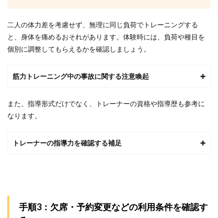
や友
人で
体力
二人の体力差を考慮せず、無理に同じ負荷でトレーニングする
差が
と、身体を痛めるおそれがあります。体験時には、負荷や種目を
あっ
ても
個別に調整してもらえるかを確認しましょう。
通え
ます
か？
筋力トレーニング中の事故に関する注意喚起
5.2
Q2．
また、指導形式だけでなく、トレーナーの資格や指導歴も参考に
ペア
料金
なります。
は2人
分で
す
トレーナーの指導力を確認する補足
か？
5.3
Q3．
片方
が欠
席し
手順3：欠席・予約変更などの利用条件を確認す
た場