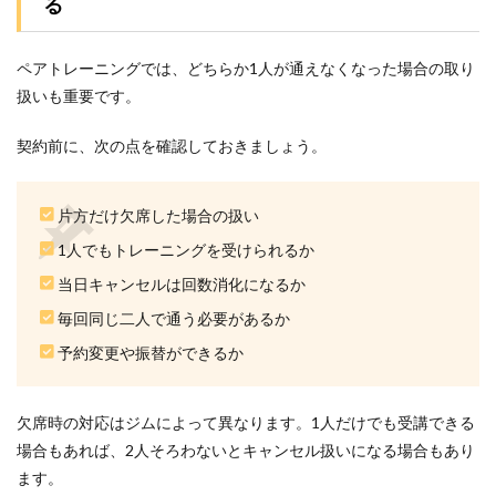
る
合は
どう
なり
ます
ペアトレーニングでは、どちらか1人が通えなくなった場合の取り
か？
扱いも重要です。
5.4
Q4．
契約前に、次の点を確認しておきましょう。
二人
の目
的が
片方だけ欠席した場合の扱い
違っ
ても
1人でもトレーニングを受けられるか
大丈
夫で
当日キャンセルは回数消化になるか
す
か？
毎回同じ二人で通う必要があるか
予約変更や振替ができるか
5.5
Q5．
友人
やカ
欠席時の対応はジムによって異なります。1人だけでも受講できる
ップ
場合もあれば、2人そろわないとキャンセル扱いになる場合もあり
ルで
も利
ます。
用で