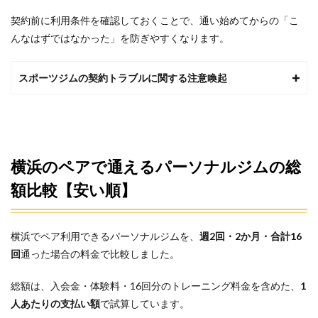
きま
契約前に利用条件を確認しておくことで、通い始めてからの「こ
す
んなはずではなかった」を防ぎやすくなります。
か？
5.6
Q6．
スポーツジムの契約トラブルに関する注意喚起
トレ
ーニ
ング
は同
時に
行い
横浜のペアで通えるパーソナルジムの総
ます
か？
額比較【安い順】
5.7
Q7．
体験
横浜でペア利用できるパーソナルジムを、
週2回・2か月・合計16
トレ
ーニ
回
通った場合の料金で比較しました。
ング
も二
総額は、入会金・体験料・16回分のトレーニング料金を含めた、
1
人で
人あたりの支払い額
受け
で試算しています。
られ