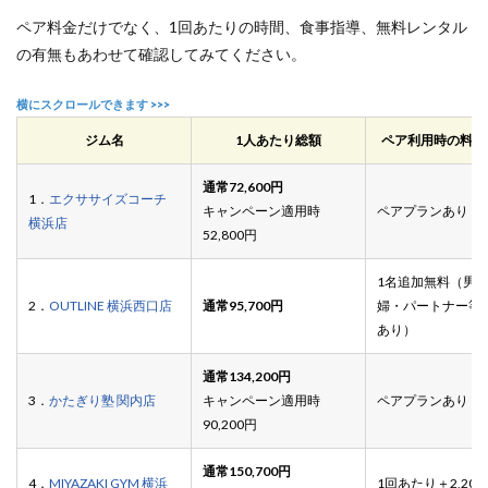
ます
ペア料金だけでなく、1回あたりの時間、食事指導、無料レンタル
か？
の有無もあわせて確認してみてください。
6
参考
文献
ジム名
1人あたり総額
ペア利用時の料金
通常72,600円
1．
エクササイズコーチ
キャンペーン適用時
ペアプランあり
横浜店
52,800円
1名追加無料（男
2．
OUTLINE 横浜西口店
通常95,700円
婦・パートナー等
あり）
通常134,200円
3．
かたぎり塾 関内店
キャンペーン適用時
ペアプランあり
90,200円
通常150,700円
4．
MIYAZAKI GYM 横浜
1回あたり＋2,200