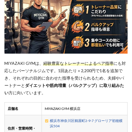
MIYAZAKI GYMは、
経験豊富なトレーナーによるペア指導
にも対
応したパーソナルジムです。1回あたり＋2,200円で1名を追加で
き、それぞれの目的に合わせた指導を受けられるため、夫婦やパ
ートナーと
ダイエットや筋肉増量（バルクアップ）に取り組みた
い
方に向いています。
店舗名
MIYAZAKI GYM 横浜店
横浜市神奈川区鶴屋町2-9-7 グローリア初穂横
浜504
住所・営業時間・