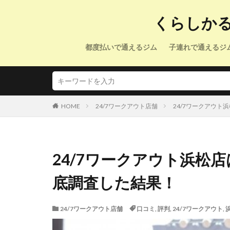
くらしか
都度払いで通えるジム
子連れで通えるジ
HOME
24/7ワークアウト店舗
24/7ワークアウト
24/7ワークアウト浜松
底調査した結果！
24/7ワークアウト店舗
口コミ
,
評判
,
24/7ワークアウト
,