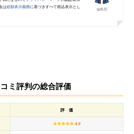
金は
総額表示義務
に基づきすべて税込表示とし
編集部
口コミ評判の総合評価
評 価
4.9