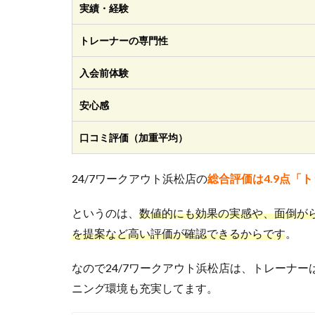
評価
実績・経験
1.1
トレーナーの専門性
24/7
ワー
入会前体験
クア
ウト
安心感
浜松
店の
口コ
口コミ評価（加重平均）
ミ傾
向と
24/7ワークアウト浜松店の
総合評価は4.9点「
満足
度
というのは、
数値的にも
効果の実感や、面倒が
2
を提案
など
高い評価が確認できるからです
。
24/7
ワー
クア
なので24/7ワークアウト浜松店は、トレーナ
ウト
ニング環境も充実してます。
浜松
店の