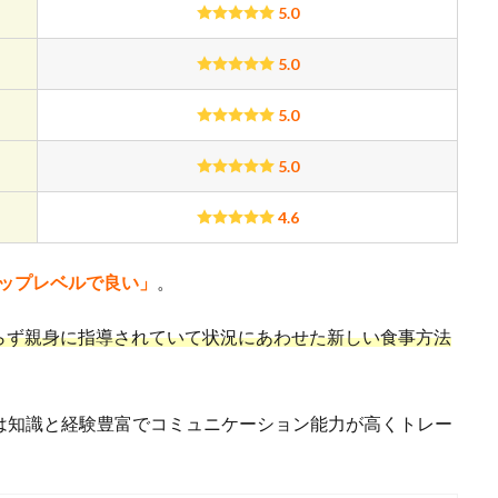
5.0
5.0
5.0
5.0
4.6
トップレベルで良い」
。
らず親身に指導されていて状況にあわせた新しい食事方法
ーは知識と経験豊富でコミュニケーション能力が高くトレー