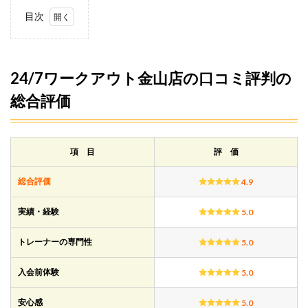
目次
1
24/7
ワー
クア
24/7ワークアウト金山店の口コミ評判の
ウト
総合評価
金山
店の
口コ
ミ評
判の
項 目
評 価
総合
評価
総合評価
4.9
1.1
24/7
実績・経験
5.0
ワー
クア
トレーナーの専門性
5.0
ウト
金山
店の
入会前体験
5.0
口コ
ミ傾
安心感
5.0
向と