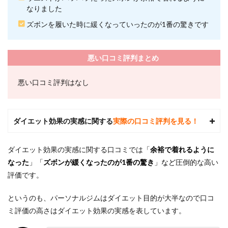
ワー
なりました
クア
ウト
ズボンを履いた時に緩くなっていったのが1番の驚きです
金山
店の
基本
情報
悪い口コミ評判まとめ
5
24/7
悪い口コミ評判はなし
ワー
クア
ウト
金山
ダイエット効果の実感に関する
実際の口コミ評判を見る！
店に
金山
駅か
ダイエット効果の実感に関する口コミでは
「
余裕で着れるように
ら徒
なった
」「
ズボンが緩くなったのが1番の驚き
」など
圧倒的な高い
歩で
行く
評価です。
まで
の流
というのも、パーソナルジムはダイエット目的が大半なので口コ
れ
ミ評価の高さはダイエット効果の実感を表しています。
6
24/7