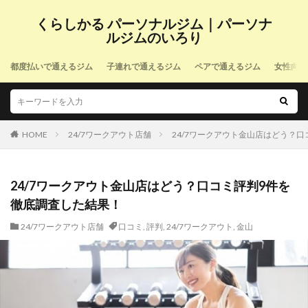
くらしかる パーソナルジム｜パーソナ
ルジムのいろり
都度払いで通えるジム
子連れで通えるジム
ペアで通えるジム
女性向け
HOME
24/7ワークアウト店舗
24/7ワークアウト金山店はどう？
24/7ワークアウト金山店はどう？口コミ評判9件を
徹底調査した結果！
24/7ワークアウト店舗
口コミ
,
評判
,
24/7ワークアウト
,
金山