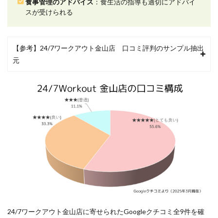
食事管理のアドバイス
：食生活の指導も適切にアドバイ
評判
スが受けられる
2.4
4.個人
にあ
【参考】24/7ワークアウト金山店 口コミ評判のサンプル抽出
った
トレ
元
ーニ
ング
に関
する
口コ
ミ評
判
2.5
5.食事
管理
のア
ドバ
イス
に関
する
口コ
24/7ワークアウト金山店に寄せられたGoogleクチコミ全9件を確
ミ評