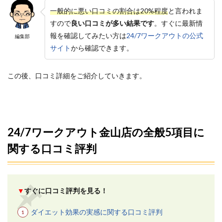
を選
一般的に悪い口コミの割合は20%程度
と言われま
べる
すので
良い口コミが多い結果です
。すぐに最新情
3.2
報を確認してみたい方は
24/7ワークアウトの公式
編集部
2.無料
カウ
サイト
から確認できます。
ンセ
リン
グと
この後、口コミ詳細をご紹介していきます。
体験
無料
キャ
ンペ
ーン
があ
24/7ワークアウト金山店の全般5項目に
る
関する口コミ評判
3.3
3.トレ
ーナ
ーは
知識
▼
すぐに口コミ評判を見る！
と経
験豊
ダイエット効果の実感に関する口コミ評判
富で