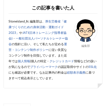
この記事を書いた人
Stoneisland_llc 編集部は、
厚生労働省「健
康づくりのための身体活動・運動ガイド
2023」
や
JATI(日本トレーニング指導者協
会)
・
一般社団法人パーソナルトレーナー協
会
の指針に沿い、そして私たちが定める
運
編集部
営・コンテンツ制作ポリシー
に従い良質な
コンテンツ制作を目指しています。また近
年では
個人情報
(個人の特定・
クレジットカード
情報など)の扱い
が気になるので
プライバシーマーク
の認証取得やサイトの
SSL化
にも確認が必要です。
なお記事内の料金は
総額表示義務
に基づ
きすべて税込表示としています。