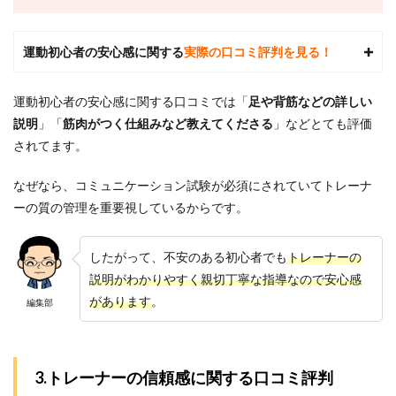
ウト
はど
れく
運動初心者の安心感に関する
実際の口コミ評判を見る！
らい
の期
間で
運動初心者の安心感に関する口コミでは「
足や背筋などの詳しい
効果
説明
」「
筋肉がつく仕組みなど教えてくださる
」などとても評価
を実
感で
されてます。
きま
す
なぜなら、
コミュニケーション試験が必須にされていてトレーナ
か？
ーの質の管理を重要視しているからです。
7.2
2.24/7
ワー
したがって、不安のある初心者でも
トレーナーの
クア
説明がわかりやすく親切丁寧な指導なので安心感
ウト
は週2
があります
。
編集部
回の
トレ
ーニ
ング
3.トレーナーの信頼感に関する口コミ評判
で十
分で