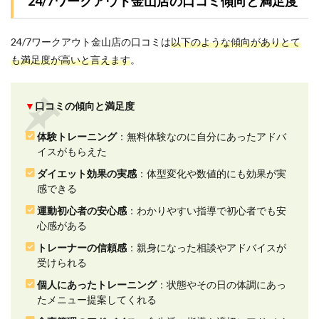
24/7ワークアウト金山店の口コミ傾向と満足度
する
口コ
ミ評
24/7ワークアウト金山店の口コミは
以下のような傾向がありとて
判
も満足度が高いと言えます
。
2.2
2.運動
初心
▼
口コミの傾向と満足度
者の
安心
感に
体験トレーニング
：無料体験なのに自分にあったアドバ
関す
イスがもらえた
る口
ダイエット効果の実感
：体型変化や数値的にも効果が実
コミ
評判
感できる
2.3
運動初心者の安心感
：わかりやすい指導で初心者でも安
3.トレ
心感がある
ーナ
トレーナーの信頼感
：親身になった相談やアドバイスが
ーの
受けられる
信頼
感に
個人にあったトレーニング
：状態やその日の体調にあっ
関す
たメニュー提案してくれる
る口
コミ