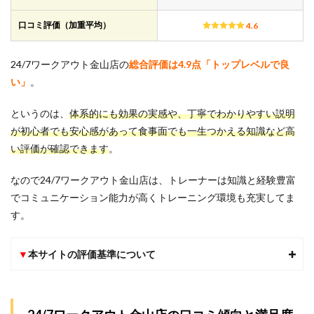
満足
度
口コミ評価（加重平均）
4.6
2
24/7
24/7ワークアウト金山店の
総合評価は4.9点「トップレベルで良
ワー
い」
。
クア
ウト
金山
というのは、
体系的にも
効果の実感や、丁寧でわかりやすい説明
店の
が初心者でも安心感があって食事面でも一生つかえる知識など
高
全般
い評価が確認できます
5項
。
目に
関す
なので24/7ワークアウト金山店は、トレーナーは知識と経験豊富
る口
でコミュニケーション能力が高くトレーニング環境も充実してま
コミ
評判
す。
2.1
1.ダイ
▼
本サイトの評価基準について
エッ
ト効
果の
実感
に関