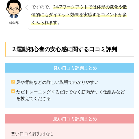
ワー
ですので、
24/7ワークアウトでは体形の変化や数
クア
値的にもダイエット効果を実感するコメントが多
ウト
金山
くみられます
。
編集部
店近
くの
駐車
場情
2.運動初心者の安心感に関する口コミ評判
報
7
24/7
良い口コミ評判まとめ
ワー
クア
足や背筋などの詳しい説明でわかりやすい
ウト
金山
ただトレーニングするだけでなく筋肉がつく仕組みなど
店の
を教えてくださる
よく
ある
質問
悪い口コミ評判まとめ
7.1
1.24/7
ワー
悪い口コミ評判はなし
クア