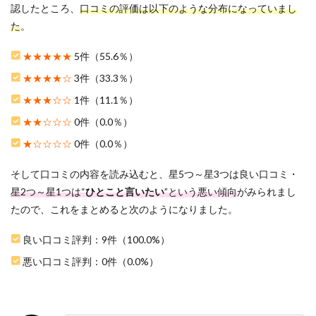
判
認したところ、
口コミの評価は以下のような分布になっていまし
た
。
3
24/7
ワー
★★★★★
5件（55.6％）
クア
★★★★☆
3件（33.3％）
ウト
金山
★★★☆☆
1件（11.1％）
店を
おす
★★☆☆☆
0件（0.0％）
すめ
★☆☆☆☆
0件（0.0％）
する
5つ
の理
そして口コミの内容を読み込むと、星5つ～星3つは良い口コミ・
由
星2つ～星1つは“
ひとこと言いたい
”という悪い傾向
がみられまし
3.1
たので、これをまとめると次のようになりました。
1.トレ
ーニ
良い口コミ評判：9件（100.0%）
ング
頻度
悪い口コミ評判：0件（0.0%）
に合
わせ
てプ
ラン