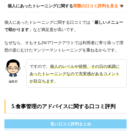
代は
個人にあったトレーニングに関する
実際の口コミ評判を見る！
でき
ます
か？
個人にあったトレーニングに関する口コミでは「
厳しいメニュー
7.7
で助かります
」
など満足度が高いです。
7.24/7
ワー
なぜなら、そもそも24/7ワークアウトでは利用者に寄り添って理
クア
想の姿にむけたマンツーマントレーニングを重ねるからです。
ウト
はど
んな
会社
ですので、
個人のレベルや状態、その日の体調に
です
あったトレーニングなので充実感があるコメント
か？
が目立ちます
。
編集部
8
全国
にあ
る
5.食事管理のアドバイスに関する口コミ評判
24/7
ワー
クア
ウト
良い口コミ評判まとめ
の地