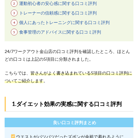
専門
運動初心者の安心感に関する口コミ評判
性が
高い
トレーナーの信頼感に関する口コミ評判
3.4
個人にあったトレーニングに関する口コミ評判
4.全額
食事管理のアドバイスに関する口コミ評判
返金
制度
を導
入し
24/7ワークアウト金山店の口コミ評判を確認したところ、ほとん
てい
どの口コミは上記の5項目に分類されました。
る
3.5
こちらでは、
皆さんがよく書き込まれている5項目の口コミ評判に
5.会社
ついてご紹介します
。
の行
き帰
りで
も手
1.ダイエット効果の実感に関する口コミ評判
ぶら
で通
える
良い口コミ評判まとめ
4
24/7
ウエストがパツパツだったズボンが余裕で着れるように