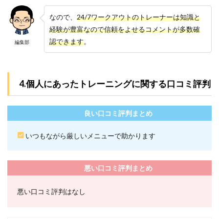
せん
か？
なので、
24/7ワークアウトのトレーナーは知識と
経験が豊富なので信頼をよせるコメントが多数確
7.5
5.24/7
認できます
。
編集部
ワー
クア
ウト
は食
4.個人にあったトレーニングに関する口コミ評判
事制
限が
厳し
いで
良い口コミ評判まとめ
す
か？
いつもながら厳しいメニューで助かります
7.6
6.24/7
ワー
悪い口コミ評判まとめ
クア
ウト
はト
悪い口コミ評判はなし
レー
ナー
の交