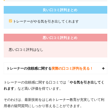
しょ
う
良い口コミ評判まとめ
か？
7.3
トレーナーがやる気を引き出してくれます
3.24/7
ワー
クア
悪い口コミ評判まとめ
ウト
は返
金制
悪い口コミ評判はなし
度が
あり
ます
か？
トレーナーの信頼感に関する
実際の口コミ評判を見る！
7.4
4.24/7
トレーナーの信頼感に関する口コミでは「
やる気を引き出してく
ワー
クア
れます
」など
高
い評価を得ています。
ウト
はリ
そのわけは、最新技術をはじめトレーナー教育が充実していて利
バウ
ンド
用者の疑問質問にしっかり答えることができます。
しま