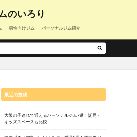
ムのいろり
ム
男性向けジム
パーソナルジム紹介
最近の投稿
大阪の子連れで通えるパーソナルジム7選！託児・
キッズスペースも比較