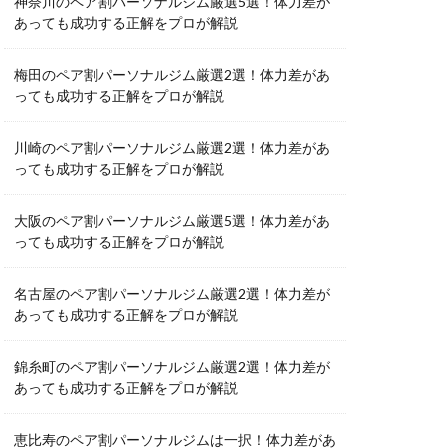
神奈川のペア割パーソナルジム厳選5選！体力差が
あっても成功する正解をプロが解説
梅田のペア割パーソナルジム厳選2選！体力差があ
っても成功する正解をプロが解説
川崎のペア割パーソナルジム厳選2選！体力差があ
っても成功する正解をプロが解説
大阪のペア割パーソナルジム厳選5選！体力差があ
っても成功する正解をプロが解説
名古屋のペア割パーソナルジム厳選2選！体力差が
あっても成功する正解をプロが解説
錦糸町のペア割パーソナルジム厳選2選！体力差が
あっても成功する正解をプロが解説
恵比寿のペア割パーソナルジムは一択！体力差があ