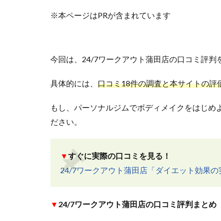
※本ページはPRが含まれています
今回は、24/7ワークアウト蒲田店の口コミ評
具体的には、
口コミ18件の調査と本サイトの評
もし、パーソナルジムでボディメイクをはじめ
ださい。
▼
すぐに実際の口コミを見る！
24/7ワークアウト蒲田店「ダイエット効果
▼
24/7ワークアウト蒲田店の口コミ評判まとめ