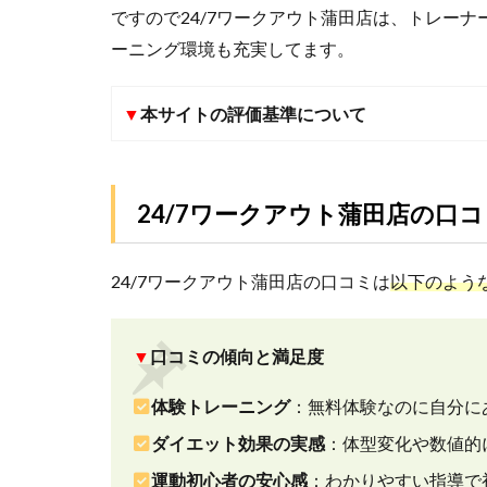
クア
ですので24/7ワークアウト蒲田店は、トレー
ウト
ーニング環境も充実してます。
蒲田
店の
全般
▼
本サイトの評価基準について
5項
目に
関す
る口
24/7ワークアウト蒲田店の口
コミ
評判
2.1
24/7ワークアウト蒲田店の口コミは
以下のよう
1.ダ
イエ
ット
▼
口コミの傾向と満足度
効果
の実
体験トレーニング
：無料体験なのに自分に
感に
関す
ダイエット効果の実感
：体型変化や数値的
る口
運動初心者の安心感
：わかりやすい指導で
コミ