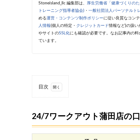
Stoneisland_llc 編集部は、
厚生労働省「健康づくりのた
トレーニング指導者協会)
・
一般社団法人パーソナルト
める
運営・コンテンツ制作ポリシー
に従い良質なコンテ
人情報
(個人の特定・
クレジットカード
情報など)の扱い
やサイトの
SSL化
にも確認が必要です。
なお記事内の料
ています。
目次
1
24/7
ワー
24/7ワークアウト蒲田店の
クア
ウト
蒲田
店の