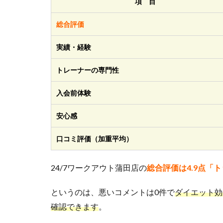
項 目
口コ
ミ評
総合評価
判の
総合
評価
実績・経験
1.1
トレーナーの専門性
24/7
ワー
入会前体験
クア
ウト
安心感
蒲田
店の
口コ
口コミ評価（加重平均）
ミ傾
向と
24/7ワークアウト蒲田店の
総合評価は4.9点「
満足
度
というのは、悪いコメントは0件で
ダイエット効
2
確認できます
。
24/7
ワー