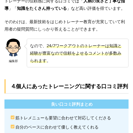
トレーナーの信頼感に関する
口コミでは「
人柄の良さと丁寧な指
ンド
導
」「
知識をたくさん持っている
」など高
い評価を得ています。
しま
せん
か？
そのわけは、最新技術をはじめトレーナー教育が充実していて利
用者の疑問質問にしっかり答えることができます。
7.5
5.24/7
ワー
なので、
24/7ワークアウトのトレーナーは知識と
クア
ウト
経験が豊富なので信頼をよせるコメントが多数み
は食
られます
。
編集部
事制
限が
厳し
いで
す
4.個人にあったトレーニングに関する口コミ評判
か？
7.6
良い口コミ評判まとめ
6.24/7
ワー
クア
筋トレメニューも要望に合わせて対応してくださる
ウト
はト
自分のペースに合わせて優しく教えてくれる
レー