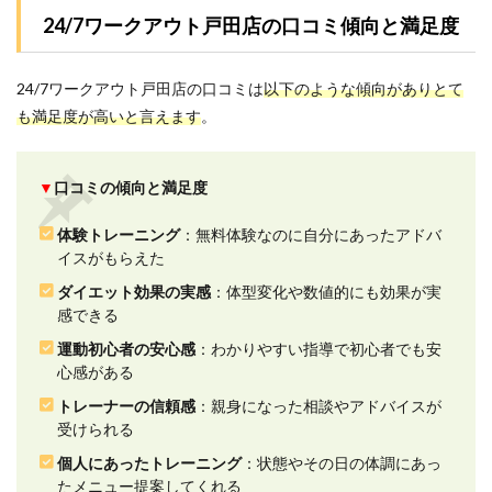
に関
24/7ワークアウト戸田店の口コミ傾向と満足度
する
口コ
ミ評
24/7ワークアウト戸田店の口コミは
以下のような傾向がありとて
判
も満足度が高いと言えます
。
2.2
2.運動
初心
▼
口コミの傾向と満足度
者の
安心
感に
体験トレーニング
：無料体験なのに自分にあったアドバ
関す
イスがもらえた
る口
ダイエット効果の実感
：体型変化や数値的にも効果が実
コミ
評判
感できる
2.3
運動初心者の安心感
：わかりやすい指導で初心者でも安
3.トレ
心感がある
ーナ
トレーナーの信頼感
：親身になった相談やアドバイスが
ーの
受けられる
信頼
感に
個人にあったトレーニング
：状態やその日の体調にあっ
関す
たメニュー提案してくれる
る口