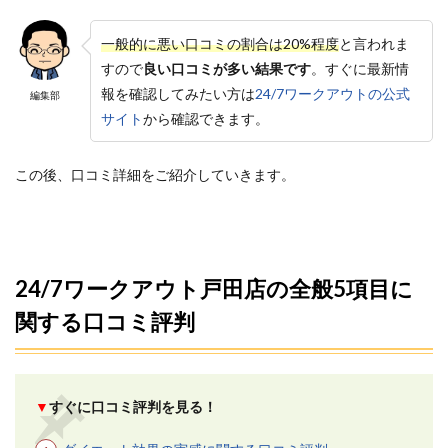
ラン
を選
一般的に悪い口コミの割合は20%程度
と言われま
べる
すので
良い口コミが多い結果です
。すぐに最新情
3.2
報を確認してみたい方は
24/7ワークアウトの公式
編集部
2.無料
カウ
サイト
から確認できます。
ンセ
リン
グと
この後、口コミ詳細をご紹介していきます。
体験
無料
キャ
ンペ
ーン
があ
24/7ワークアウト戸田店の全般5項目に
る
関する口コミ評判
3.3
3.トレ
ーナ
ーは
知識
▼
すぐに口コミ評判を見る！
と経
験豊