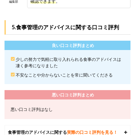
確認できます
。
編集部
ウト
の地
域別
店舗
一覧
5.食事管理のアドバイスに関する口コミ評判
9
参考
良い口コミ評判まとめ
文献
少しの努力で気軽に取り入れられる食事のアドバイスは
凄く参考になりました
不安なことや分からないことを常に聞いてくださる
悪い口コミ評判まとめ
悪い口コミ評判はなし
食事管理のアドバイスに関する
実際の口コミ評判を見る！