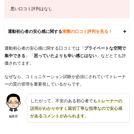
1.24/7
ワー
悪い口コミ評判はなし
クア
ウト
はど
れく
運動初心者の安心感に関する
実際の口コミ評判を見る！
らい
の期
間で
運動初心者の安心感に関する口コミでは「
プライベートな空間で
効果
を実
集中できる
」「
思っていたよりも辛い感じはない
」などとても評
感で
価されてます。
きま
す
か？
なぜなら、
コミュニケーション試験が必須にされていてトレーナ
ーの質の管理を重要視しているからです。
7.2
2.24/7
ワー
したがって、不安のある初心者でも
トレーナーの
クア
ウト
説明がわかりやすく親切丁寧な指導なので安心感
は週2
があるコメントがみられます
。
編集部
回の
トレ
ーニ