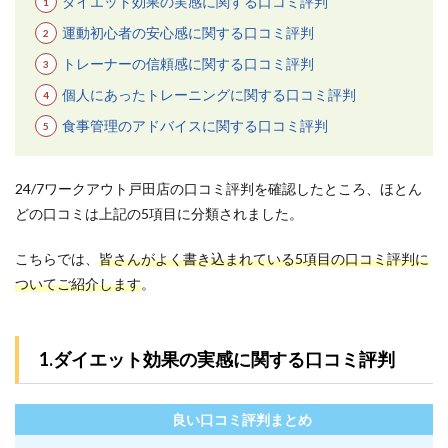
ダイエット効果の実感に関する口コミ評判
富で
専門
運動初心者の安心感に関する口コミ評判
性が
高い
トレーナーの信頼感に関する口コミ評判
3.4
個人にあったトレーニングに関する口コミ評判
4.全額
食事管理のアドバイスに関する口コミ評判
返金
制度
を導
入し
24/7ワークアウト戸田店の口コミ評判を確認したところ、ほとん
てい
どの口コミは上記の5項目に分類されました。
る
3.5
こちらでは、
皆さんがよく書き込まれている5項目の口コミ評判に
5.会社
ついてご紹介します
。
の行
き帰
りで
も手
1.ダイエット効果の実感に関する口コミ評判
ぶら
で通
える
良い口コミ評判まとめ
4