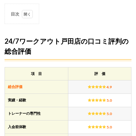
目次
1
24/7
ワー
クア
24/7ワークアウト戸田店の口コミ評判の
ウト
総合評価
戸田
店の
口コ
ミ評
判の
項 目
評 価
総合
評価
総合評価
4.9
1.1
24/7
実績・経験
5.0
ワー
クア
トレーナーの専門性
5.0
ウト
戸田
店の
入会前体験
5.0
口コ