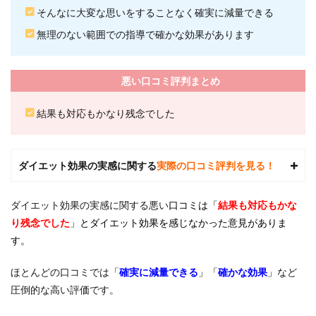
24/7
そんなに大変な思いをすることなく確実に減量できる
ワー
クア
無理のない範囲での指導で確かな効果があります
ウト
戸田
店の
基本
悪い口コミ評判まとめ
情報
結果も対応もかなり残念でした
5
24/7
ワー
クア
ダイエット効果の実感に関する
実際の口コミ評判を見る！
ウト
戸田
店に
ダイエット効果の実感に関する悪い
口コミは「
結果も対応もかな
JR戸
田公
り残念でした
」とダイエット効果を感じなかった意見がありま
園駅
す。
から
徒歩
で行
ほとんどの口コミでは
「
確実に減量できる
」「
確かな効果
」
など
くま
圧倒的な高い評価です。
での
流れ