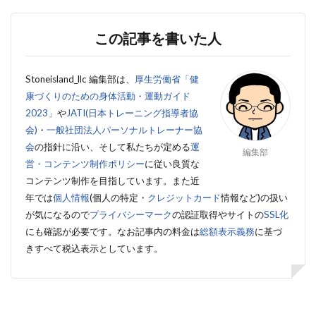
この記事を書いた人
Stoneisland_llc 編集部は、
厚生労働省「健
康づくりのための身体活動・運動ガイド
2023」
や
JATI(日本トレーニング指導者協
会)
・
一般社団法人パーソナルトレーナー協
会
の指針に沿い、そして私たちが定める
運
編集部
営・コンテンツ制作ポリシー
に従い良質な
コンテンツ制作を目指しています。また近
年では
個人情報
(個人の特定・
クレジットカード
情報など)の扱い
が気になるので
プライバシーマーク
の認証取得やサイトの
SSL化
にも確認が必要です。
なお記事内の料金は
総額表示義務
に基づ
きすべて税込表示としています。