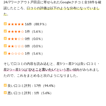
24/7ワークアウト戸田店に寄せられたGoogleクチコミ全18件を確
ミ評
判
認したところ、
口コミの評価は以下のような分布になっていまし
た
。
3
24/7
ワー
★★★★★
16件（88.9％）
クア
★★★★☆
1件（5.6％）
ウト
戸田
★★★☆☆
0件（0.0％）
店を
おす
★★☆☆☆
0件（0.0％）
すめ
★☆☆☆☆
1件（5.6％）
する
5つ
の理
そして口コミの内容を読み込むと、星5つ～星3つは良い口コミ・
由
星2つ～星1つは“
ひとこと言いたい
”という悪い傾向
がみられまし
3.1
たので、これをまとめると次のようになりました。
1.トレ
ーニ
良い口コミ評判：17件（94.4%）
ング
頻度
悪い口コミ評判：1件（5.6%）
に合
わせ
てプ