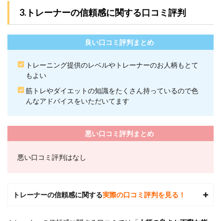
ング
で十
3.トレーナーの信頼感に関する口コミ評判
分で
しょ
う
良い口コミ評判まとめ
か？
7.3
トレーニング提供のレベルやトレーナーのお人柄もとて
3.24/7
もよい
ワー
クア
筋トレやダイエットの知識をたくさん持っているので色
ウト
んなアドバイスをいただいてます
は返
金制
度が
あり
悪い口コミ評判まとめ
ます
か？
悪い口コミ評判はなし
7.4
4.24/7
ワー
クア
トレーナーの信頼感に関する
実際の口コミ評判を見る！
ウト
はリ
バウ