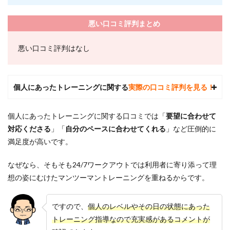
ナー
の交
悪い口コミ評判まとめ
代は
でき
ます
悪い口コミ評判はなし
か？
7.7
7.24/7
個人にあったトレーニングに関する
実際の口コミ評判を見る！
ワー
クア
ウト
個人にあったトレーニングに関する口コミでは「
要望に合わせて
はど
んな
対応くださる
」「
自分のペースに合わせてくれる
」
など圧倒的に
会社
満足度が高いです。
です
か？
なぜなら、そもそも24/7ワークアウトでは利用者に寄り添って理
8
想の姿にむけたマンツーマントレーニングを重ねるからです。
全国
にあ
る
ですので、
個人のレベルやその日の状態にあった
24/7
ワー
トレーニング指導なので充実感があるコメントが
クア