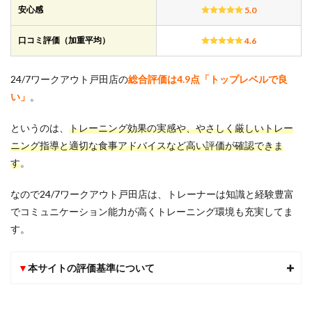
ミ傾
安心感
5.0
向と
満足
度
口コミ評価（加重平均）
4.6
2
24/7
24/7ワークアウト戸田店の
総合評価は4.9点「トップレベルで良
ワー
い」
。
クア
ウト
戸田
というのは、
トレーニング
効果の実感や、やさしく厳しいトレー
店の
ニング指導と適切な食事アドバイスなど
高い評価が確認できま
全般
す
。
5項
目に
関す
なので24/7ワークアウト戸田店は、トレーナーは知識と経験豊富
る口
でコミュニケーション能力が高くトレーニング環境も充実してま
コミ
評判
す。
2.1
1.ダイ
▼
本サイトの評価基準について
エッ
ト効
果の
実感