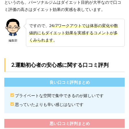
というのも、パーソナルジムはダイエット目的が大半なので口コ
6
ミ評価の高さはダイエット効果の実感を表しています。
24/7
ワー
クア
ですので、2
4/7ワークアウトでは体形の変化や数
ウト
戸田
値的にもダイエット効果を実感するコメントが多
店近
くみられます
。
編集部
くの
駐車
場情
報
2.運動初心者の安心感に関する口コミ評判
7
24/7
ワー
良い口コミ評判まとめ
クア
ウト
戸田
プライベートな空間で集中できるのが嬉しいです
店の
よく
思っていたよりも辛い感じはないです
ある
質問
7.1
悪い口コミ評判まとめ