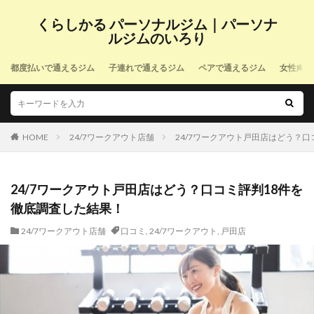
くらしかる パーソナルジム｜パーソナ
ルジムのいろり
都度払いで通えるジム
子連れで通えるジム
ペアで通えるジム
女性向け
HOME
24/7ワークアウト店舗
24/7ワークアウト戸田店はどう？
24/7ワークアウト戸田店はどう？口コミ評判18件を
徹底調査した結果！
24/7ワークアウト店舗
口コミ
,
24/7ワークアウト
,
戸田店