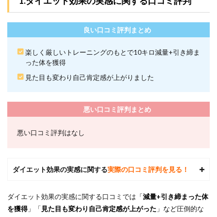
1.ダイエット効果の実感に関する口コミ評判
ぶら
で通
える
良い口コミ評判まとめ
4
24/7
楽しく厳しいトレーニングのもとで10キロ減量+引き締ま
ワー
った体を獲得
クア
ウト
見た目も変わり自己肯定感が上がりました
小倉
店の
基本
情報
悪い口コミ評判まとめ
5
24/7
悪い口コミ評判はなし
ワー
クア
ウト
小倉
ダイエット効果の実感に関する
実際の口コミ評判を見る！
店に
JR小
倉駅
ダイエット効果の実感に関する口コミでは
「
減量+引き締まった体
から
を獲得
」「
見た目も変わり自己肯定感が上がった
」など
圧倒的な
徒歩