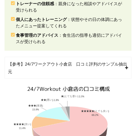
トレーナーの信頼感
：親身になった相談やアドバイスが
ーの
受けられる
信頼
感に
個人にあったトレーニング
：状態やその日の体調にあっ
関す
たメニュー提案してくれる
る口
コミ
食事管理のアドバイス
：食生活の指導も適切にアドバイ
評判
スが受けられる
2.4
4.個人
にあ
【参考】24/7ワークアウト小倉店 口コミ評判のサンプル抽出
った
トレ
元
ーニ
ング
に関
する
口コ
ミ評
判
2.5
5.食事
管理
のア