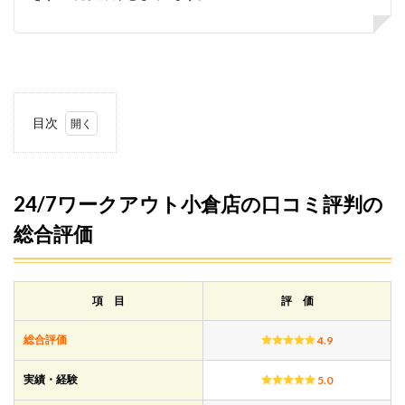
目次
1
24/7
ワー
クア
24/7ワークアウト小倉店の口コミ評判の
ウト
総合評価
小倉
店の
口コ
ミ評
判の
項 目
評 価
総合
評価
総合評価
4.9
1.1
24/7
実績・経験
5.0
ワー