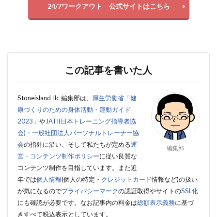
24/7ワークアウト 公式サイトはこちら
この記事を書いた人
Stoneisland_llc 編集部は、
厚生労働省「健
康づくりのための身体活動・運動ガイド
2023」
や
JATI(日本トレーニング指導者協
会)
・
一般社団法人パーソナルトレーナー協
会
の指針に沿い、そして私たちが定める
運
編集部
営・コンテンツ制作ポリシー
に従い良質な
コンテンツ制作を目指しています。また近
年では
個人情報
(個人の特定・
クレジットカード
情報など)の扱い
が気になるので
プライバシーマーク
の認証取得やサイトの
SSL化
にも確認が必要です。
なお記事内の料金は
総額表示義務
に基づ
きすべて税込表示としています。