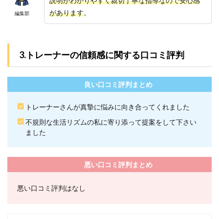
説明がわかりやすく親切丁寧な指導なので安心感
は週2
回の
があります
。
編集部
トレ
ーニ
ング
で十
分で
3.トレーナーの信頼感に関する口コミ評判
しょ
う
か？
良い口コミ評判まとめ
7.3
3.24/7
トレーナーさんが真摯に悩みに向き合ってくれました
ワー
不規則な生活リズムの私に寄り添って提案をして下さい
クア
ウト
ました
は返
金制
度が
悪い口コミ評判まとめ
あり
ます
か？
悪い口コミ評判はなし
7.4
4.24/7
ワー