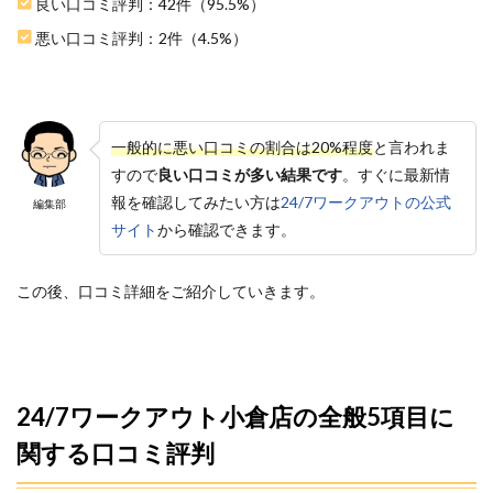
良い口コミ評判：42件（95.5%）
ング
頻度
悪い口コミ評判：2件（4.5%）
に合
わせ
てプ
ラン
を選
一般的に悪い口コミの割合は20%程度
と言われま
べる
すので
良い口コミが多い結果です
。すぐに最新情
3.2
報を確認してみたい方は
24/7ワークアウトの公式
編集部
2.無料
カウ
サイト
から確認できます。
ンセ
リン
グと
この後、口コミ詳細をご紹介していきます。
体験
無料
キャ
ンペ
ーン
があ
24/7ワークアウト小倉店の全般5項目に
る
関する口コミ評判
3.3
3.トレ