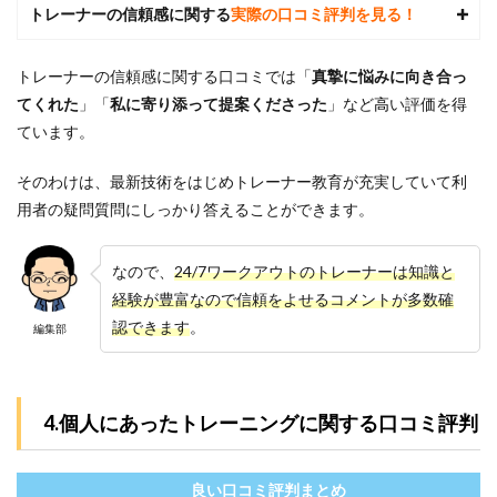
トレーナーの信頼感に関する
実際の口コミ評判を見る！
クア
ウト
はリ
トレーナーの信頼感に関する口コミでは「
真摯に悩みに向き合っ
バウ
ンド
てくれた
」「
私に寄り添って提案くださった
」など
高
い評価を得
しま
ています。
せん
か？
そのわけは、最新技術をはじめトレーナー教育が充実していて利
7.5
用者の疑問質問にしっかり答えることができます。
5.24/7
ワー
クア
なので、
24/7ワークアウトのトレーナーは知識と
ウト
は食
経験が豊富なので信頼をよせるコメントが多数確
事制
認できます
。
編集部
限が
厳し
いで
す
か？
4.個人にあったトレーニングに関する口コミ評判
7.6
6.24/7
良い口コミ評判まとめ
ワー