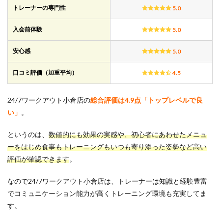
クア
トレーナーの専門性
5.0
ウト
小倉
店の
入会前体験
5.0
口コ
ミ傾
安心感
5.0
向と
満足
度
口コミ評価（加重平均）
4.5
2
24/7
24/7ワークアウト小倉店の
総合評価は4.9点「トップレベルで良
ワー
い」
。
クア
ウト
小倉
というのは、
数値的にも
効果の実感や、初心者にあわせたメニュ
店の
ーをはじめ食事もトレーニングもいつも寄り添った姿勢
など
高い
全般
評価が確認できます
5項
。
目に
関す
なので24/7ワークアウト小倉店は、トレーナーは知識と経験豊富
る口
でコミュニケーション能力が高くトレーニング環境も充実してま
コミ
評判
す。
2.1