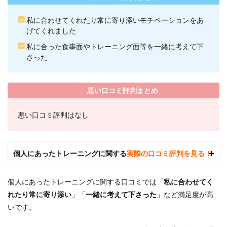
クア
ウト
私に合わせてくれたり常に寄り添いモチベーションをあ
はト
げてくれました
レー
ナー
私に合った食事面やトレーニング面等を一緒に考えて下
の交
さった
代は
でき
ます
か？
悪い口コミ評判まとめ
7.7
悪い口コミ評判はなし
7.24/7
ワー
クア
ウト
はど
個人にあったトレーニングに関する
実際の口コミ評判を見る！
んな
会社
です
個人にあったトレーニングに関する口コミでは「
私に合わせてく
か？
れたり常に寄り添い
」「
一緒に考えて下さった
」
など満足度が高
8
いです。
全国
にあ