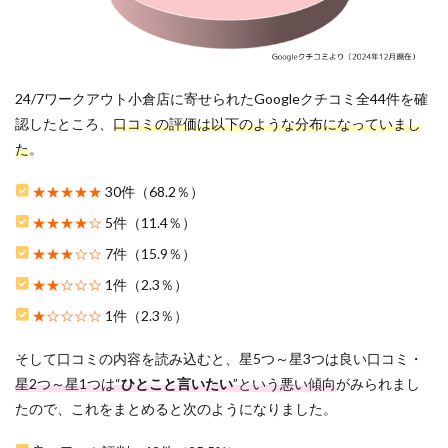
ドバ
イス
に関
する
口コ
24/7ワークアウト小倉店に寄せられたGoogleクチコミ全44件を確
ミ評
判
認したところ、
口コミの評価は以下のような分布になっていまし
た
。
3
24/7
ワー
★★★★★
30件（68.2％）
クア
★★★★☆
5件（11.4％）
ウト
小倉
★★★☆☆
7件（15.9％）
店を
おす
★★☆☆☆
1件（2.3％）
すめ
★☆☆☆☆
1件（2.3％）
する
5つ
の理
そして口コミの内容を読み込むと、星5つ～星3つは良い口コミ・
由
星2つ～星1つは“
ひとこと言いたい
”という悪い傾向
がみられまし
3.1
たので、これをまとめると次のようになりました。
1.トレ
ーニ