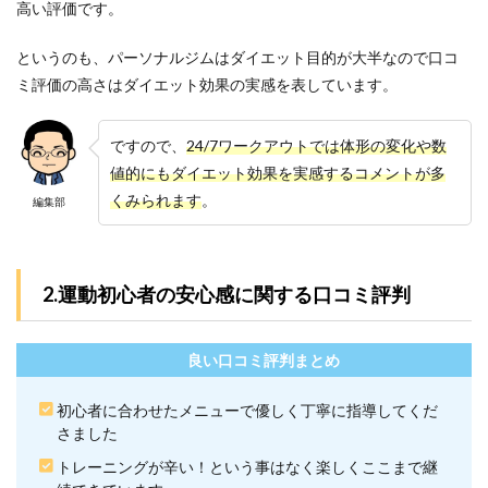
で行
高い評価です。
くま
での
というのも、パーソナルジムはダイエット目的が大半なので口コ
流れ
ミ評価の高さはダイエット効果の実感を表しています。
6
24/7
ワー
ですので、
24/7ワークアウトでは体形の変化や数
クア
値的にもダイエット効果を実感するコメントが多
ウト
小倉
くみられます
。
編集部
店近
くの
駐車
場情
2.運動初心者の安心感に関する口コミ評判
報
7
24/7
良い口コミ評判まとめ
ワー
クア
初心者に合わせたメニューで優しく丁寧に指導してくだ
ウト
小倉
さました
店の
トレーニングが辛い！という事はなく楽しくここまで継
よく