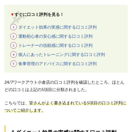
ーナ
ーは
知識
▼
すぐに口コミ評判を見る！
と経
験豊
ダイエット効果の実感に関する口コミ評判
富で
専門
運動初心者の安心感に関する口コミ評判
性が
高い
トレーナーの信頼感に関する口コミ評判
3.4
個人にあったトレーニングに関する口コミ評判
4.全額
食事管理のアドバイスに関する口コミ評判
返金
制度
を導
入し
24/7ワークアウト小倉店の口コミ評判を確認したところ、ほとん
てい
どの口コミは上記の5項目に分類されました。
る
3.5
こちらでは、
皆さんがよく書き込まれている5項目の口コミ評判に
5.会社
ついてご紹介します
。
の行
き帰
りで
も手