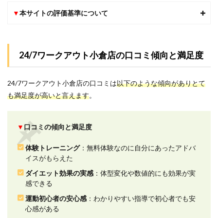
1.ダイ
▼
本サイトの評価基準について
エッ
ト効
果の
実感
に関
24/7ワークアウト小倉店の口コミ傾向と満足度
する
口コ
ミ評
24/7ワークアウト小倉店の口コミは
以下のような傾向がありとて
判
も満足度が高いと言えます
。
2.2
2.運動
初心
▼
口コミの傾向と満足度
者の
安心
感に
体験トレーニング
：無料体験なのに自分にあったアドバ
関す
イスがもらえた
る口
ダイエット効果の実感
：体型変化や数値的にも効果が実
コミ
評判
感できる
2.3
運動初心者の安心感
：わかりやすい指導で初心者でも安
3.トレ
心感がある
ーナ