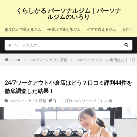
くらしかる パーソナルジム｜パーソナ
ルジムのいろり
都度払いで通えるジム
子連れで通えるジム
ペアで通えるジム
女性向け
HOME
24/7ワークアウト店舗
24/7ワークアウト小倉店はどう？
24/7ワークアウト小倉店はどう？口コミ評判44件を
徹底調査した結果！
24/7ワークアウト店舗
口コミ
,
評判
,
24/7ワークアウト
,
小倉