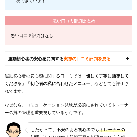
続できています
ある
質問
7.1
悪い口コミ評判まとめ
1.24/7
ワー
クア
悪い口コミ評判はなし
ウト
はど
れく
らい
運動初心者の安心感に関する
実際の口コミ評判を見る！
の期
間で
効果
運動初心者の安心感に関する口コミでは「
優しく丁寧に指導して
を実
感で
くださる
」「
初心者の私に合わせたメニュー
」などとても評価さ
きま
れてます。
す
か？
なぜなら、
コミュニケーション試験が必須にされていてトレーナ
7.2
ーの質の管理を重要視しているからです。
2.24/7
ワー
クア
したがって、不安のある初心者でも
トレーナーの
ウト