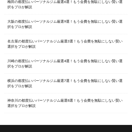
梅田の都度払いパーソナルジム厳選6選！もう会費を無駄にしない賢い選
択をプロが解説
大阪の都度払いパーソナルジム厳選9選！もう会費を無駄にしない賢い選
択をプロが解説
名古屋の都度払いパーソナルジム厳選3選！もう会費を無駄にしない賢い
選択をプロが解説
川崎の都度払いパーソナルジム厳選4選！もう会費を無駄にしない賢い選
択をプロが解説
横浜の都度払いパーソナルジム厳選7選！もう会費を無駄にしない賢い選
択をプロが解説
神奈川の都度払いパーソナルジム厳選8選！もう会費を無駄にしない賢い
選択をプロが解説