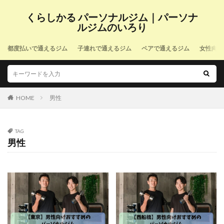
くらしかる パーソナルジム｜パーソナ
ルジムのいろり
都度払いで通えるジム
子連れで通えるジム
ペアで通えるジム
女性向け
HOME
男性
TAG
男性