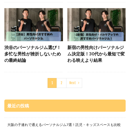
渋谷のパーソナルジム選び！
新宿の男性向けパーソナルジ
多忙な男性が挫折しないため
ム決定版！30代から最短で変
の最終結論
わる映えより結果
1
2
Next
最近の投稿
大阪の子連れで通えるパーソナルジム7選！託児・キッズスペースも比較