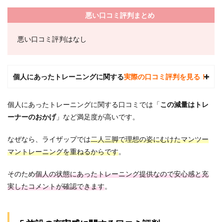
しま
悪い口コミ評判まとめ
せん
か？
悪い口コミ評判はなし
8.5
Q5.ラ
イザ
ップ
個人にあったトレーニングに関する
実際の口コミ評判を見る！
は食
事制
限が
個人にあったトレーニングに関する口コミでは「
この減量はトレ
厳し
いで
ーナーのおかげ
」
など満足度が高いです。
す
か？
なぜなら、ライザップでは
二人三脚で理想の姿にむけたマンツー
8.6
マントレーニングを重ねるからです
。
Q6.ラ
イザ
そのため
個人の状態にあったトレーニング提供なので安心感と充
ップ
のダ
実したコメントが確認できます
。
イエ
ット
はお
酒を