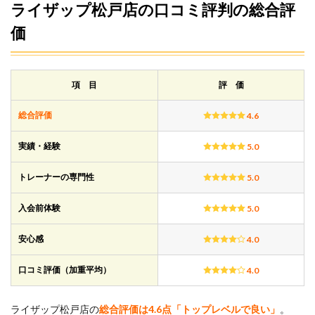
プ松
ライザップ松戸店の口コミ評判の総合評
戸店
価
の口
コミ
評判
の総
合評
項 目
評 価
価
1.1
総合評価
4.6
ライ
ザッ
実績・経験
5.0
プ松
戸店
トレーナーの専門性
5.0
の口
コミ
傾向
入会前体験
5.0
と満
足度
安心感
4.0
2
ライ
口コミ評価（加重平均）
4.0
ザッ
プ松
戸店
ライザップ松戸店の
総合評価は4.6点「トップレベルで良い」
。