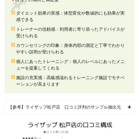
信頼
感に
関す
ダイエット効果の実感：体型変化や数値的にも効果が実
る口
感できる
コミ
評判
トレーナーの信頼感：利用者に寄り添ったアドバイスが
受けられる
2.3
3.カウ
カウンセリングの印象：身体内部の測定と丁寧でわかり
ンセ
やすい説明が受けられる
リン
グの
個人にあったトレーニング：個人のレベルにあったメニ
印象
ューを提案してくれる
に関
施設の充実感：高級感溢れるトレーニング施設でモチベ
する
口コ
ーションが高まります
ミ評
判
2.4
【参考】ライザップ松戸店 口コミ評判のサンプル抽出元
4.個人
にあ
った
トレ
ーニ
ング