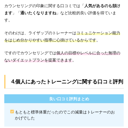
ング
カウンセリングの印象に関する口コミでは「
人気があるのも頷け
で十
ます
」「
通いたくなりますね
」など比較的良い評価を得ていま
分で
す。
しょ
う
か？
そのわけは、ライザップのトレーナーは
コミュニケーション能力
8.3
をはじめ分かりやすい指導に心掛けているからです
。
Q3.ラ
イザ
ですのでカウンセリングでは
個人の目標やレベルに合った無理の
ップ
ないダイエットプランを提案できます
。
は返
金制
度が
あり
4.個人にあったトレーニングに関する口コミ評判
ます
か？
8.4
良い口コミ評判まとめ
Q4.ラ
イザ
ップ
もともと標準体重だったのでこの減量はトレーナーのお
はリ
かげでした
バウ
ンド