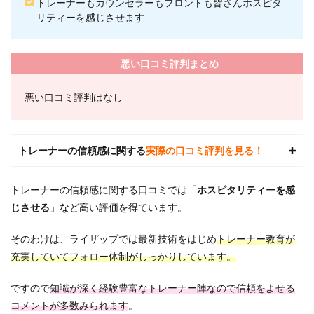
ら徒
トレーナーもカウンセラーもフロントも皆さんホスピタ
歩で
リティーを感じさせます
行く
まで
の流
悪い口コミ評判まとめ
れ
7
悪い口コミ評判はなし
ライ
ザッ
プ松
戸店
トレーナーの信頼感に関する
実際の口コミ評判を見る！
近く
の駐
車場
トレーナーの信頼感に関する口コミでは「
ホスピタリティーを感
情報
じさせる
」
な
ど
高
い評価を得ています。
8
ライ
そのわけは、ライザップでは最新技術をはじめ
トレーナー教育が
ザッ
プ松
充実していてフォロー体制がしっかりしています。
戸店
のよ
ですので
知識が深く経験豊富なトレーナー陣なので信頼をよせる
くあ
る質
コメントが多数みられます
。