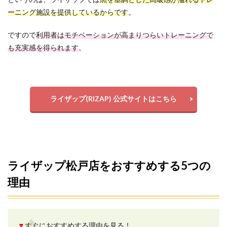
理な
ーニング施設を提供しているからです
。
勧誘
をさ
れま
ですので
利用者はモチベーションが高まりつらいトレーニングで
す
も充実感を得られます
。
か？
8.9
Q9.ラ
イザ
ップ
ライザップ(RIZAP) 公式サイトはこちら
はど
んな
会社
です
か？
9
ライザップ松戸店をおすすめする5つの
ライ
ザッ
理由
プの
地域
別店
舗一
覧
▼
すぐにおすすめする理由を見る！