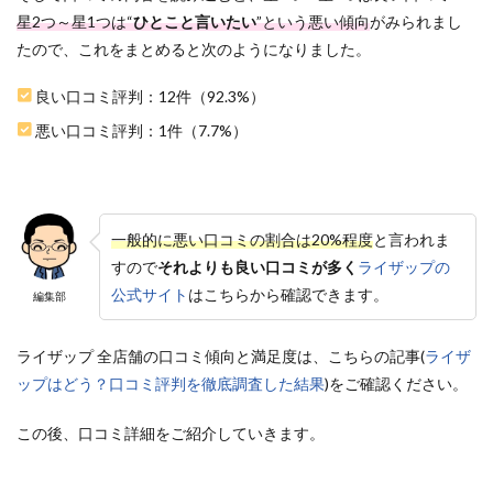
つの
星2つ～星1つは“
ひとこと言いたい
”という悪い傾向
がみられまし
理由
たので、これをまとめると次のようになりました。
3.1
1.一人
良い口コミ評判：12件（92.3%）
ひと
悪い口コミ評判：1件（7.7%）
りに
あわ
せた
オー
ダー
メイ
一般的に悪い口コミの割合は20%程度
と言われま
ドプ
すので
それよりも良い口コミが多く
ライザップの
ログ
ラム
公式サイト
はこちらから確認できます。
編集部
を提
供
ライザップ 全店舗の口コミ傾向と満足度は、こちらの記事(
ライザ
3.2
ップはどう？口コミ評判を徹底調査した結果
)をご確認ください。
2.質の
高い
トレ
この後、口コミ詳細をご紹介していきます。
ーナ
ーに
こだ