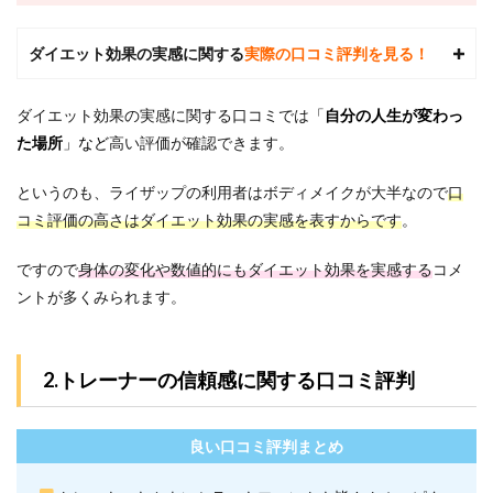
入会
金
ダイエット効果の実感に関する
実際の口コミ評判を見る！
4.2
コース
料金
ダイエット効果の実感に関する口コミでは
「
自分の人生が変わっ
（例）
た場所
」など
高い評価が確認できます。
5
ライ
というのも、ライザップの利用者はボディメイクが大半なので
口
ザッ
コミ評価の高さはダイエット効果の実感を表すからです
。
プ松
戸店
の基
ですので
身体の変化や数値的にもダイエット効果を実感する
コメ
本情
ントが多くみられます。
報
6
ライ
2.トレーナーの信頼感に関する口コミ評判
ザッ
プ松
戸店
にJR
良い口コミ評判まとめ
松戸
駅か