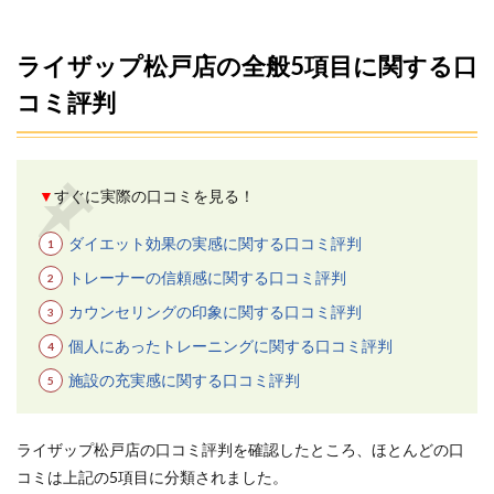
わっ
たマ
ンツ
ライザップ松戸店の全般5項目に関する口
ーマ
ント
コミ評判
レー
ニン
グ
3.3
▼
すぐに実際の口コミを見る！
3.コー
ス代
ダイエット効果の実感に関する口コミ評判
金の
全額
トレーナーの信頼感に関する口コミ評判
返金
制度
カウンセリングの印象に関する口コミ評判
を導
個人にあったトレーニングに関する口コミ評判
入し
てい
施設の充実感に関する口コミ評判
る
3.4
4.無料
ライザップ松戸店の口コミ評判を確認したところ、ほとんどの口
カウ
コミは上記の5項目に分類されました。
ンセ