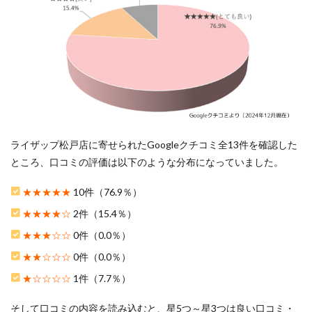
に関
する
口コ
ミ評
判
2.5
5.施設
の充
実感
に関
ライザップ松戸店に寄せられたGoogleクチコミ全13件を確認した
する
口コ
ところ、口コミの評価は以下のような分布になっていました。
ミ評
判
★★★★★
10件（76.9％）
3
★★★★☆
2件（15.4％）
ライ
ザッ
★★★☆☆
0件（0.0％）
プ松
★★☆☆☆
0件（0.0％）
戸店
をお
★☆☆☆☆
1件（7.7％）
すす
めす
そして口コミの内容を読み込むと、星5つ～星3つは良い口コミ・
る5