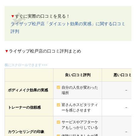
▼
すぐに実際の口コミを見る！
ライザップ松戸店「ダイエット効果の実感」に関する口コミ
評判
▼
ライザップ松戸
店の口コミ評判まとめ
良い口コミ評判
悪い口コミ評
自分の人生が変わった
ボディメイク効果の実感
－
場所
皆さんホスピタリティ
トレーナーの信頼感
－
ーを感じさせます
サービスやアフターケ
アもしっかりしている
カウンセリングの印象
－
体験に行きましたが通