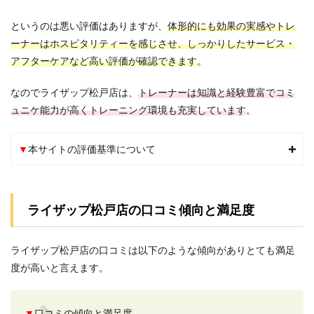
の全
般5
というのは悪い評価はありますが、
体形的にも効果の実感やトレ
項目
に関
ーナーはホスピタリティーを感じさせ、しっかりしたサービス・
する
アフターケア
など
高い評価が確認できます
。
口コ
ミ評
判
なのでライザップ松戸店は、
トレーナーは知識と経験豊富でコミ
ュニケ能力が高くトレーニング環境も充実しています
。
2.1
1.ダイ
エッ
▼
本サイトの評価基準について
ト効
果の
実感
に関
する
ライザップ松戸店の口コミ傾向と満足度
口コ
ミ評
判
ライザップ松戸店の口コミは以下のような傾向がありとても満足
2.2
度が高いと言えます。
2.トレ
ーナ
ーの
▼
口コミの傾向と満足度