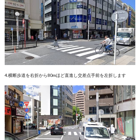
4.横断歩道を右折から80mほど直進し交差点手前を左折します