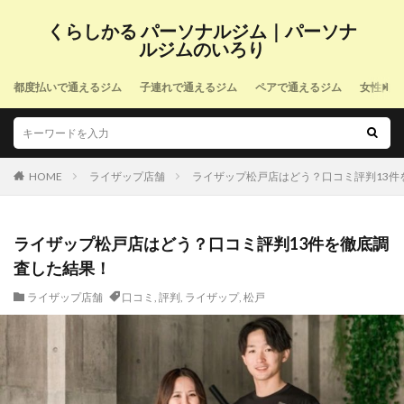
くらしかる パーソナルジム｜パーソナ
ルジムのいろり
都度払いで通えるジム
子連れで通えるジム
ペアで通えるジム
女性向け
HOME
ライザップ店舗
ライザップ松戸店はどう？口コミ評判13件
ライザップ松戸店はどう？口コミ評判13件を徹底調
査した結果！
ライザップ店舗
口コミ
,
評判
,
ライザップ
,
松戸