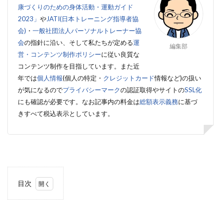
康づくりのための身体活動・運動ガイド
2023」
や
JATI(日本トレーニング指導者協
会)
・
一般社団法人パーソナルトレーナー協
会
の指針に沿い、そして私たちが定める
運
編集部
営・コンテンツ制作ポリシー
に従い良質な
コンテンツ制作を目指しています。また近
年では
個人情報
(個人の特定・
クレジットカード
情報など)の扱い
が気になるので
プライバシーマーク
の認証取得やサイトの
SSL化
にも確認が必要です。
なお記事内の料金は
総額表示義務
に基づ
きすべて税込表示としています。
目次
1
ライ
ザッ