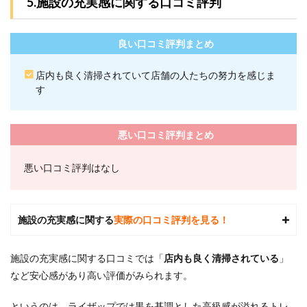
5.施設の充実感に関する口コミ評判
飲ん
でも
大丈
良い口コミ評判まとめ
夫で
す
か？
店内も良く清掃されていて店舗の人たちの努力を感じま
す
8.7
Q7.ラ
イザ
ップ
悪い口コミ評判まとめ
はト
レー
悪い口コミ評判はなし
ナー
の交
代は
でき
ます
施設の充実感に関する
実際の口コミ評判を見る！
か？
8.8
施設の充実感に関する口コミでは「
店内も良く清掃されている
」
Q8.ラ
など安心感があり高い評価がみられます。
イザ
ップ
は無
というのは、ライザップでは
黒を基調とした高級感が溢れるトレ