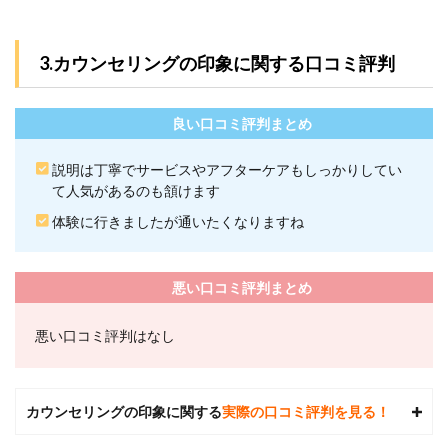
問
8.1
Q1.ラ
3.カウンセリングの印象に関する口コミ評判
イザ
ップ
は効
良い口コミ評判まとめ
果が
現れ
るま
説明は丁寧でサービスやアフターケアもしっかりしてい
でど
て人気があるのも頷けます
れく
らい
体験に行きましたが通いたくなりますね
かか
りま
す
か？
悪い口コミ評判まとめ
8.2
悪い口コミ評判はなし
Q2.ラ
イザ
ップ
は週2
回の
カウンセリングの印象に関する
実際の口コミ評判を見る！
トレ
ーニ