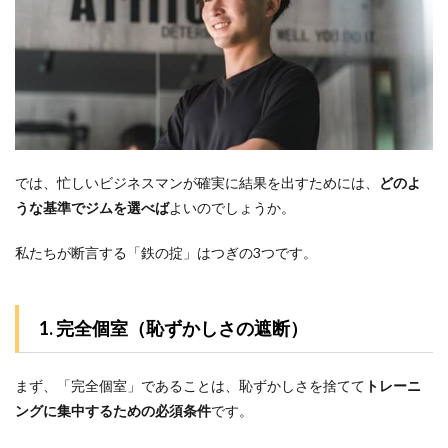
ここ！総合力
No.1の
「24/7Workout」
（川崎3店舗）
4.2
2. 本
気で筋肉を
つけたいな
ら
「MIYAZAKI
GYM」（川
では、忙しいビジネスマンが確実に結果を出すためには、
どのよ
崎3店舗）
うな基準でジムを選べば
よいのでしょうか。
4.3
3. とに
私たちが断言する「鉄の掟」はつぎの3つです。
かくコ
ストを
抑えた
いなら
1. 完全個室（恥ずかしさの遮断）
「Apple
GYM」
（川崎
まず、「完全個室」であることは、恥ずかしさを捨てて
トレーニ
3店
ングに集中するための必須条件
です。
舗）
5