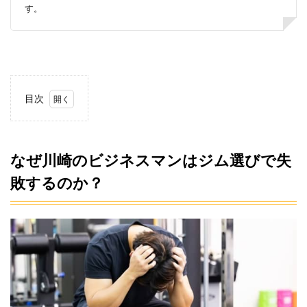
す。
目次
1
なぜ
川崎
のビ
なぜ川崎のビジネスマンはジム選びで失
ジネ
敗するのか？
スマ
ンは
ジム
選び
で失
敗す
るの
か？
2
男の