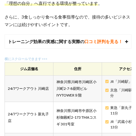
「理想の自分」へ直行できる環境が整っています
。
さらに、3食しっかり食べる食事指導なので、接待の多いビジネス
マンには続けやすいポイントです。
トレーニング効果の実感に関する実際の
口コミ評判を見る！
ジム店舗名
住所
アクセス
JR「川崎駅」徒
神奈川県川崎市川崎区小
24/7ワークアウト 川崎店
川町2-7-8昼間ビル
京急「川崎駅」
IYYTOWER９階
分
東急「新丸子駅
神奈川県川崎市中原区小
11分
24/7ワークアウト 新丸子
杉御殿町2-173 TMAコス
店
JR「武蔵小杉
ギ 301号室
13分