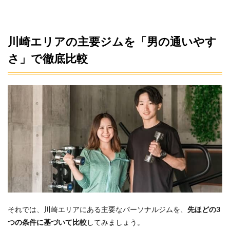
6.6
Q6.お
酒は
禁止
川崎エリアの主要ジムを「男の通いやす
です
か？
さ」で徹底比較
6.7
Q7.カ
ウン
セリ
ング
後に
入会
しな
いと
いけ
ない
です
か？
7
参考
それでは、川崎エリアにある主要なパーソナルジムを、
先ほどの3
文献
つの条件に基づいて比較
してみましょう。