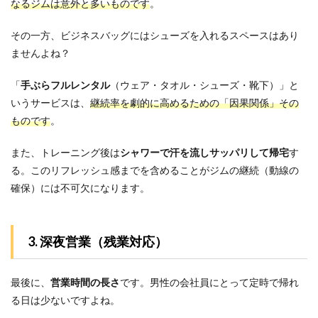
なるジムは意外と多いものです
。
苦手
な初
その一方、ビジネスバッグにはシューズを入れるスペースはあり
心者
でも
ませんよね？
大丈
夫で
「
手ぶらフルレンタル
（ウェア・タオル・シューズ・靴下）」と
しょ
う
いうサービスは、
継続率を劇的に高めるための「因果関係」その
か？
ものです
。
6.2
Q2.ど
また、トレーニング後は
シャワーで汗を流しサッパリして帰宅
す
れく
る。このリフレッシュ感までを含めることがジムの継続（動線の
らい
確保）には不可欠になります。
で効
果を
実感
でき
3. 深夜営業（残業対応）
ます
か？
6.3
最後に、
営業時間の長さ
です。男性の会社員にとって定時で帰れ
Q3.週
る日は少ないですよね。
2回の
トレ