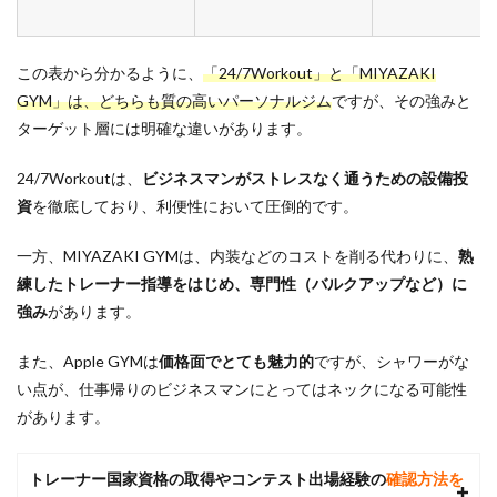
この表から分かるように、
「24/7Workout」と「MIYAZAKI
GYM」は、どちらも質の高いパーソナルジム
ですが、その強みと
ターゲット層には明確な違いがあります。
24/7Workoutは、
ビジネスマンがストレスなく通うための設備投
資
を徹底しており、利便性において圧倒的です。
一方、MIYAZAKI GYMは、内装などのコストを削る代わりに、
熟
練したトレーナー指導をはじめ、専門性（バルクアップなど）に
強み
があります。
また、Apple GYMは
価格面でとても魅力的
ですが、シャワーがな
い点が、仕事帰りのビジネスマンにとってはネックになる可能性
があります。
トレーナー国家資格の取得やコンテスト出場経験の
確認方法を