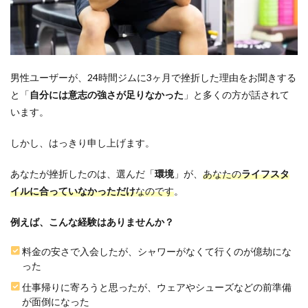
ジム
選び
で絶
対に
譲っ
ては
男性ユーザーが、24時間ジムに3ヶ月で挫折した理由をお聞きする
いけ
ない
と「
自分には意志の強さが足りなかった
」と多くの方が話されて
3つ
います。
の条
件
しかし、はっきり申し上げます。
2.1
1. 完
あなたが挫折したのは、選んだ「
環境
」が、
あなたの
ライフスタ
全個
イルに合っていなかっただけ
室
なのです
。
（恥
ずか
例えば、こんな経験はありませんか？
しさ
の遮
料金の安さで入会したが、シャワーがなくて行くのが億劫にな
断）
った
2.2
仕事帰りに寄ろうと思ったが、ウェアやシューズなどの前準備
2. 手
ぶら
が面倒になった