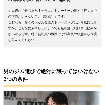
ジム
を
「男
ジム選びで最も重視すべきは、トレーナーの質と「行くまで
の通
の準備がいらないこと（動線）」です。
いや
なぜなら、多くの人が入会後のトレーニングばかり気にしま
す
さ」
すが、どんなに素晴らしいジムでも足を運ばなければ効果が
で徹
ないからです。特に会社員の男性では残業後の状態から環境
底比
較
を選んでください。
4
【目
的
別】
あな
たに
男のジム選びで絶対に譲ってはいけない
おす
すめ
3つの条件
のジ
ムは
ここ
だ
4.1
1. 迷ったら