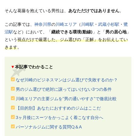
そんな葛藤を抱えている男性は、
あなただけではありません
。
この記事では、
神奈川県
の
川崎エリア
（
川崎駅
・
武蔵小杉駅
・
鷺
沼駅
など）において、「
継続できる環境(動線)
」と「
男の居心地
」
という
視点だけで厳選した、ジム選びの「正解」をお伝えしてい
きます
。
▼
本記事でわかること
なぜ川崎のビジネスマンはジム選びで失敗するのか？
男のジム選びで絶対に譲ってはいけない3つの条件
川崎エリアの主要ジムを”男の通いやすさ”で徹底比較
【目的別】あなたにおすすめのジムはここだ
3ヶ月後にスーツをかっこよく着こなす自分へ
パーソナルジムに関する質問Q＆A