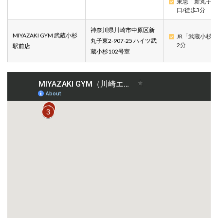
東急「新丸子駅
口/徒歩3分
神奈川県川崎市中原区新
MIYAZAKI GYM 武蔵小杉
JR「武蔵小杉
丸子東2-907-25 ハイツ武
2分
駅前店
蔵小杉102号室