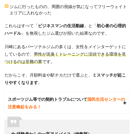
フル
ジムに行ったものの、周囲の視線が気になってフリーウェイト
レン
エリアに入れなかった
タル
＆シ
ャワ
これらはすべて「
ビジネスマンの生活動線
」と「
初心者の心理的
ー完
ハードル
」を無視したジム選びが招いた結果なのです。
備
（動
線の
川崎にあるパーソナルジムの多くは、女性をメインターゲットに
確
しているので、
男性が泥臭くトレーニングに没頭できる環境を見
保）
つけるのは至難の業
です。
2.3
3. 深
だからこそ、月額料金や駅チカだけで選ぶと、
ミスマッチが起こ
夜営
りやすくなります
業
。
（残
業対
応）
スポーツジム等での契約トラブルについて
国民生活センターの
注意喚起をみる！
3
川崎
エリ
アの
主要
✍️ 経験者からの一言アドバイス（編集部）