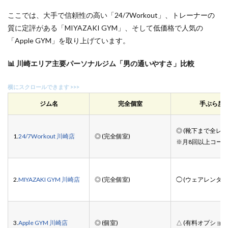
ここでは、大手で信頼性の高い「24/7Workout」、トレーナーの
質に定評がある「MIYAZAKI GYM」、そして低価格で人気の
「Apple GYM」を取り上げています。
📊 川崎エリア主要パーソナルジム「男の通いやすさ」比較
ジム名
完全個室
手ぶら度
◎ (靴下まで全レン
1.
24/7Workout 川崎店
◎ (完全個室)
※月8回以上コー
2.
MIYAZAKI GYM 川崎店
◎ (完全個室)
◯ (ウェアレンタル
3.
Apple GYM 川崎店
◎ (個室)
△ (有料オプション