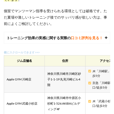
個室でマンツーマン指導を受けられる環境としては破格です。た
だ夏場や激しいトレーニング後でのサッパリ感が欲しい方は、事
前によくご検討してください。
トレーニング効果の実感に関する実際の
口コミ評判を見る！
ジム店舗名
住所
アクセス
JR「川崎駅」東
神奈川県川崎市川崎区砂
歩5分
Apple GYM 川崎店
子1-1-19 丸滝川崎ビル4
京急「川崎駅」
階
口/徒歩5分
神奈川県川崎市中原区小
JR「武蔵小杉
Apple GYM 武蔵小杉店
杉町1-526 AKIBAビルデ
口/徒歩3分
ィング4F