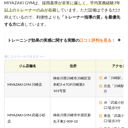
MIYAZAKI GYMは、
採用基準が非常に厳しく、平均実務経験7年
以上のトレーナーのみが在籍
しています。ただ設備はできるだけ
抑えているので、利便性よりも
「トレーナー指導の質」を最優先
する方に
適しています。
トレーニング効果の実感に関する実際の
口コミ評判を見る！
ジム店舗名
住所
アクセス
JR「川崎駅」徒
神奈川県川崎市川崎区宮
MIYAZAKI GYM 川崎店
本町3-6 TOP川崎第3
京急「川崎駅」
101号室
分
JR「武蔵小杉
口/徒歩3分
MIYAZAKI GYM 武蔵小杉
神奈川県川崎市中原区新
東急「武蔵小杉
口/徒歩3分
店
丸子東2-909-10