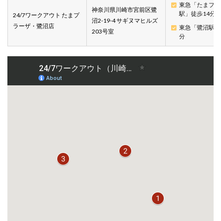
東急「たまプラ
神奈川県川崎市宮前区鷺
駅」徒歩14分
24/7ワークアウト たまプ
沼2-19-4 サギヌマヒルズ
ラーザ・鷺沼店
東急「鷺沼駅」
203号室
分