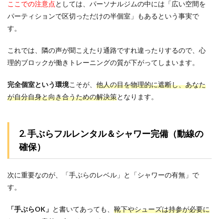
ここでの注意点
としては、パーソナルジムの中には「広い空間を
3ヶ
パーティションで区切っただけの半個室」もあるという事実で
月後
にス
す。
ーツ
をか
これでは、隣の声が聞こえたり通路ですれ違ったりするので、心
っこ
よく
理的ブロックが働きトレーニングの質が下がってしまいます。
着こ
なす
完全個室という環境
こそが、
他人の目を物理的に遮断し、あなた
自分
が自分自身と向き合うための解決策
へ
となります。
6
パー
ソナ
2. 手ぶらフルレンタル＆シャワー完備（動線の
ルジ
確保）
ムに
関す
る質
次に重要なのが、「手ぶらのレベル」と「シャワーの有無」で
問Q
＆A
す。
6.1
「手ぶらOK」
Q1.運
と書いてあっても、
靴下やシューズは持参が必要に
動が