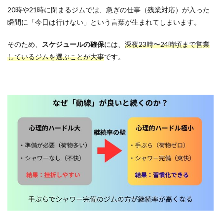
ーニ
20時や21時に閉まるジムでは、急ぎの仕事（残業対応）が入った
ング
瞬間に「今日は行けない」という言葉が生まれてしまいます。
で十
分で
しょ
そのため、
スケジュールの確保
には、
深夜23時〜24時頃まで営業
う
しているジムを選ぶことが大事
です。
か？
6.4
Q4.リ
バウ
ンド
しま
せん
か？
6.5
Q5.食
事制
限が
厳し
いで
す
か？