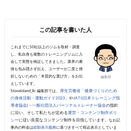
この記事を書いた人
これまでに50社以上のジムを取材・調査
し、私自身も複数のトレーニングジムに入
会して実態を検証してきました。業界の裏
側も包み隠さず伝え、ユーザーが二度と挫
折しないための「本質的な選び方」をお伝
編集部
えしています。
、
厚生労働省「健康づくりのため
Stoneisland_llc 編集部では
の身体活動・運動ガイド2023」
や
JATI(日本トレーニング指
導者協会)
・
一般社団法人パーソナルトレーナー協会
の指針
に沿い、そして私たちが定める
運営・コンテンツ制作ポリ
シー
に従い良質なコンテンツ制作を目指しています。
なお記
事内の料金は
総額表示義務
に基づきすべて税込表示としていま