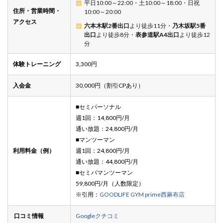
平日10:00～22:00・土10:00～18:00・日祝
住所・営業時間・
10:00～20:00
アクセス
六本木駅2番出口
より徒歩11分・
乃木坂駅5番
出口
より徒歩8分・
表参道駅A4出口
より徒歩12
分
体験トレーニング
3,300円
入会金
30,000円（割引CPあり）
■セミパーソナル
週1回：14,800円/月
通い放題：24,800円/月
■マンツーマン
利用料金（例）
週1回：24,800円/月
通い放題：44,800円/月
■セミパマンツーマン
59,800円/月（人数限定）
※引用：
GOODLIFE GYM prime西麻布店
口コミ情報
Googleクチコミ