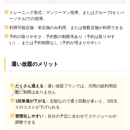
でも
失敗
しな
トレーニング形式：マンツーマン指導、またはグループ(セミパ
いジ
ーソナル)での指導。
ム選
びの
利用可能店舗：単店舗のみ利用、または複数店舗が利用できる
3つ
予約の取りやすさ：予約数の制限等あり（予約は取りやす
の手
順
い）、または予約制限なし（予約が埋まりやすい）
2.1
手順
1：質
通い放題のメリット
の高
い指
導が
でき
たくさん通える
：通い放題プランでは、月間の総利用回
る地
数に制限はありません
域の
パー
1回単価が下がる
：定額なので通う回数が多いと、1回当
ソナ
りのコストが下げられる
ルジ
ムを
習慣化しやすい
：自分の予定に合わせてスケジュールが
確認
調整できる
する