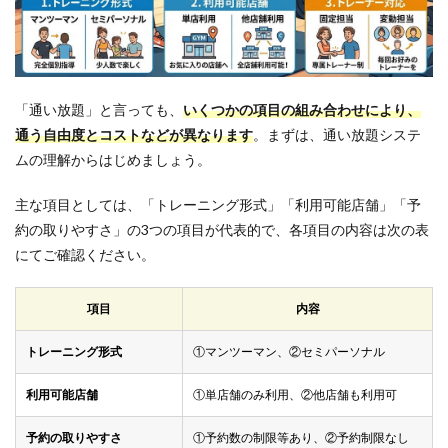
ト
1.2
通い
放題
のデ
「通い放題」と言っても、
いくつかの項目の組み合わせにより、
メリ
ット
通う自由度とコストなどが異なります
。まずは、通い放題システ
ムの理解からはじめましょう。
1.3
通い
放題
主な項目としては、「トレーニング形式」「利用可能店舗」「予
で元
約の取りやすさ」の3つの項目が代表的で、各項目の内容は次の表
を取
るに
にてご確認ください。
は何
回通
えば
項目
内容
い
い？
トレーニング形式
①マンツーマン、②セミパーソナル
2
通い
利用可能店舗
①単店舗のみ利用、②他店舗も利用可
放題
OK
予約の取りやすさ
①予約数の制限等あり、②予約制限なし