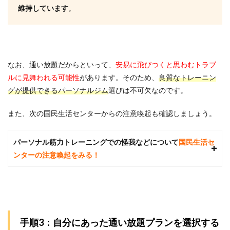
いで
維持しています
。
す
か？
6.6
Q6.お
酒は
なお、通い放題だからといって
、
安易に飛びつくと思わむトラブ
禁止
です
ルに見舞われる可能性
があります。そのため、
良質なトレーニン
か？
グが提供できるパーソナルジム
選びは不可欠なのです。
7
参考
また、次の国民生活センターからの注意喚起も確認しましょう。
文献
パーソナル筋力トレーニングでの怪我などについて
国民生活セ
ンターの注意喚起をみる！
手順3：自分にあった通い放題プランを選択する