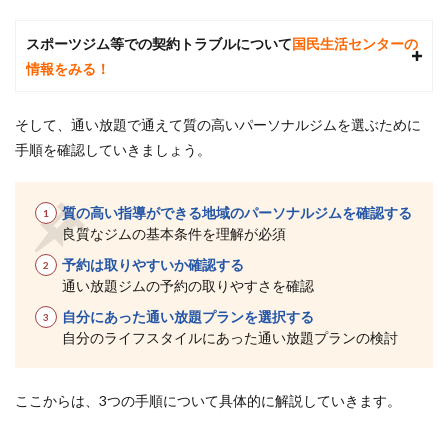
い
順）
スポーツジム等での契約トラブルについて
国民生活センターの
5
情報をみる！
当サ
イト
厳
そして、通い放題で通えて質の高いパーソナルジムを選ぶために
選！
手順を確認していきましょう。
港区
の通
い放
題で
質の高い指導ができる地域のパーソナルジムを確認する
通え
良質なジムの基本条件を理解が必須
るパ
予約は取りやすいか確認する
ーソ
ナル
通い放題ジムの予約の取りやすさを確認
ジム
自分にあった通い放題プランを選択する
おす
すめ
自分のライフスタイルにあった通い放題プランの検討
ラン
キン
グ
ここからは、3つの手順について具体的に解説していきます。
TOP2
5.1