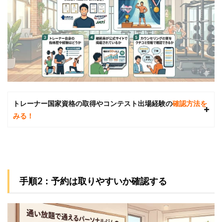
田店｜低
価格で毎
日でも通
える利便
性の高さ
が人気
5.3
あわ
せて
読み
トレーナー国家資格の取得やコンテスト出場経験の
確認方法を
たい
関連
みる！
記事
6
パー
ソナ
ルジ
ムに
手順2：予約は取りやすいか確認する
関す
る質
問Q
＆A