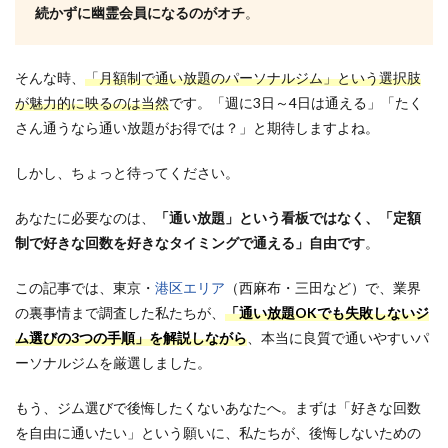
続かずに幽霊会員になるのがオチ
。
そんな時、
「月額制で通い放題のパーソナルジム」という選択肢
が魅力的に映るのは当然
です。「週に3日～4日は通える」「たく
さん通うなら通い放題がお得では？」と期待しますよね。
しかし、ちょっと待ってください。
あなたに必要なのは、
「通い放題」という看板ではなく、「定額
制で好きな回数を好きなタイミングで通える」自由です
。
この記事では、東京・
港区エリア
（西麻布・三田など）で、業界
の裏事情まで調査した私たちが、
「通い放題OKでも失敗しないジ
ム選びの
3つの手順」を解説しながら
、本当に良質で通いやすいパ
ーソナルジムを厳選しました。
もう、ジム選びで後悔したくないあなたへ。まずは「好きな回数
を自由に通いたい」という願い
に、私たちが、後悔しないための