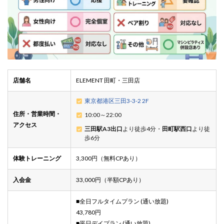
店舗名
ELEMENT 田町・三田店
東京都港区三田3-3-2 2F
住所・営業時間・
10:00～22:00
アクセス
三田駅A3出口
より徒歩4分・
田町駅西口
より徒
歩6分
体験トレーニング
3,300円（無料CPあり）
入会金
33,000円（半額CPあり）
■全日フルタイムプラン (通い放題)
43,780円
■平日デイプラン (通い放題)