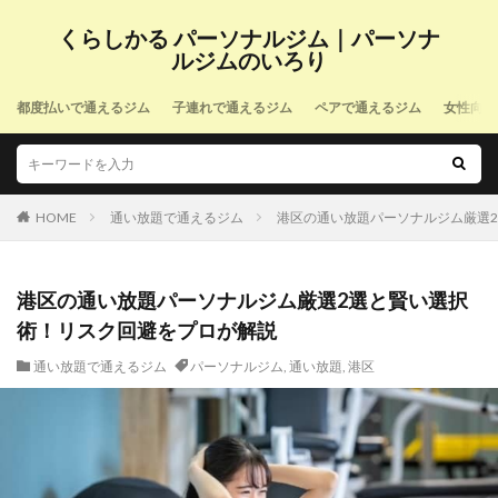
くらしかる パーソナルジム｜パーソナ
ルジムのいろり
都度払いで通えるジム
子連れで通えるジム
ペアで通えるジム
女性向け
HOME
通い放題で通えるジム
港区の通い放題パーソナルジム厳選
港区の通い放題パーソナルジム厳選2選と賢い選択
術！リスク回避をプロが解説
通い放題で通えるジム
パーソナルジム
,
通い放題
,
港区