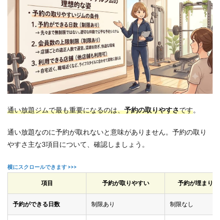
6.1
Q1.運
動も
久し
ぶり
な初
心者
でも
大丈
夫で
しょ
う
通い放題ジムで最も重要になるのは、
予約の取りやすさ
です
。
か？
6.2
通い放題なのに予約が取れないと意味がありません。予約の取り
Q2.ど
やすさ主な3項目について、確認しましょう。
れく
らい
で効
果を
実感
項目
予約が取りやすい
予約が埋まりや
でき
ます
予約ができる日数
制限あり
制限なし
か？