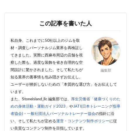
この記事を書いた人
私自身、これまでに50社以上のジムを取
材・調査しパーソナルジム業界を再検証し
てきました。実際に西麻布周辺
の店舗を視
察した際も、過度な装飾を省き合理的な空
間設計に驚かされました。そして私たちが
編集部
知る
業界の裏事情も包み隠さずお伝えし、
ユーザーが挫折しないための「本質的な選び方」をお伝えして
います。
また、Stoneisland_llc 編集部では、
厚生労働省「健康づくりのた
めの身体活動・運動ガイド2023」
や
JATI(日本トレーニング指導
者協会)
・
一般社団法人パーソナルトレーナー協会
の指針に沿
い、そして私たちが定める
運営・コンテンツ制作ポリシー
に従
い良質なコンテンツ制作を目指しています。