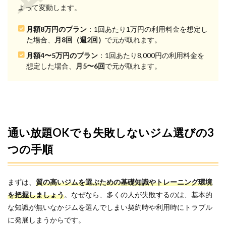
よって変動します。
なら
どっ
ち？
月額8万円のプラン
：1回あたり1万円の利用料金を想定し
通い
た場合、
月8回（週2回）
で元が取れます。
放題
と都
月額4〜5万円のプラン
：1回あたり8,000円の利用料金を
度払
想定した場合、
月5〜6回
で元が取れます。
いの
違い
4
港区
の通
い放
通い放題OKでも失敗しないジム選びの3
題で
通え
つの手順
るパ
ーソ
ナル
ジム
まずは、
質の高いジムを選ぶための基礎知識やトレーニング環境
の総
を把握しましょう
。なぜなら、多くの人が失敗するのは、基本的
額比
較
な知識が無いなかジムを選んでしまい契約時や利用時にトラブル
（総
に発展しまうからです。
額安