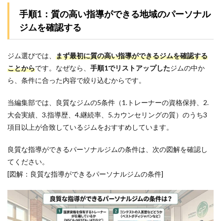
1位：
手順1：質の高い指導ができる地域のパーソナル
グッ
ドラ
ジムを確認する
イフ
ジム
prime
ジム選びでは、
まず最初に質の高い指導ができるジムを確認する
西麻
ことから
です。なぜなら、
手順1でリストアップした
ジムの中か
布店
｜コ
ら
、条件に合った内容で絞り込むからです。
ミュ
ニケ
当編集部では、良質なジムの5条件（1.トレーナーの資格保持、2.
ーシ
ョン
大会実績、3.指導歴、4.継続率、5.カウンセリングの質）のうち3
を重
項目以上が合致しているジムをおすすめしています。
視し
たト
レー
良質な指導ができるパーソナルジムの条件は、次の図解を確認し
ニン
てください。
グが
[図解：良質な指導ができるパーソナルジムの条件]
強み
5.2
2
位：
ELEMENT
田町・三