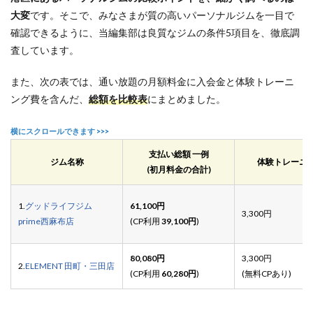
大変
です。そこで、みなさまが質の高いパーソナルジムを一目で
確認できるように、当編集部は良質なジムの条件5項目を、徹底調
査しています。
また、次の表では、通い放題の月額料金に入会金と体験トレーニ
ング費を含んだ、
総額を比較表
にまとめました。
支払い総額 一例
ジム名称
体験トレーニ
(初月料金の合計)
1.
グッドライフジム
61,100円
3,300円
prime西麻布店
(CP利用
39,100円
)
80,080円
3,300円
2.
ELEMENT 田町・三田店
(CP利用
60,280円
)
(無料CPあり)