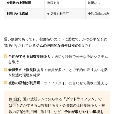
6.3
会員数の上限制限
制限あり
制限なし
Q3.週
2回の
利用できる店舗
他店舗も利用可
申込店舗のみ利用
トレ
ーニ
ング
で十
分で
しょ
通い放題であっても、都度払いのように柔軟で、かつ公平な予約
う
管理がなされている
ジムの理想的な条件は次の3つ
です。
か？
6.4
予約ができる日数制限あり
：適切な枠数で公平な予約システム
Q4.リ
を維持
バウ
会員数の上限制限あり
：会員が多いことで予約の取りあいを防
ンド
しま
ぎ快適な環境を確保
せん
複数の店舗が利用可
：ライフスタイルに合わせて柔軟に通える
か？
6.5
Q5.食
例えば、通い放題ジムで知られる
「グッドライフジム」
で
事制
は、予約ができる日数制限あり・会員数の上限制限あり・複
限が
厳し
数の店舗が利用可（週1回）など、
予約が取りやすい環境を