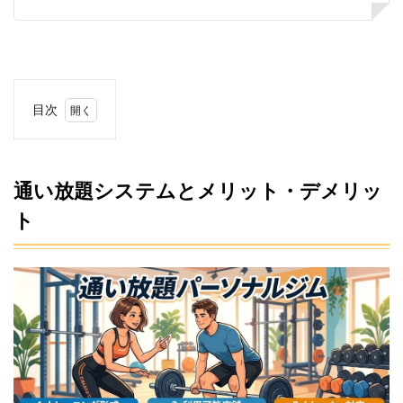
目次
1
通い
放題
シス
通い放題システムとメリット・デメリッ
テム
ト
とメ
リッ
ト・
デメ
リッ
ト
1.1
通い
放題
のメ
リッ