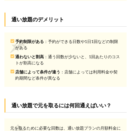
2.2
手順
2：予
通い放題のデメリット
約は
取り
やす
いか
予約制限がある
：予約ができる日数や1日1回などの制限
確認
する
がある
2.3
通わないと割高
：通う回数が少ないと、1回あたりのコス
手順
トが割高になる
3：自
店舗によって条件が違う
：店舗によっては利用料金や契
分に
約期間など条件が異なる
あっ
た通
い放
題プ
ラン
を選
通い放題で元を取るには何回通えばいい？
択す
る
3
元を取るために必要な回数は、通い放題プランの月額料金に
自分