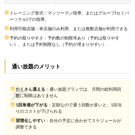
でも
失敗
しな
トレーニング形式：マンツーマン指導、またはグループ(セミパ
いジ
ーソナル)での指導。
ム選
びの
利用可能店舗：単店舗のみ利用、または複数店舗が利用できる
3つ
予約の取りやすさ：予約数の制限等あり（予約は取りやす
の手
順
い）、または予約制限なし（予約が埋まりやすい）
2.1
手順
1：質
通い放題のメリット
の高
い指
導が
でき
たくさん通える
：通い放題プランでは、月間の総利用回
る地
数に制限はありません
域の
パー
1回単価が下がる
：定額なので通う回数が多いと、1回当
ソナ
りのコストが下げられる
ルジ
ムを
習慣化しやすい
：自分の予定に合わせてスケジュールが
確認
調整できる
する