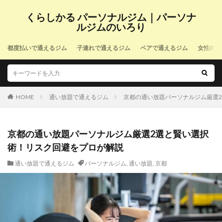
くらしかる パーソナルジム｜パーソナ
ルジムのいろり
都度払いで通えるジム
子連れで通えるジム
ペアで通えるジム
女性向け
HOME
通い放題で通えるジム
京都の通い放題パーソナルジム厳選
京都の通い放題パーソナルジム厳選2選と賢い選択
術！リスク回避をプロが解説
通い放題で通えるジム
パーソナルジム
,
通い放題
,
京都