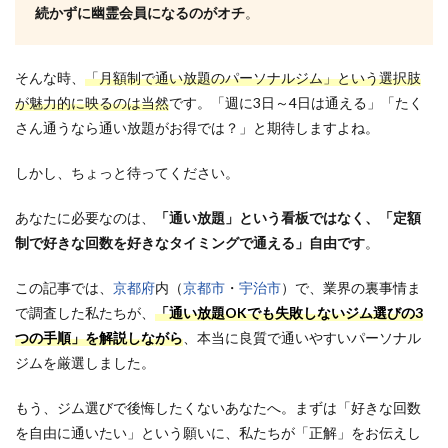
続かずに幽霊会員になるのがオチ
。
そんな時、
「月額制で通い放題のパーソナルジム」という選択肢
が魅力的に映るのは当然
です。「週に3日～4日は通える」「たく
さん通うなら通い放題がお得では？」と期待しますよね。
しかし、ちょっと待ってください。
あなたに必要なのは、
「通い放題」という看板ではなく、「定額
制で好きな回数を好きなタイミングで通える」自由です
。
この記事では、
京都府
内（
京都市
・
宇治市
）で、業界の裏事情ま
で調査した私たちが、
「通い放題OKでも失敗しないジム選びの
3
つの手順」を解説しながら
、本当に良質で通いやすいパーソナル
ジムを厳選しました。
もう、ジム選びで後悔したくないあなたへ。まずは「好きな回数
を自由に通いたい」という願い
に、私たちが
「正解」をお伝えし