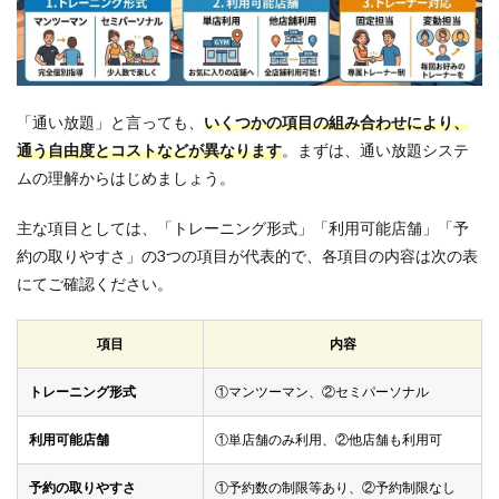
ト
1.2
通い
放題
のデ
「通い放題」と言っても、
いくつかの項目の組み合わせにより、
メリ
ット
通う自由度とコストなどが異なります
。まずは、通い放題システ
ムの理解からはじめましょう。
1.3
通い
放題
主な項目としては、「トレーニング形式」「利用可能店舗」「予
で元
約の取りやすさ」の3つの項目が代表的で、各項目の内容は次の表
を取
るに
にてご確認ください。
は何
回通
えば
項目
内容
い
い？
トレーニング形式
①マンツーマン、②セミパーソナル
2
通い
利用可能店舗
①単店舗のみ利用、②他店舗も利用可
放題
OK
予約の取りやすさ
①予約数の制限等あり、②予約制限なし