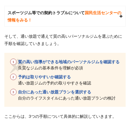
い
順）
スポーツジム等での契約トラブルについて
国民生活センターの
5
情報をみる！
当サ
イト
厳
そして、通い放題で通えて質の高いパーソナルジムを選ぶために
選！
手順を確認していきましょう。
京都
の通
い放
題で
質の高い指導ができる地域のパーソナルジムを確認する
通え
良質なジムの基本条件を理解が必須
るパ
予約は取りやすいか確認する
ーソ
ナル
通い放題ジムの予約の取りやすさを確認
ジム
自分にあった通い放題プランを選択する
おす
すめ
自分のライフスタイルにあった通い放題プランの検討
ラン
キン
グ
ここからは、3つの手順について具体的に解説していきます。
TOP2
5.1
1