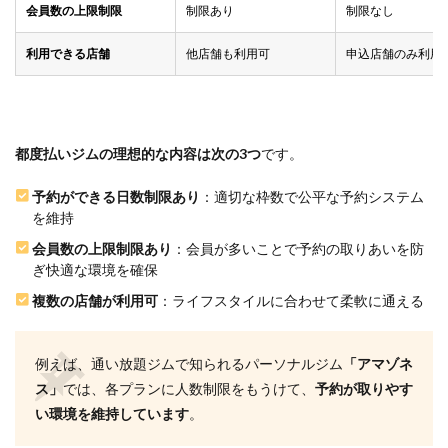
しょ
会員数の上限制限
制限あり
制限なし
う
か？
利用できる店舗
他店舗も利用可
申込店舗のみ利用
6.4
Q4.リ
バウ
ンド
しま
都度払いジムの理想的な内容は次の3つ
です。
せん
か？
予約ができる日数制限あり
：適切な枠数で公平な予約システム
を維持
6.5
Q5.食
会員数の上限制限あり
：会員が多いことで予約の取りあいを防
事制
ぎ快適な環境を確保
限が
厳し
複数の店舗が利用可
：ライフスタイルに合わせて柔軟に通える
いで
す
か？
例えば、通い放題ジムで知られるパーソナルジム
「アマゾネ
6.6
ス」
では、各プランに人数制限をもうけて、
予約が取りやす
Q6.お
い環境を維持しています
。
酒は
禁止