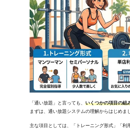
1.1
通い
放題
のメ
リッ
ト
1.2
通い
放題
のデ
メリ
ット
1.3
通い
「通い放題」と言っても、
いくつかの項目の組
放題
で元
まずは、通い放題システムの理解からはじめま
を取
るに
主な項目としては、「トレーニング形式」「利
は何