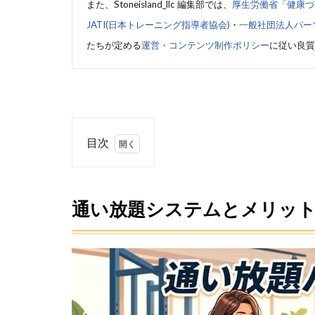
また、Stoneisland_llc 編集部では、
厚生労働省「健康づ
JATI(日本トレーニング指導者協会)
・
一般社団法人パー
たちが定める
運営・コンテンツ制作ポリシー
に従い良質
目次
1
通い
放題
通い放題システムとメリッ
シス
テム
とメ
リッ
ト・
デメ
リッ
ト