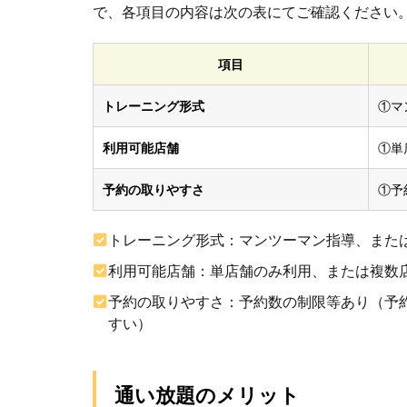
で、各項目の内容は次の表にてご確認ください
回通
えば
い
項目
い？
2
トレーニング形式
①マ
通
い
利用可能店舗
①単
放
題
予約の取りやすさ
①予
OK
で
トレーニング形式：マンツーマン指導、または
も
失
利用可能店舗：単店舗のみ利用、または複数
敗
し
予約の取りやすさ：予約数の制限等あり（予
な
すい）
い
ジ
ム
通い放題のメリット
選