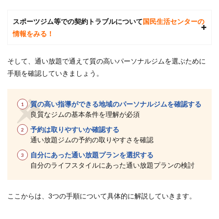
い
順）
スポーツジム等での契約トラブルについて
国民生活センターの
5
情報をみる！
当サ
イト
厳
そして、通い放題で通えて質の高いパーソナルジムを選ぶために
選！
手順を確認していきましょう。
船橋
の通
い放
題で
質の高い指導ができる地域のパーソナルジムを確認する
通え
良質なジムの基本条件を理解が必須
るパ
予約は取りやすいか確認する
ーソ
ナル
通い放題ジムの予約の取りやすさを確認
ジム
自分にあった通い放題プランを選択する
おす
すめ
自分のライフスタイルにあった通い放題プランの検討
ラン
キン
グ
ここからは、3つの手順について具体的に解説していきます。
TOP2
5.1