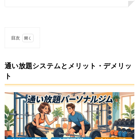
目次
1
通い
放題
シス
通い放題システムとメリット・デメリッ
テム
ト
とメ
リッ
ト・
デメ
リッ
ト
1.1
通い
放題
のメ
リッ