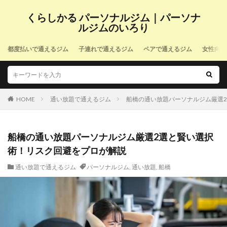
くらしかる パーソナルジム｜パーソナ
ルジムのいろり
都度払いで通えるジム
子連れで通えるジム
ペアで通えるジム
女性向け
HOME
通い放題で通えるジム
船橋の通い放題パーソナルジム厳選
船橋の通い放題パーソナルジム厳選2選と賢い選択
術！リスク回避をプロが解説
通い放題で通えるジム
パーソナルジム
,
通い放題
,
船橋