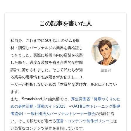
この記事を書いた人
私自身、これまでに50社以上のジムを取
材・調査しパーソナルジム業界を再検証し
てきました。実際に船橋市内
の店舗を視察
した際も、過度な装飾を省き合理的な空間
設計に驚かされました。そして私たちが知
編集部
る
業界の裏事情も包み隠さずお伝えし、ユ
ーザーが挫折しないための「本質的な選び方」をお伝えしてい
ます。
また、Stoneisland_llc 編集部では、
厚生労働省「健康づくりのた
めの身体活動・運動ガイド2023」
や
JATI(日本トレーニング指導
者協会)
・
一般社団法人パーソナルトレーナー協会
の指針に沿
い、そして私たちが定める
運営・コンテンツ制作ポリシー
に従
い良質なコンテンツ制作を目指しています。