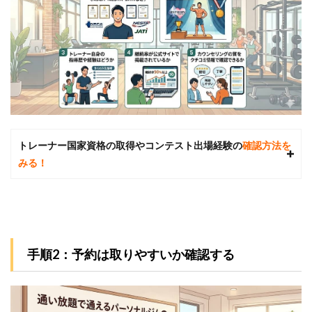
女性の空
間で下半
身強化の
マシンが
充実
5.3
あわ
せて
読み
たい
トレーナー国家資格の取得やコンテスト出場経験の
確認方法を
関連
記事
みる！
6
パー
ソナ
ルジ
ムに
関す
手順2：予約は取りやすいか確認する
る質
問Q
＆A
6.1