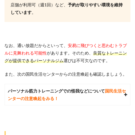
す
店舗が利用可（週1回）など、
予約が取りやすい環境を維持
か？
しています
。
6.6
Q6.お
酒は
禁止
です
か？
なお、通い放題だからといって
、
安易に飛びつくと思わむトラブ
ルに見舞われる可能性
があります。そのため、
良質なトレーニン
7
参考
グが提供できるパーソナルジム
選びは不可欠なのです。
文献
また、次の国民生活センターからの注意喚起も確認しましょう。
パーソナル筋力トレーニングでの怪我などについて
国民生活セ
ンターの注意喚起をみる！