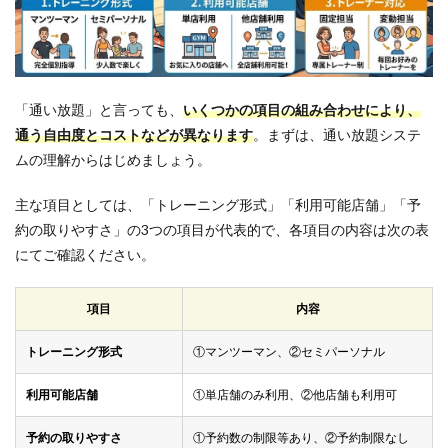
ト
1.2
通い
放題
のデ
「通い放題」と言っても、
いくつかの項目の組み合わせにより、
メリ
ット
通う自由度とコストなどが異なります
。まずは、通い放題システ
ムの理解からはじめましょう。
1.3
通い
放題
主な項目としては、「トレーニング形式」「利用可能店舗」「予
で元
約の取りやすさ」の3つの項目が代表的で、各項目の内容は次の表
を取
るに
にてご確認ください。
は何
回通
えば
項目
内容
い
い？
トレーニング形式
①マンツーマン、②セミパーソナル
2
通い
利用可能店舗
①単店舗のみ利用、②他店舗も利用可
放題
OK
予約の取りやすさ
①予約数の制限等あり、②予約制限なし