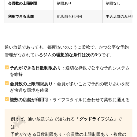
Q3.週
会員数の上限制限
制限あり
制限なし
2回の
トレ
利用できる店舗
他店舗も利用可
申込店舗のみ利用
ーニ
ング
で十
分で
しょ
う
通い放題であっても、都度払いのように柔軟で、かつ公平な予約
か？
管理がなされている
ジムの理想的な条件は次の3つ
です。
6.4
予約ができる日数制限あり
：適切な枠数で公平な予約システム
Q4.リ
バウ
を維持
ンド
会員数の上限制限あり
：会員が多いことで予約の取りあいを防
しま
せん
ぎ快適な環境を確保
か？
複数の店舗が利用可
：ライフスタイルに合わせて柔軟に通える
6.5
Q5.食
事制
例えば、通い放題ジムで知られる
「グッドライフジム」
で
限が
は、
厳し
いで
予約ができる日数制限あり・会員数の上限制限あり・複数の