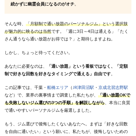
続かずに幽霊会員になるのがオチ
。
そんな時、
「月額制で通い放題のパーソナルジム」という選択肢
が魅力的に映るのは当然
です。「週に3日～4日は通える」「たく
さん通うなら通い放題がお得では？」と期待しますよね。
しかし、ちょっと待ってください。
あなたに必要なのは、
「通い放題」という看板ではなく、「定額
制で好きな回数を好きなタイミングで通える」自由です
。
この記事では、千葉・
船橋エリア
（
JR津田沼駅
・
京成北習志野駅
など）で、業界の裏事情まで調査した私たちが、
「通い放題OKで
も失敗しないジム選びの
3つの手順」を解説しながら
、本当に良質
で通いやすいパーソナルジムを厳選しました。
もう、ジム選びで後悔したくないあなたへ。まずは「好きな回数
を自由に通いたい」という願い
に、私たちが、後悔しないための