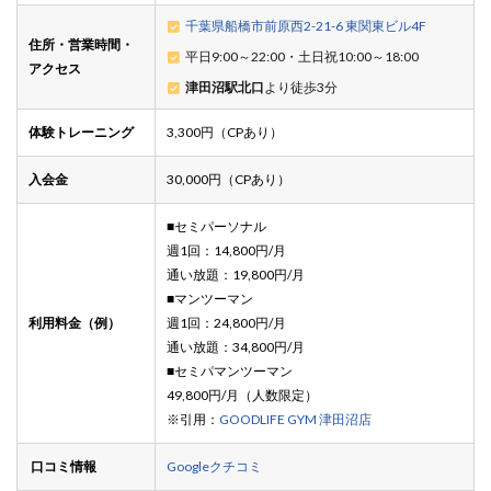
千葉県船橋市前原西2-21-6 東関東ビル4F
住所・営業時間・
平日9:00～22:00・土日祝10:00～18:00
アクセス
津田沼駅北口
より徒歩3分
体験トレーニング
3,300円（CPあり）
入会金
30,000円（CPあり）
■セミパーソナル
週1回：14,800円/月
通い放題：19,800円/月
■マンツーマン
利用料金（例）
週1回：24,800円/月
通い放題：34,800円/月
■セミパマンツーマン
49,800円/月（人数限定）
※引用：
GOODLIFE GYM 津田沼店
口コミ情報
Googleクチコミ