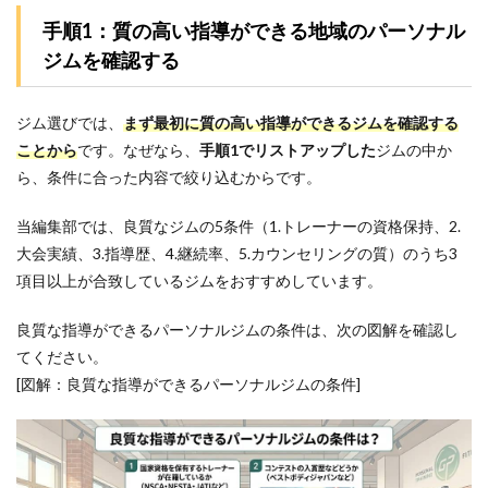
1位：
手順1：質の高い指導ができる地域のパーソナル
グッ
ドラ
ジムを確認する
イフ
ジム
津田
ジム選びでは、
まず最初に質の高い指導ができるジムを確認する
沼店
ことから
です。なぜなら、
手順1でリストアップした
ジムの中か
｜コ
ミュ
ら
、条件に合った内容で絞り込むからです。
ニケ
ーシ
当編集部では、良質なジムの5条件（1.トレーナーの資格保持、2.
ョン
を重
大会実績、3.指導歴、4.継続率、5.カウンセリングの質）のうち3
視し
項目以上が合致しているジムをおすすめしています。
たト
レー
ニン
良質な指導ができるパーソナルジムの条件は、次の図解を確認し
グが
てください。
強み
[図解：良質な指導ができるパーソナルジムの条件]
5.2
2
位：
Amazones
北習志野
店｜完全