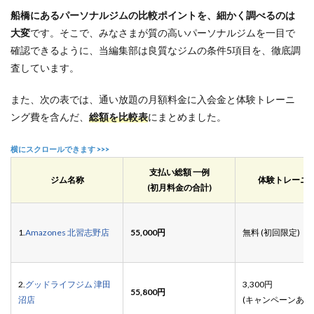
船橋にあるパーソナルジムの比較ポイントを、
細かく調べるのは
大変
です。そこで、みなさまが質の高いパーソナルジムを一目で
確認できるように、当編集部は良質なジムの条件5項目を、徹底調
査しています。
また、次の表では、通い放題の月額料金に入会金と体験トレーニ
ング費を含んだ、
総額を比較表
にまとめました。
支払い総額 一例
ジム名称
体験トレーニ
(初月料金の合計)
1.
Amazones 北習志野店
55,000円
無料 (初回限定)
2.
グッドライフジム 津田
3,300円
55,800円
沼店
(キャンペーンあり