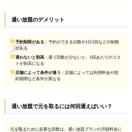
2.2
手順
2：予
通い放題のデメリット
約は
取り
やす
いか
予約制限がある
：予約ができる日数や1日1回などの制限
確認
する
がある
2.3
通わないと割高
：通う回数が少ないと、1回あたりのコス
手順
トが割高になる
3：自
店舗によって条件が違う
：店舗によっては利用料金や契
分に
約期間など条件が異なる
あっ
た通
い放
題プ
ラン
を選
通い放題で元を取るには何回通えばいい？
択す
る
3
元を取るために必要な回数は、通い放題プランの月額料金に
自分