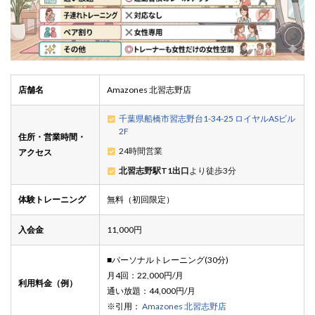
店舗名
Amazones 北習志野店
千葉県船橋市習志野台1-34-25 ロイヤルASビル
2F
住所・営業時間・
24時間営業
アクセス
北習志野駅T1出口
より徒歩3分
体験トレーニング
無料（初回限定）
入会金
11,000円
■パーソナルトレーニング(30分)
月4回：22,000円/月
利用料金（例）
通い放題：44,000円/月
※引用：
Amazones 北習志野店