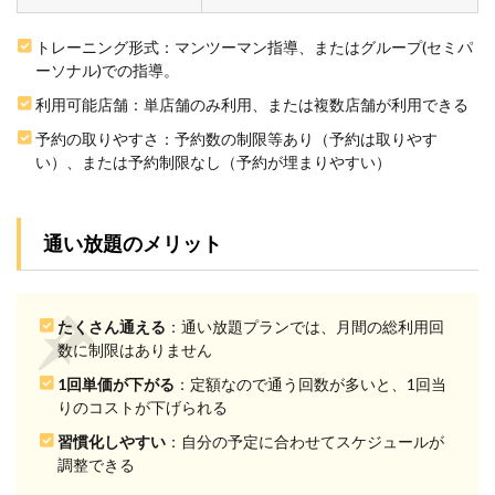
でも
失敗
しな
トレーニング形式：マンツーマン指導、またはグループ(セミパ
いジ
ーソナル)での指導。
ム選
びの
利用可能店舗：単店舗のみ利用、または複数店舗が利用できる
3つ
予約の取りやすさ：予約数の制限等あり（予約は取りやす
の手
順
い）、または予約制限なし（予約が埋まりやすい）
2.1
手順
1：質
通い放題のメリット
の高
い指
導が
でき
たくさん通える
：通い放題プランでは、月間の総利用回
る地
数に制限はありません
域の
パー
1回単価が下がる
：定額なので通う回数が多いと、1回当
ソナ
りのコストが下げられる
ルジ
ムを
習慣化しやすい
：自分の予定に合わせてスケジュールが
確認
調整できる
する