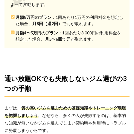
よって変動します。
なら
どっ
ち？
月額8万円のプラン
：1回あたり1万円の利用料金を想定し
通い
た場合、
月8回（週2回）
で元が取れます。
放題
と都
月額4〜5万円のプラン
：1回あたり8,000円の利用料金を
度払
想定した場合、
月5〜6回
で元が取れます。
いの
違い
4
船橋
の通
い放
通い放題OKでも失敗しないジム選びの3
題で
通え
つの手順
るパ
ーソ
ナル
ジム
まずは、
質の高いジムを選ぶための基礎知識やトレーニング環境
の総
を把握しましょう
。なぜなら、多くの人が失敗するのは、基本的
額比
較
な知識が無いなかジムを選んでしまい契約時や利用時にトラブル
（総
に発展しまうからです。
額安