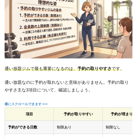
Q1.運
動も
久し
ぶり
な初
心者
でも
大丈
夫で
しょ
う
か？
通い放題ジムで最も重要になるのは、
予約の取りやすさ
です
。
6.2
Q2.ど
通い放題なのに予約が取れないと意味がありません。予約の取り
れく
やすさ主な3項目について、確認しましょう。
らい
で効
果を
実感
でき
項目
予約が取りやすい
予約が埋まりや
ます
か？
予約ができる日数
制限あり
制限なし
6.3