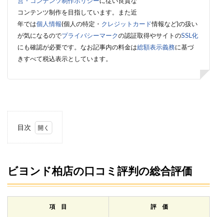
営・コンテンツ制作ポリシー
に従い良質な
コンテンツ制作を目指しています。また近
年では
個人情報
(個人の特定・
クレジットカード
情報など)の扱い
が気になるので
プライバシーマーク
の認証取得やサイトの
SSL化
にも確認が必要です。
なお記事内の料金は
総額表示義務
に基づ
きすべて税込表示としています。
目次
1
ビヨ
ンド
柏店
ビヨンド柏店の口コミ評判の総合評価
の口
コミ
評判
の総
項 目
評 価
合評