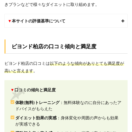
きプランなどで様々なダイエットに取り組めます。
1.ダイ
エッ
ト効
▼
本サイトの評価基準について
果の
実感
に関
する
口コ
ビヨンド柏店の口コミ傾向と満足度
ミ評
判
2.2
ビヨンド柏店の口コミは
以下のような傾向がありとても満足度が
2.運動
高いと言えます
。
初心
者の
安心
▼
口コミの傾向と満足度
感に
関す
る口
体験(無料)トレーニング
：無料体験なのに自分にあったア
コミ
ドバイスがもらえた
評判
ダイエット効果の実感
：身体変化や周囲の声からも効果
2.3
が実感できる
3.トレ
ーナ