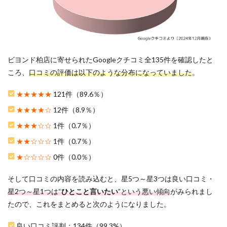
ドバ
イス
に関
する
口コ
ミ評
ビヨンド柏店に寄せられたGoogleクチコミ全135件を確認したと
判
ころ、
口コミの評価は以下のような分布になっていました
。
3
ビヨ
★★★★★
121件（89.6％）
ンド
柏店
★★★★☆
12件（8.9％）
をお
すす
★★★☆☆
1件（0.7％）
めす
★★☆☆☆
1件（0.7％）
る3
つの
★☆☆☆☆
0件（0.0％）
理由
3.1
そして口コミの内容を読み込むと、星5つ～星3つは良い口コミ・
1.集中
星2つ～星1つは“
ひとこと言いたい
”という悪い傾向
がみられまし
コー
たので、これをまとめると次のようになりました。
スの
他に
利用
良い口コミ評判：134件（99.3%）