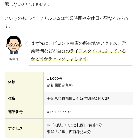
認しないといけません。
というのも、パーソナルジムは営業時間や定休日が異なるからで
す。
まず先に、ビヨンド柏店の所在地やアクセス、営
業時間などが
自分のライフスタイルにあっている
かどうかチェックしましょう
。
編集部
11,000円
体験
※初回限定無料
住所
千葉県柏市旭町1-4-16 前澤第2ビル2F
電話番号
047-199-7409
JR「柏駅」中央改札西口/徒歩2分
アクセス
東武「柏駅」西口/徒歩2分