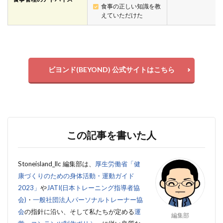
食事の正しい知識を教
えていただけた
ビヨンド(BEYOND) 公式サイトはこちら
この記事を書いた人
Stoneisland_llc 編集部は、
厚生労働省「健
康づくりのための身体活動・運動ガイド
2023」
や
JATI(日本トレーニング指導者協
会)
・
一般社団法人パーソナルトレーナー協
会
の指針に沿い、そして私たちが定める
運
編集部