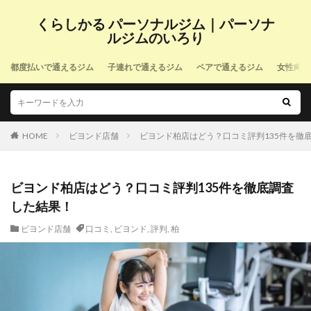
くらしかる パーソナルジム｜パーソナ
ルジムのいろり
都度払いで通えるジム
子連れで通えるジム
ペアで通えるジム
女性向け
HOME
ビヨンド店舗
ビヨンド柏店はどう？口コミ評判135件を徹
ビヨンド柏店はどう？口コミ評判135件を徹底調査
した結果！
ビヨンド店舗
口コミ
,
ビヨンド
,
評判
,
柏