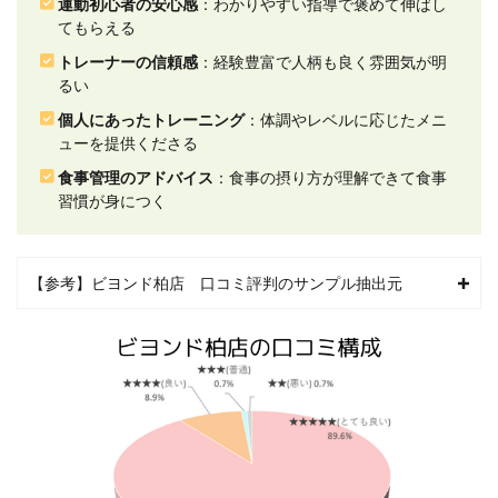
運動初心者の安心感
：わかりやすい指導で褒めて伸ばし
ーの
てもらえる
信頼
感に
トレーナーの信頼感
：経験豊富で人柄も良く雰囲気が明
関す
るい
る口
コミ
個人にあったトレーニング
：体調やレベルに応じたメニ
評判
ューを提供くださる
2.4
食事管理のアドバイス
：食事の摂り方が理解できて食事
4.個人
習慣が身につく
にあ
った
トレ
ーニ
【参考】ビヨンド柏店 口コミ評判のサンプル抽出元
ング
に関
する
口コ
ミ評
判
2.5
5.食事
管理
のア