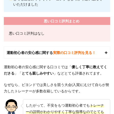
か？
いただけました
7.3
Q3.ビ
ヨン
悪い口コミ評判まとめ
ドは
リバ
ウン
悪い口コミ評判はなし
ドし
ませ
ん
か？
運動初心者の安心感に関する
実際の口コミ評判を見る！
7.4
Q4.ビ
運動初心者の安心感に関する口コミでは「
優しく丁寧に教えてく
ヨン
ださる
」「
とても親しみやすい
」などとても評価されてます。
ドは
食事
制限
なぜなら、ビヨンドでは美しさを競う大会(入賞)にむけて自らが努
が厳
力したトレーナーが多数在籍しているからです。
しい
です
か？
したがって、不安をもつ運動初心者でも
トレーナ
7.5
ーの説明がわかりやすく丁寧な指導なのでとても
Q5.ビ