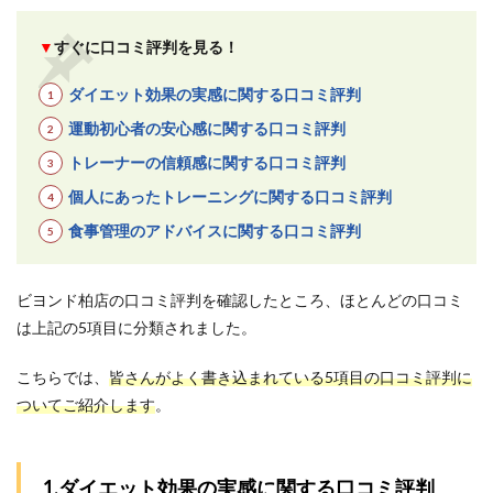
るト
レー
▼
すぐに口コミ評判を見る！
ナー
陣な
ので
ダイエット効果の実感に関する口コミ評判
専門
運動初心者の安心感に関する口コミ評判
性が
高い
トレーナーの信頼感に関する口コミ評判
4
個人にあったトレーニングに関する口コミ評判
ビヨ
ンド
食事管理のアドバイスに関する口コミ評判
柏店
の基
本情
ビヨンド柏店の口コミ評判を確認したところ、ほとんどの口コミ
報
は上記の5項目に分類されました。
5
ビヨ
こちらでは、
皆さんがよく書き込まれている5項目の口コミ評判に
ンド
柏店
ついてご紹介します
。
にJR
柏駅
から
徒歩
1.ダイエット効果の実感に関する口コミ評判