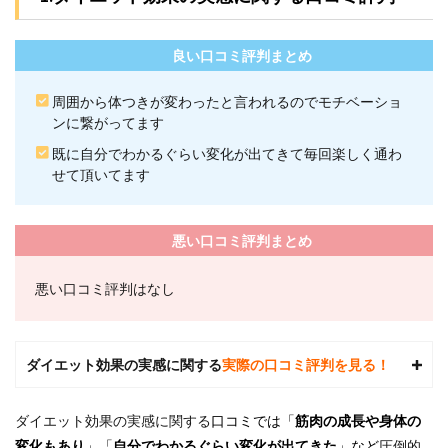
で行
くま
での
良い口コミ評判まとめ
流れ
6
周囲から体つきが変わったと言われるのでモチベーショ
ビヨ
ンに繋がってます
ンド
柏店
既に自分でわかるぐらい変化が出てきて毎回楽しく通わ
近く
せて頂いてます
の駐
車場
情報
悪い口コミ評判まとめ
7
ビヨ
悪い口コミ評判はなし
ンド
柏店
のよ
くあ
る質
ダイエット効果の実感に関する
実際の口コミ評判を見る！
問
7.1
ダイエット効果の実感に関する
口コミでは「
筋肉の成長や身体の
Q1.ビ
変化もあり
」「
自分でわかるぐらい変化が出てきた
」など
圧倒的