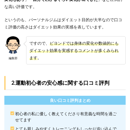
ヨン
ドは
な高い評価です。
効果
が現
というのも、パーソナルジムはダイエット目的が大半なので口コ
れる
ミ評価の高さはダイエット効果の実感を表しています。
まで
どれ
くら
いか
ですので、
ビヨンドでは身体の変化や数値的にも
かり
ダイエット効果を実感するコメントが多くみられ
ます
ます
。
か？
編集部
7.2
Q2.ビ
ヨン
2.運動初心者の安心感に関する口コミ評判
ドは
週2回
のト
レー
良い口コミ評判まとめ
ニン
グで
初心者の私に優しく教えてくださり有意義な時間を過ご
十分
せてます
でし
ょう
とても親しみやすくトレーニングもしっかり追い込んで