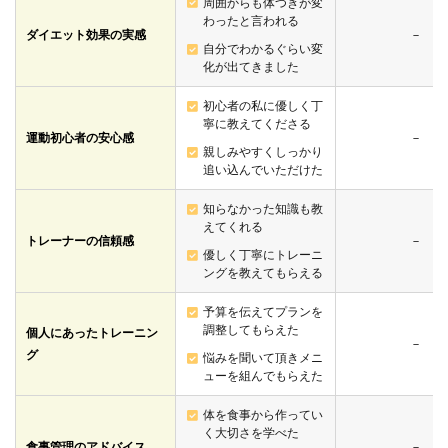
周囲からも体つきが変
わったと言われる
ダイエット効果の実感
－
自分でわかるぐらい変
化が出てきました
初心者の私に優しく丁
寧に教えてくださる
運動初心者の安心感
－
親しみやすくしっかり
追い込んでいただけた
知らなかった知識も教
えてくれる
トレーナーの信頼感
－
優しく丁寧にトレーニ
ングを教えてもらえる
予算を伝えてプランを
調整してもらえた
個人にあったトレーニン
－
グ
悩みを聞いて頂きメニ
ューを組んでもらえた
体を食事から作ってい
く大切さを学べた
食事管理のアドバイス
－