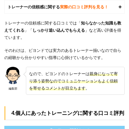
7.7
トレーナーの信頼感に関する
実際の口コミ評判を見る！
Q7.ビ
ヨン
ドは
トレーナーの信頼感に関する口コミでは「
知らなかった知識も教
どん
えてくれる
」
「
しっかり追い込んでもらえる
」な
ど
高
い評価を得
な会
社で
ています。
す
か？
そのわけは、ビヨンドでは実力のあるトレーナー揃いなので自ら
8
の経験から分かりやすい指導に心掛けているからです。
全国
にあ
るビ
なので、ビヨンドのトレーナーは
親身になって寄
ヨン
り添う姿勢なのでコミュニケーションもよく信頼
ドの
地域
を寄せるコメントが目立ちます
。
編集部
別店
舗一
覧
9
4.個人にあったトレーニングに関する口コミ評判
参考
文献