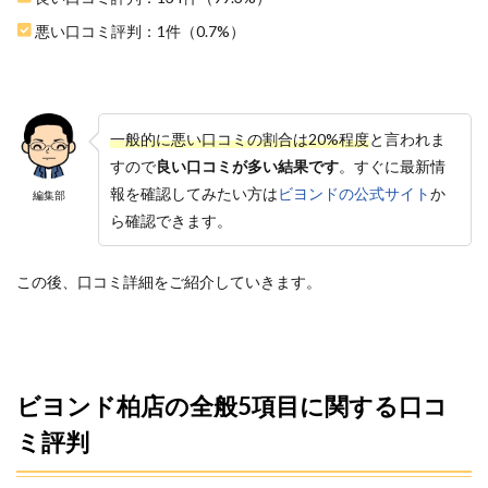
しや
悪い口コミ評判：1件（0.7%）
すい
回数
券で
も通
える
一般的に悪い口コミの割合は20%程度
と言われま
3.2
すので
良い口コミが多い結果です
。すぐに最新情
2.体験
トレ
報を確認してみたい方は
ビヨンドの公式サイト
か
編集部
ーニ
ら確認できます。
ング
でチ
ェッ
この後、口コミ詳細をご紹介していきます。
クで
きる
(初め
ての
方限
定無
ビヨンド柏店の全般5項目に関する口コ
料)
ミ評判
3.3
3.実力
のあ