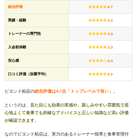
価
総合評価
4.7
1.1
ビヨ
実績・経験
5.0
ンド
柏店
トレーナーの専門性
の口
5.0
コミ
傾向
入会前体験
5.0
と満
足度
安心感
4.0
2
ビヨ
口コミ評価（加重平均）
4.9
ンド
柏店
の全
ビヨンド柏店の
総合評価は4.7点「トップレベルで良い」
。
般5
項目
というのは、
に関
見た目にも効果の実感や、親しみやすい雰囲気で居
する
心地よくて食事でも的確なアドバイスと正しい知識など
高い
評価
口コ
が確認できます
。
ミ評
判
なのでビヨンド柏店は、実力のあるトレーナー指導と食事管理付
2.1