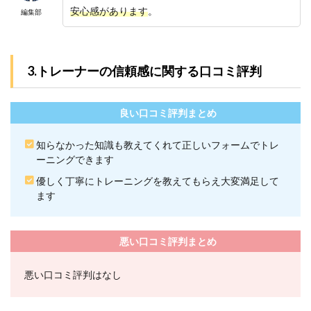
安心感があります
。
ヨン
編集部
ドの
ボデ
ィメ
イク
3.トレーナーの信頼感に関する口コミ評判
はお
酒を
飲ん
でも
良い口コミ評判まとめ
大丈
夫で
知らなかった知識も教えてくれて正しいフォームでトレ
す
ーニングできます
か？
優しく丁寧にトレーニングを教えてもらえ大変満足して
7.6
ます
Q6.ビ
ヨン
ドは
無理
悪い口コミ評判まとめ
な勧
誘を
され
悪い口コミ評判はなし
ます
か？