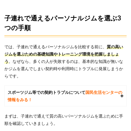
有資
格者
のト
子連れで通えるパーソナルジムを選ぶ3
レー
ナー
つの手順
指導
を子
連れ
で受
では、子連れで通えるパーソナルジムを比較する前に、
質の高い
けら
ジムを選ぶための基礎知識やトレーニング環境を把握しましょ
れる
う
。なぜなら、多くの人が失敗するのは、基本的な知識が無いな
5.3
3
かジムを選んでしまい契約時や利用時にトラブルに発展しまうか
位：
ELEMENT
らです。
自由が丘
店｜スキ
マ時間の
スポーツジム等での契約トラブルについて
国民生活センターの
利用で子
情報をみる！
育て中で
も通いや
すい
まずは、子連れで通えて質の高いパーソナルジムを選ぶために手
5.4
順を確認していきましょう。
4位：