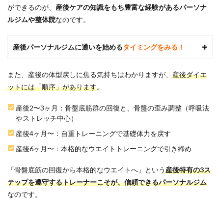
パー
ができるのが、
産後ケアの知識をもち豊富な経験があるパーソナ
ソナ
ルジムや整体院
なのです。
ルジ
ムお
すす
産後パーソナルジムに通いを始める
タイミングをみる！
めラ
ンキ
ング
また、産後の体型戻しに焦る気持ちはわかりますが、
産後ダイエ
TOP6
ットには「順序」があります
。
5.1
1位：
UNDEUX
産後2〜3ヶ月：骨盤底筋群の回復と、骨盤の歪み調整（呼吸法
SUPERBODY
やストレッチ中心）
自由が丘｜
充実した食
産後4ヶ月〜：自重トレーニングで基礎体力を戻す
事サポート
を子連れで
産後6ヶ月〜：本格的なウエイトトレーニングで引き締め
受けられる
「骨盤底筋の回復から本格的なウエイトへ」という
産後特有の3ス
5.2
2位：
テップを遵守するトレーナーこそが、信頼できるパーソナルジム
ASPI
なのです。
自由
が丘
店｜