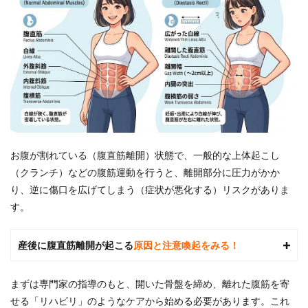
連れ
で通
える
パー
ソナ
ルジ
ムの
総額
比較
（総
額安
い
お腹が割れている（腹直筋離開）状態で、一般的な上体起こし
順）
（クランチ）などの腹筋運動を行うと、離開部分に圧力がかか
5
り、逆に傷口を広げてしまう（症状が悪化する）リスクがありま
当サ
イト
す。
厳
選！
自由
産後に腹直筋離開が起こる
原因と注意喚起をみる！
が丘
の子
連れ
まずは専門家の指導のもと、開いた骨盤を締め、離れた腹筋を寄
で通
せる「リハビリ」のようなケアから始める必要があります。これ
える