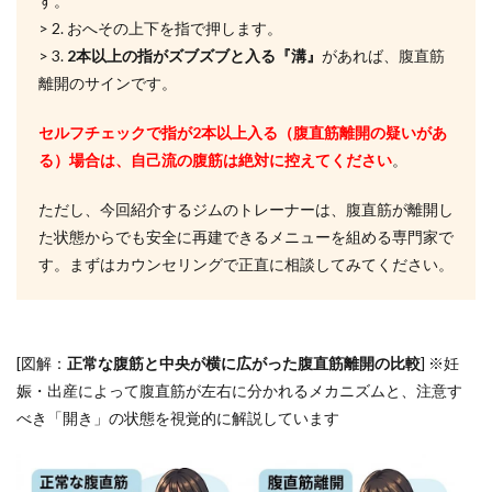
す。
んの
> 2. おへその上下を指で押します。
預け
先や
> 3.
2本以上の指がズブズブと入る『溝』
があれば、腹直筋
ジム
離開のサインです。
の対
応を
セルフチェックで指が2本以上入る（腹直筋離開の疑いがあ
確認
する
る）場合は、
自己流の腹筋は絶対に控えてください
。
3.3
ただし、今回紹介するジムのトレーナーは、腹直筋が離開し
手順
3：産
た状態からでも安全に再建できるメニューを組める専門家で
後の
す。まずはカウンセリングで正直に相談してみてください。
体型
戻し
のプ
ラン
を確
[図解：
正常な腹筋と中央が横に広がった腹直筋離開の比較
] ※妊
認す
る
娠・出産によって腹直筋が左右に分かれるメカニズムと、注意す
べき「開き」の状態を視覚的に解説しています
4
自由
が丘
の子