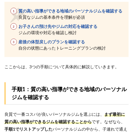
Dr.ト
レー
質の高い指導ができる地域のパーソナルジムを確認する
ニン
良質なジムの基本条件を理解が必須
グ 自
由が
お子さんの預け先やジムの対応を確認する
丘店
ジムの環境や対応を確認し検討
｜一
人ひ
産後の体型戻しのプランを確認する
とり
自分の状態にあったトレーニングプランの検討
に合
わせ
た指
導で
ここからは、3つの手順について具体的に解説していきます。
産後
ダイ
エッ
トに
手順1：質の高い指導ができる地域のパーソナル
取り
ジムを確認する
組み
やす
い
良質で一番コスパが良いパーソナルジムを選ぶには、
まず最初に
5.5
5
質の高い指導ができるジムを確認することから
です。なぜなら、
位：
手順1でリストアップした
パーソナルジムの中から
、子連れで通え
MIYAZAKI