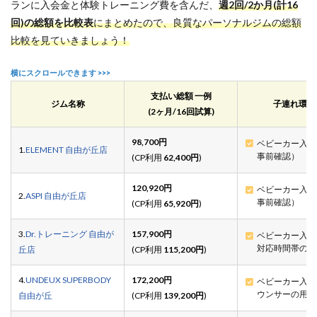
ランに入会金と体験トレーニング費を含んだ、
週2回/2か月(計16
回)の総額を比較表
にまとめたので、良質なパーソナルジムの総額
比較を見ていきましょう！
支払い総額 一例
ジム名称
子連れ環境
(2ヶ月/16回試算)
98,700円
ベビーカー入店
1.
ELEMENT 自由が丘店
事前確認）
(CP利用
62,400円
)
120,920円
ベビーカー入店
2.
ASPI 自由が丘店
事前確認）
(CP利用
65,920円
)
3.
Dr.トレーニング 自由が
157,900円
ベビーカー入店
対応時間帯の確
丘店
(CP利用
115,200円
)
4.
UNDEUX SUPERBODY
172,200円
ベビーカー入店
ウンサーの用意
自由が丘
(CP利用
139,200円
)