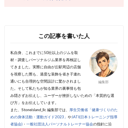
この記事を書いた人
私自身、これまでに50社以上のジムを取
材・調査しパーソナルジム業界を再検証し
てきました。実際に自由が丘駅周辺の店舗
を視察した際も、過度な装飾を省き子連れ
通いにも合理的な空間設計に驚かされまし
編集部
た。そして私たちが知る
業界の裏事情も包
み隠さずお伝えし、ユーザーが挫折しないための「本質的な選
び方」をお伝えしています。
また、Stoneisland_llc 編集部では、
厚生労働省「健康づくりのた
めの身体活動・運動ガイド2023」
や
JATI(日本トレーニング指導
者協会)
・
一般社団法人パーソナルトレーナー協会
の指針に沿