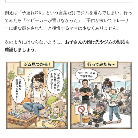
て運
動も
例えば「子連れOK」という言葉だけでジムを選んでしまい、行っ
久し
ぶり
てみたら「ベビーカーが置けなかった」「子供が泣いてトレーナ
な初
ーに嫌な顔をされた」と後悔するママは少なくありません。
心者
でも
大丈
次のようにはならないように、
お子さんの預け先やジムの対応を
夫で
確認しましょう
。
しょ
う
か？
6.2
Q2.ど
れく
らい
で効
果を
実感
でき
ます
か？
6.3