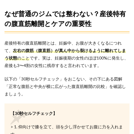
を選
ぶ3
なぜ普通のジムでは整わない？産後特有
つの
手順
の腹直筋離開とケアの重要性
3.1
手順
1：質
産後特有の腹直筋離開とは、妊娠中、お腹が大きくなるにつれ
の高
て、
左右の腹筋（腹直筋）が真ん中から裂けるように離れてしま
い指
う状態
導が
のこと
です。実は、妊娠後期の女性のほぼ100%に発生し、
でき
産後も3〜4割の女性に残存すると言われています。
る地
域の
以下の「30秒セルフチェック」をおこない、その下にある図解
パー
ソナ
「正常な腹筋と中央が横に広がった腹直筋離開の比較」を確認し
ルジ
ましょう。
ムを
確認
する
【30秒セルフチェック】
3.2
手順
> 1. 仰向けで膝を立て、頭を少し浮かせてお腹に力を入れま
2：お
子さ