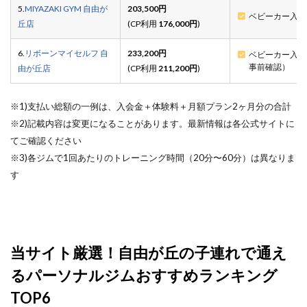
5.
MIYAZAKI GYM 自由が
203,500円
ベビーカー入店
丘店
(CP利用
176,000円
)
6.
リボーンマイセルフ 自
233,200円
ベビーカー入店
事前確認）
由が丘店
(CP利用
211,200円
)
※1)支払い総額の一例は、入会金＋体験料＋月額プラン2ヶ月分の合計
※2)記載内容は変更になることがあります。最新情報は各公式サイトに
てご確認ください
※3)各ジムで1回あたりのトレーニング時間（20分〜60分）は異なりま
す
当サイト厳選！自由が丘の子連れで通え
るパーソナルジムおすすめランキング
TOP6