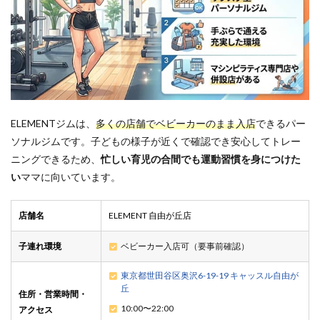
ELEMENTジムは、
多くの店舗でベビーカーのまま入店
できるパー
ソナルジムです。子どもの様子が近くで確認でき安心してトレー
ニングできるため、
忙しい育児の合間でも運動習慣を身につけた
い
ママに向いています。
店舗名
ELEMENT 自由が丘店
子連れ環境
ベビーカー入店可（要事前確認）
東京都世田谷区奥沢6-19-19 キャッスル自由が
丘
住所・営業時間・
10:00〜22:00
アクセス