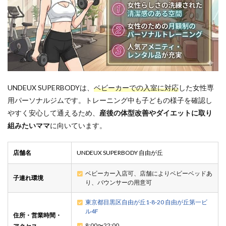
UNDEUX SUPERBODYは、
ベビーカーでの入室に対応
した女性専
用パーソナルジムです。トレーニング中も子どもの様子を確認し
やすく安心して通えるため、
産後の体型改善やダイエットに取り
組みたいママ
に向いています。
店舗名
UNDEUX SUPERBODY 自由が丘
ベビーカー入店可、店舗によりベビーベッドあ
子連れ環境
り、バウンサーの用意可
東京都目黒区自由が丘1-8-20 自由が丘第一ビ
ル4F
住所・営業時間・
8:00〜22:00