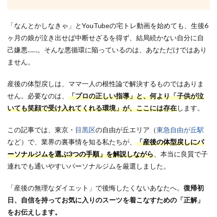
「なんとかしなきゃ」とYouTubeの宅トレ動画を始めても、生後6
ヶ月の娘が泣き出せば中断せざるを得ず、結局続かない自分に自
己嫌悪……。そんな悪循環に陥っているのは、あなただけではあり
ません。
産後の体型戻しは、ママ一人の根性論で解決するものではありま
せん。必要なのは、
「プロの正しい指導」と、何より「子供が泣
いても笑顔で受け入れてくれる環境」が、ここには存在
します。
この記事では、東京・
目黒区
の自由が丘エリア（
東急自由が丘駅
など）で、業界の裏事情を知る私たちが、
「産後の体型戻しにパ
ーソナルジムを選ぶ3つの手順」を解説しながら
、本当に良質で子
連れでも通いやすいパーソナルジムを厳選しました。
「産後の無理なダイエット」で後悔したくないあなたへ。
復帰初
日、自信を持ってお気に入りのスーツを着こなすための「正解」
をお伝えします。