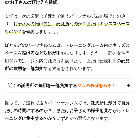
Q3.週
👉お子さんの預け先を確認
2回の
トレ
まずは、次の図解（子連れで通うパーソナルジムの環境）の通
ーニ
ング
り、
お子さんの預け先は、
託児所
なのか？または
キッズスペース
で十
なのか？
を確認しましょう。
分で
しょ
ほとんどのパーソナルジムは、トレーニングルーム内にキッズス
う
か？
ペースを設けるなど対応が中心
になります。ただ、一部の女性専
用ジムでは、ジム内に託児所を設けたり、または普段利用の
託児
6.4
Q4.リ
所の費用を一部負担
する対応をされています。
バウ
ンド
しま
近くの託児所の費用を一部負担する
ジムの事例をみる！
せん
か？
従って、子連れで通うパーソナルジムでは、
託児所に預けて自分
6.5
だけの時間にするのか？、またはお子さんの様子を見ながらトレ
Q5.食
事制
ーニングに集中するのか？
いずれかの選択になります。
限が
厳し
いで