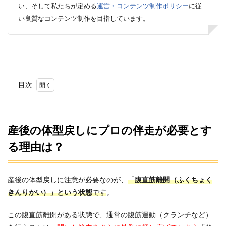
い、そして私たちが定める
運営・コンテンツ制作ポリシー
に従
い良質なコンテンツ制作を目指しています。
目次
1
産後
の体
型戻
産後の体型戻しにプロの伴走が必要とす
しに
る理由は？
プロ
の伴
走が
必要
産後の体型戻しに注意が必要なのが、
「
腹直筋離開（ふくちょく
とす
る理
きんりかい）」という状態
です
。
由
は？
この腹直筋離開がある状態で、通常の腹筋運動（クランチなど）
2