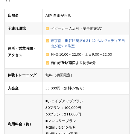
店舗名
ASPI 自由が丘店
子連れ環境
ベビーカー入店可（要事前確認）
東京都世田谷区奥沢6-21-12 ベルヴェディア自
由が丘201号室
住所・営業時間・
月-金10:00～22:00・土日9:00～22:00
アクセス
自由が丘駅南口
より徒歩8分
体験トレーニング
無料（初回限定）
入会金
55,000円（無料CPあり）
■シェイプアッププラン
30プラン：109,000円
60プラン：211,000円
■マンスリープラン
利用料金（例）
月2回：8,840円/月
月4回：17,680円/月