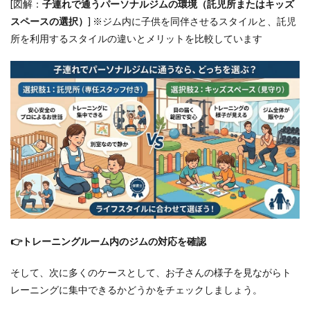
す
[図解：
子連れで通うパーソナルジムの環境（託児所またはキッズ
か？
スペースの選択）
] ※ジム内に子供を同伴させるスタイルと、託児
6.6
所を利用するスタイルの違いとメリットを比較しています
Q6.お
酒は
禁止
です
か？
7
ほか
の地
域の
子連
れで
通え
るパ
ーソ
ナル
👉トレーニングルーム内のジムの対応を確認
ジム
もチ
そして、次に多くのケースとして、お子さんの様子を見ながらト
ェッ
ク
レーニングに集中できるかどうかをチェックしましょう。
8