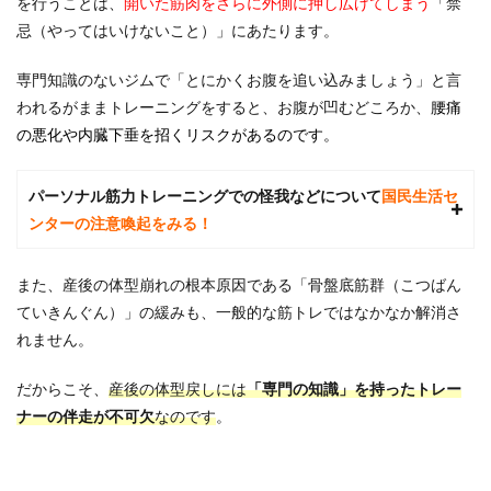
を行うことは、
開いた筋肉をさらに外側に押し広げてしまう
「禁
なぜ
忌（やってはいけないこと）」にあたります。
普通
のジ
ムで
専門知識のないジムで「とにかくお腹を追い込みましょう」と言
は整
われるがままトレーニングをすると、お腹が凹むどころか、
腰痛
わな
の悪化や内臓下垂を招くリスクがあるのです。
い？
産後
特有
の腹
パーソナル筋力トレーニングでの怪我などについて
国民生活セ
直筋
ンターの注意喚起をみる！
離開
とケ
アの
また、産後の体型崩れの根本原因である「骨盤底筋群（こつばん
重要
ていきんぐん）」の緩みも、一般的な筋トレではなかなか解消さ
性
れません。
3
子連
だからこそ、
産後の体型戻しには
「専門の知識」を持ったトレー
れで
通え
ナーの伴走が不可欠
なのです
。
るパ
ーソ
ナル
ジム