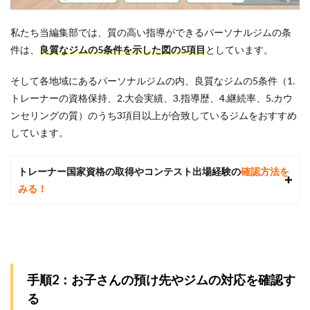
りを
子連
れで
私たち当編集部では、
質の高い指導ができるパーソナルジムの条
受け
件は、
良質なジムの5条件を示した図
の5項目
としています。
られ
る
そして各地域にあるパーソナルジムの内、良質なジムの5条件（1.
6
トレーナーの資格保持、2.大会実績、3.指導歴、4.継続率、5.カウ
パー
ンセリングの質）のうち3項目以上が合致しているジムをおすすめ
ソナ
ルジ
しています。
ムに
関す
る質
トレーナー国家資格の取得やコンテスト出場経験の
確認方法を
問Q
みる！
＆A
6.1
Q1.産
後で
体力
が落
ち復
手順2：お子さんの預け先やジムの対応を確認す
職を
る
控え