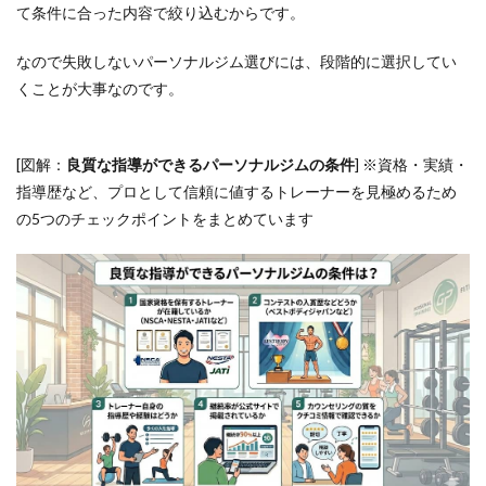
GYM 自由
て条件に合った内容で絞り込むからです。
が丘店｜
熟練した
なので失敗しないパーソナルジム選びには、段階的に選択してい
トレーナ
ー指導を
くことが大事なのです。
子連れで
受けられ
る
[図解：
良質な指導ができるパーソナルジムの条件
] ※資格・実績・
5.6
指導歴など、プロとして信頼に値するトレーナーを見極めるため
6位：
の5つのチェックポイントをまとめています
リボ
ーン
マイ
セル
フ 自
由が
丘店
｜女
性の
美し
いボ
ディ
ライ
ン作