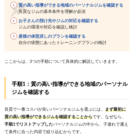
5.3
質の高い指導ができる地域のパーソナルジムを確認する
3位：
良質なジムの基本条件を理解が必須
リボ
ーン
お子さんの預け先やジムの対応を確認する
マイ
ジムの環境や対応を確認し検討
セル
フ 札
産後の体型戻しのプランを確認する
幌店
自分の状態にあったトレーニングプランの検討
｜女
性の
美し
ここからは、3つの手順について具体的に解説していきます。
いボ
ディ
ライ
ン作
手順1：質の高い指導ができる地域のパーソナル
りを
子連
ジムを確認する
れで
受け
られ
良質で一番コスパが良いパーソナルジムを選ぶには、
まず最初に
る
質の高い指導ができるジムを確認することから
です。なぜなら、
6
手順1でリストアップした
パーソナルジムの中から
、子連れで通え
パー
て条件に合った内容で絞り込むからです。
ソナ