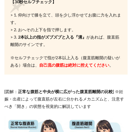
【30秒セルフチェック】
3.2
手順
> 1. 仰向けで膝を立て、頭を少し浮かせてお腹に力を入れま
2：お
子さ
す。
んの
> 2. おへその上下を指で押します。
預け
先や
> 3.
2本以上の指がズブズブと入る『溝』
があれば、腹直筋
ジム
離開のサインです。
の対
応を
※セルフチェックで指が2本以上入る（腹直筋離開の疑いが
確認
する
ある）場合は、
自己流の腹筋は絶対に控えてください
。
3.3
手順
3：産
後の
[図解：
正常な腹筋と中央が横に広がった腹直筋離開の比較
] ※妊
体型
娠・出産によって腹直筋が左右に分かれるメカニズムと、注意す
戻し
のプ
べき「開き」の状態を視覚的に解説しています
ラン
を確
認す
る