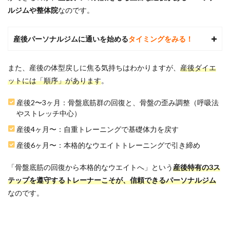
で通
ルジムや整体院
なのです。
える
パー
ソナ
産後パーソナルジムに通いを始める
タイミングをみる！
ルジ
ムお
すす
また、産後の体型戻しに焦る気持ちはわかりますが、
産後ダイエ
めラ
ットには「順序」があります
。
ンキ
ング
TOP3
産後2〜3ヶ月：骨盤底筋群の回復と、骨盤の歪み調整（呼吸法
やストレッチ中心）
5.1
1位：
産後4ヶ月〜：自重トレーニングで基礎体力を戻す
ビー
コン
産後6ヶ月〜：本格的なウエイトトレーニングで引き締め
セプ
ト 札
「骨盤底筋の回復から本格的なウエイトへ」という
産後特有の3ス
幌大
テップを遵守するトレーナーこそが、信頼できるパーソナルジム
通店
｜託
なのです。
児所
費用
の補
助が