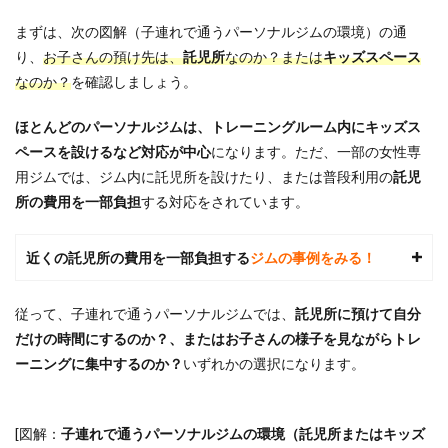
7
ほか
まずは、次の図解（子連れで通うパーソナルジムの環境）の通
の地
り、
お子さんの預け先は、
託児所
なのか？または
キッズスペース
域の
子連
なのか？
を確認しましょう。
れで
通え
ほとんどのパーソナルジムは、トレーニングルーム内にキッズス
るパ
ーソ
ペースを設けるなど対応が中心
になります。ただ、一部の女性専
ナル
用ジムでは、ジム内に託児所を設けたり、または普段利用の
託児
ジム
所の費用を一部負担
する対応をされています。
もチ
ェッ
ク
近くの託児所の費用を一部負担する
ジムの事例をみる！
8
参考
文献
従って、子連れで通うパーソナルジムでは、
託児所に預けて自分
だけの時間にするのか？、またはお子さんの様子を見ながらトレ
ーニングに集中するのか？
いずれかの選択になります。
[図解：
子連れで通うパーソナルジムの環境（託児所またはキッズ