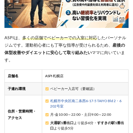
ASPIは、
多くの店舗でベビーカーでの入室に対応
したパーソナル
ジムです。運動初心者にも丁寧な指導が受けられるため、
産後の
体型改善やダイエットに安心して取り組みたい
ママに向いていま
す。
店舗名
ASPI 札幌店
子連れ環境
ベビーカー入店可（要確認）
札幌市中央区南二条西6-17-5 TAIYO Bld 2・6
202号室
住所・営業時間・
月-金10:00～22:00・土日9:00～22:00
アクセス
大通駅1番出口
より徒歩6分・
すすきの駅1番出
口
より徒歩5分