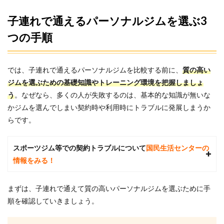
あり
子育
子連れで通えるパーソナルジムを選ぶ3
て中
でも
つの手順
通い
やす
い
では、子連れで通えるパーソナルジムを比較する前に、
質の高い
5.2
ジムを選ぶための基礎知識やトレーニング環境を把握しましょ
2位：
う
。なぜなら、多くの人が失敗するのは、基本的な知識が無いな
ASPI
札幌
かジムを選んでしまい契約時や利用時にトラブルに発展しまうか
店｜
らです。
有資
格者
のト
スポーツジム等での契約トラブルについて
国民生活センターの
レー
ナー
情報をみる！
指導
を子
連れ
まずは、子連れで通えて質の高いパーソナルジムを選ぶために手
で受
順を確認していきましょう。
けら
れる