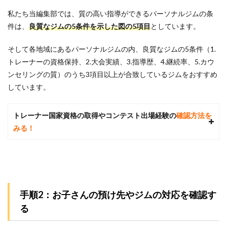
う
私たち当編集部では、
質の高い指導ができるパーソナルジムの条
か？
件は、
良質なジムの5条件を示した図
の5項目
としています。
6.2
Q2.ど
そして各地域にあるパーソナルジムの内、良質なジムの5条件（1.
れく
らい
トレーナーの資格保持、2.大会実績、3.指導歴、4.継続率、5.カウ
で効
ンセリングの質）のうち3項目以上が合致しているジムをおすすめ
果を
しています。
実感
でき
ます
か？
トレーナー国家資格の取得やコンテスト出場経験の
確認方法を
みる！
6.3
Q3.週
2回の
トレ
ーニ
ング
で十
手順2：お子さんの預け先やジムの対応を確認す
分で
しょ
る
う
か？