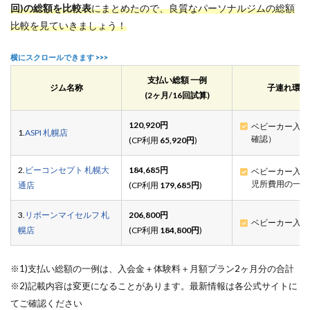
回)の総額を比較表
にまとめたので、良質なパーソナルジムの総額
比較を見ていきましょう！
支払い総額 一例
ジム名称
子連れ環境
(2ヶ月/16回試算)
120,920円
ベビーカー入店
1.
ASPI 札幌店
確認）
(CP利用
65,920円
)
2.
ビーコンセプト 札幌大
184,685円
ベビーカー入店
児所費用の一部
通店
(CP利用
179,685円
)
3.
リボーンマイセルフ 札
206,800円
ベビーカー入店
幌店
(CP利用
184,800円
)
※1)支払い総額の一例は、入会金＋体験料＋月額プラン2ヶ月分の合計
※2)記載内容は変更になることがあります。最新情報は各公式サイトに
てご確認ください