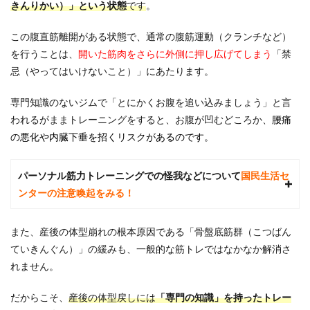
る理
きんりかい）」という状態
です
。
由
は？
この腹直筋離開がある状態で、通常の腹筋運動（クランチなど）
2
を行うことは、
開いた筋肉をさらに外側に押し広げてしまう
「禁
なぜ
忌（やってはいけないこと）」にあたります。
普通
のジ
ムで
専門知識のないジムで「とにかくお腹を追い込みましょう」と言
は整
われるがままトレーニングをすると、お腹が凹むどころか、
腰痛
わな
の悪化や内臓下垂を招くリスクがあるのです。
い？
産後
特有
の腹
パーソナル筋力トレーニングでの怪我などについて
国民生活セ
直筋
ンターの注意喚起をみる！
離開
とケ
アの
また、産後の体型崩れの根本原因である「骨盤底筋群（こつばん
重要
ていきんぐん）」の緩みも、一般的な筋トレではなかなか解消さ
性
れません。
3
子連
だからこそ、
産後の体型戻しには
「専門の知識」を持ったトレー
れで
通え