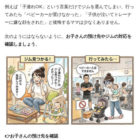
例えば「子連れOK」という言葉だけでジムを選んでしまい、行っ
6.4
Q4.リ
てみたら「ベビーカーが置けなかった」「子供が泣いてトレーナ
バウ
ーに嫌な顔をされた」と後悔するママは少なくありません。
ンド
しま
次のようにはならないように、
お子さんの預け先やジムの対応を
せん
か？
確認しましょう
。
6.5
Q5.食
事制
限が
厳し
いで
す
か？
6.6
Q6.お
酒は
禁止
です
か？
👉お子さんの預け先を確認