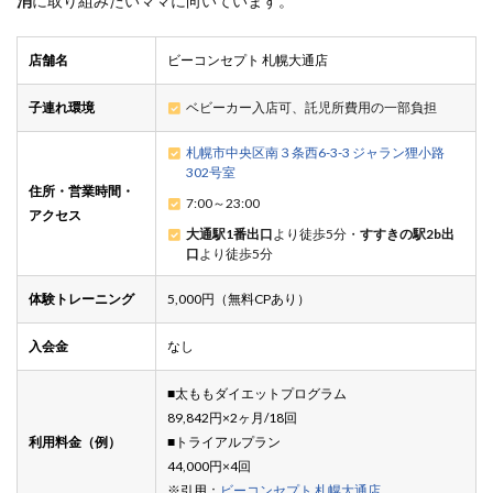
消
に取り組みたいママに向いています。
店舗名
ビーコンセプト 札幌大通店
子連れ環境
ベビーカー入店可、託児所費用の一部負担
札幌市中央区南３条西6-3-3 ジャラン狸小路
302号室
住所・営業時間・
7:00～23:00
アクセス
大通駅1番出口
より徒歩5分・
すすきの駅2b出
口
より徒歩5分
体験トレーニング
5,000円（無料CPあり）
入会金
なし
■太ももダイエットプログラム
89,842円×2ヶ月/18回
利用料金（例）
■トライアルプラン
44,000円×4回
※引用：
ビーコンセプト 札幌大通店