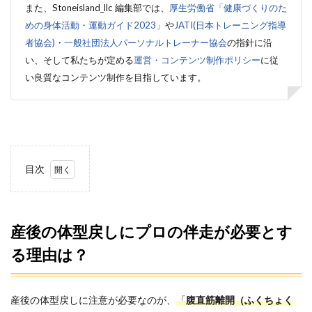
また、Stoneisland_llc 編集部では、
厚生労働省「健康づくりのた
めの身体活動・運動ガイド2023」
や
JATI(日本トレーニング指導
者協会)
・
一般社団法人パーソナルトレーナー協会
の指針に沿
い、そして私たちが定める
運営・コンテンツ制作ポリシー
に従
い良質なコンテンツ制作を目指しています。
目次
1
産後
の体
型戻
産後の体型戻しにプロの伴走が必要とす
しに
る理由は？
プロ
の伴
走が
必要
産後の体型戻しに注意が必要なのが、
「
腹直筋離開（ふくちょく
とす