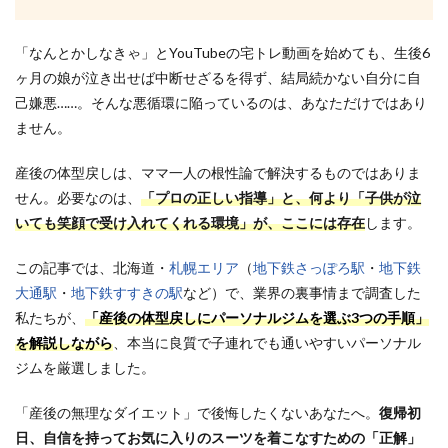
「なんとかしなきゃ」とYouTubeの宅トレ動画を始めても、生後6
ヶ月の娘が泣き出せば中断せざるを得ず、結局続かない自分に自
己嫌悪……。そんな悪循環に陥っているのは、あなただけではあり
ません。
産後の体型戻しは、ママ一人の根性論で解決するものではありま
せん。必要なのは、
「プロの正しい指導」と、何より「子供が泣
いても笑顔で受け入れてくれる環境」が、ここには存在
します。
この記事では、北海道・
札幌エリア
（
地下鉄さっぽろ駅
・
地下鉄
大通駅
・
地下鉄すすきの駅
など）で、業界の裏事情まで調査した
私たちが、
「産後の体型戻しにパーソナルジムを選ぶ3つの手順」
を解説しながら
、本当に良質で子連れでも通いやすいパーソナル
ジムを厳選しました。
「産後の無理なダイエット」で後悔したくないあなたへ。
復帰初
日、自信を持ってお気に入りのスーツを着こなすための「正解」