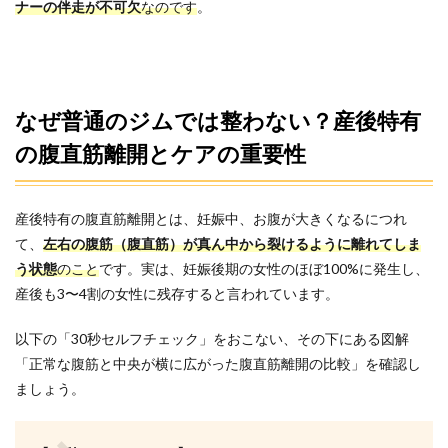
ナーの伴走が不可欠
なのです
。
るパ
ーソ
ナル
ジム
を選
ぶ3
なぜ普通のジムでは整わない？産後特有
つの
手順
の腹直筋離開とケアの重要性
3.1
手順
1：質
産後特有の腹直筋離開とは、妊娠中、お腹が大きくなるにつれ
の高
て、
左右の腹筋（腹直筋）が真ん中から裂けるように離れてしま
い指
う状態
導が
のこと
です。実は、妊娠後期の女性のほぼ100%に発生し、
でき
産後も3〜4割の女性に残存すると言われています。
る地
域の
以下の「30秒セルフチェック」をおこない、その下にある図解
パー
ソナ
「正常な腹筋と中央が横に広がった腹直筋離開の比較」を確認し
ルジ
ましょう。
ムを
確認
する