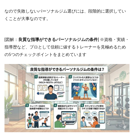
ルジ
ムに
なので失敗しないパーソナルジム選びには、段階的に選択してい
関す
くことが大事なのです。
る質
問Q
＆A
[図解：
良質な指導ができるパーソナルジムの条件
] ※資格・実績・
6.1
Q1.産
指導歴など、プロとして信頼に値するトレーナーを見極めるため
後で
の5つのチェックポイントをまとめています
体力
が落
ち復
職を
控え
て運
動も
久し
ぶり
な初
心者
でも
大丈
夫で
しょ