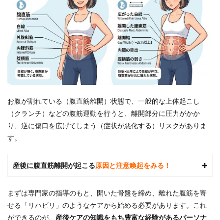
4
札幌
の子
連れ
で通
える
パー
ソナ
ルジ
ムの
総額
お腹が割れている（腹直筋離開）状態で、一般的な上体起こし
比較
（総
（クランチ）などの腹筋運動を行うと、離開部分に圧力がかか
額安
り、逆に傷口を広げてしまう（症状が悪化する）リスクがありま
い
す。
順）
5
当サ
産後に腹直筋離開が起こる
原因と注意喚起をみる！
イト
厳
選！
まずは専門家の指導のもと、開いた骨盤を締め、離れた腹筋を寄
札幌
せる「リハビリ」のようなケアから始める必要があります。これ
の子
ができるのが、
産後ケアの知識をもち豊富な経験があるパーソナ
連れ