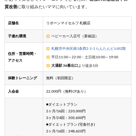
質改善
に取り組みたいママに向いています。
店舗名
リボーンマイセルフ 札幌店
子連れ環境
ベビーカー入店可（要確認）
札幌市中央区南1条西2-1-1 らんたんビルB2階
住所・営業時間・
平日11:00～22:00・土日祝10:00～19:00
アクセス
大通駅 36番出口
より徒歩1分
体験トレーニング
無料（初回限定）
入会金
22,000円（無料CPあり）
■ダイエットプラン
2ヶ月/16回：220,000円
3ヶ月/24回：303,600円
■ダイエットプラン (宅食付き)
2ヶ月/16回：248,620円