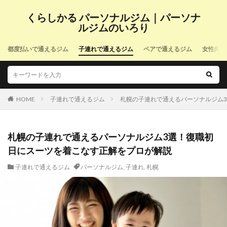
くらしかる パーソナルジム｜パーソナ
ルジムのいろり
都度払いで通えるジム
子連れで通えるジム
ペアで通えるジム
女性向け
HOME
子連れで通えるジム
札幌の子連れで通えるパーソナルジム
札幌の子連れで通えるパーソナルジム3選！復職初
日にスーツを着こなす正解をプロが解説
子連れで通えるジム
パーソナルジム
,
子連れ
,
札幌