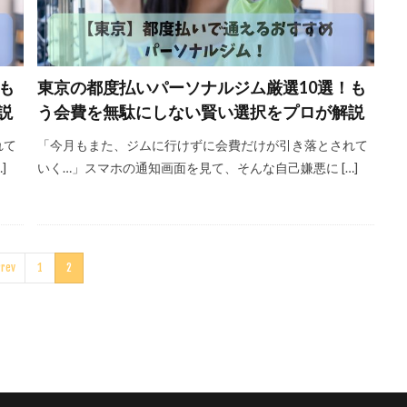
も
東京の都度払いパーソナルジム厳選10選！も
説
う会費を無駄にしない賢い選択をプロが解説
れて
「今月もまた、ジムに行けずに会費だけが引き落とされて
]
いく…」スマホの通知画面を見て、そんな自己嫌悪に […]
rev
1
2