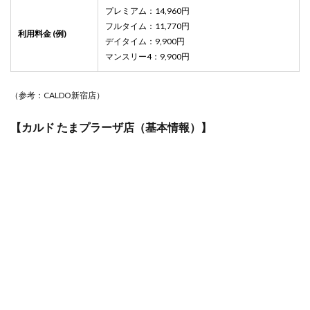
ーザ
プレミアム：14,960円
駅か
フルタイム：11,770円
ら駅
利用料金 (例)
チカ
デイタイム：9,900円
のホ
マンスリー4：9,900円
ット
ヨガ
スタ
（参考：CALDO新宿店）
ジオ
はど
【カルド たまプラーザ店（基本情報）】
こ？