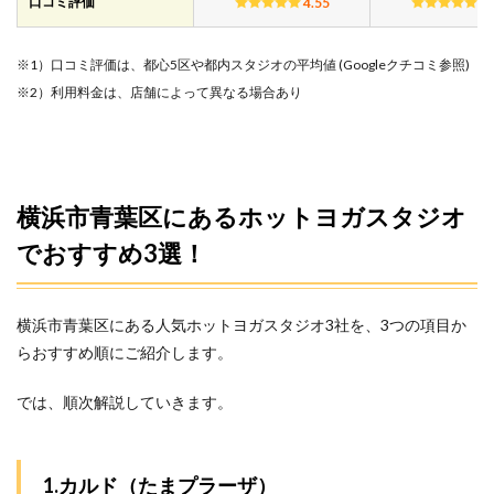
口コミ評価
4.55
4.
ヨガ
スタ
ジオ
※1）口コミ評価は、都心5区や都内スタジオの平均値 (Googleクチコミ参照)
のよ
くあ
※2）利用料金は、店舗によって異なる場合あり
る質
問疑
問5
選！
5.1
横浜市青葉区にあるホットヨガスタジオ
1.横浜
市青
でおすすめ3選！
葉区
で料
金が
安い
横浜市青葉区にある人気ホットヨガスタジオ3社を、3つの項目か
ホッ
らおすすめ順にご紹介します。
トヨ
ガス
では、順次解説していきます。
タジ
オは
ど
こ？
1.カルド（たまプラーザ）