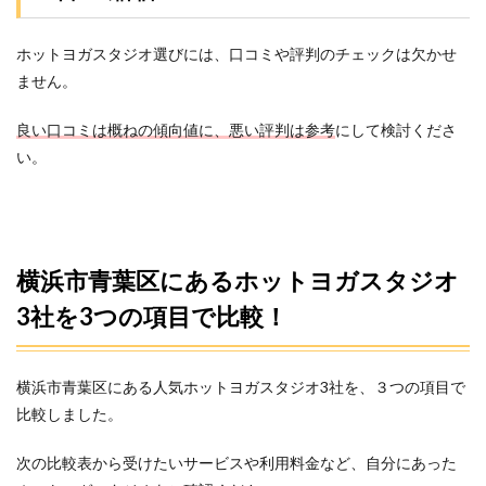
るホ
ット
ヨガ
ホットヨガスタジオ選びには、口コミや評判のチェックは欠かせ
スタ
ません。
ジオ
でお
良い口コミは概ねの傾向値に、悪い評判は参考
にして検討くださ
すす
め3
い。
選！
3.1
1.カル
ド
（た
横浜市青葉区にあるホットヨガスタジオ
まプ
ラー
3社を3つの項目で比較！
ザ）
3.2
2.ラバ
横浜市青葉区にある人気ホットヨガスタジオ3社を、３つの項目で
（た
比較しました。
まプ
ラー
ザ/青
次の比較表から受けたいサービスや利用料金など、自分にあった
葉