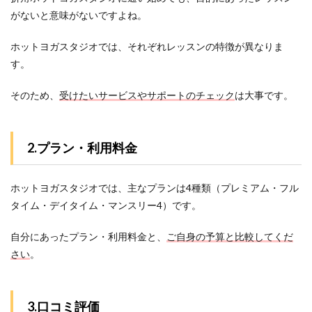
ミ評
がないと意味がないですよね。
価
2
ホットヨガスタジオでは、それぞれレッスンの特徴が異なりま
横浜
す。
市青
葉区
そのため、
受けたいサービスやサポートのチェック
は大事です。
にあ
るホ
ット
ヨガ
2.プラン・利用料金
スタ
ジオ
3社
を3
ホットヨガスタジオでは、主なプランは4種類（プレミアム・フル
つの
タイム・デイタイム・マンスリー4）です。
項目
で比
較！
自分にあったプラン・利用料金と、
ご自身の予算と比較してくだ
さい
。
3
横浜
市青
葉区
3.口コミ評価
にあ