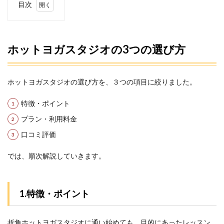
目次
1
ホッ
トヨ
ガス
ホットヨガスタジオの3つの選び方
タジ
オの
3つ
の選
ホットヨガスタジオの選び方を、３つの項目に絞りました。
び方
特徴・ポイント
1.1
1.特
プラン・利用料金
徴・
口コミ評価
ポイ
ント
では、順次解説していきます。
1.2
2.プラ
ン・
利用
1.特徴・ポイント
料金
1.3
折角ホットヨガスタジオに通い始めても、目的にあったレッスン
3.口コ