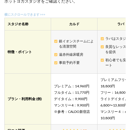
ホットヨガスタジオをご確認ください。
台）
3.3
3.アミ
ーダ
スタジオ名称
カルド
ラバ
（藤
が
ラバはスタジオ数
丘）
銀イオンスチームによ
る清潔空間
良質なレッスン
4
特徴・ポイント
を提供
迷っ
遠赤外線床暖房
たら
初心者でも安心
事前予約不要
カル
ート
ドが
おす
プレミアムフリー
す
め！
プレミアム：14,960円
18,800円
フルタイム：11,770円
フリー：16,800円
5
プラン・利用料金 (例)
デイタイム：9,900円
ライトデイタイム
横浜
マンスリー4：9,900円
6,800〜13,800円
市青
葉区
※参考：CALDO新宿店
マンスリー４：6,8
にあ
10,800円
るホ
ット