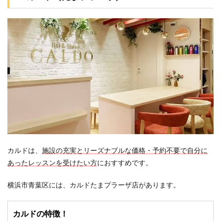
5.2
2.横浜
市青
葉区
で安
く体
験レ
ッス
ンで
きる
ホッ
トヨ
ガス
タジ
オは
ど
こ？
カルドは、
施設の充実とリーズナブルな価格・予約不要で自分に
5.3
あったレッスンを受けたい方
におすすめです。
3.横浜
市青
横浜市青葉区には、カルドたまプラーザ店があります。
葉区
で溶
岩ホ
カルドの特徴！
ット