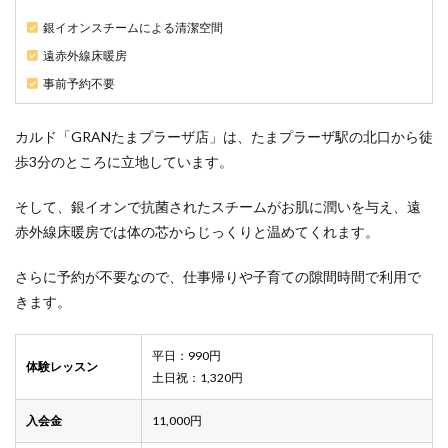
ヨガ
スタ
銀イオンスチームによる清潔空間
ジオ
遠赤外線床暖房
はど
こ？
事前予約不要
5.4
4.横浜
カルド「GRANたまプラーザ店」は、たまプラーザ駅の北口から徒
市青
歩3分のところに立地しています。
葉区
で都
度払
そして、銀イオンで抗菌されたスチームがお肌に潤いを与え、遠
いが
赤外線床暖房では体の芯からじっくりと温めてくれます。
でき
るホ
ット
さらに予約が不要なので、仕事帰りや子育ての隙間時間で利用で
ヨガ
きます。
スタ
ジオ
はど
平日：990円
こ？
体験レッスン
土日祝：1,320円
5.5
5.たま
入会金
11,000円
プラ