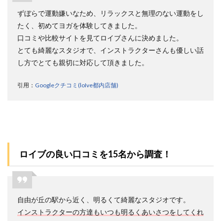
よく
ずぼらで運動嫌いなため、リラックスと無理のない運動をし
ある
疑問
たく、初めてヨガを体験してきました。
質問
口コミや比較サイトを見てロイブさんに決めました。
10
とても綺麗なスタジオで、インストラクターさんも優しい話
選！
し方でとても親切に対応して頂きました。
10.1
1.ロイ
ブは途
引用：
Googleクチコミ(loIve都内店舗)
中退室
できま
すか？
10.2
2.ロイ
ブの維
ロイブの良い口コミを15名から調査！
持費は
いくら
です
か？
10.3
自由が丘の駅から近く、明るくて綺麗なスタジオです。
3.ロイ
インストラクターの方達もいつも明るくあいさつをしてくれ
ブを辞