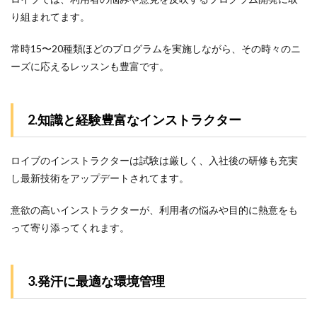
口コ
り組まれてます。
ミ
20
常時15〜20種類ほどのプログラムを実施しながら、その時々のニ
件か
らわ
ーズに応えるレッスンも豊富です。
かっ
た3
つの
こ
2.知識と経験豊富なインストラクター
と！
5
ロイブのインストラクターは試験は厳しく、入社後の研修も充実
ロイ
ブと
し最新技術をアップデートされてます。
人気
2ス
意欲の高いインストラクターが、利用者の悩みや目的に熱意をも
タジ
って寄り添ってくれます。
オと
の比
較
6
3.発汗に最適な環境管理
ロイ
ブの
体験