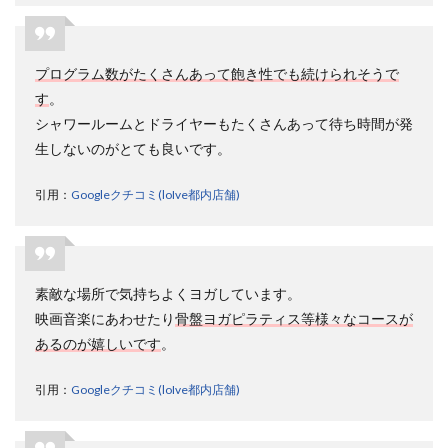
すか？
10.7
7.ロイ
プログラム数がたくさんあって飽き性でも続けられそうで
ブは2
回連続
す
。
で受け
シャワールームとドライヤーもたくさんあって待ち時間が発
られま
すか？
生しないのがとても良いです。
10.8
引用：
Googleクチコミ(loIve都内店舗)
8.ロイ
ブの退
会は電
話でで
きます
か？
素敵な場所で気持ちよくヨガしています。
映画音楽にあわせたり
骨盤ヨガピラティス等様々なコースが
10.9
9.ロイ
あるのが嬉しいです
。
ブのキ
ャンセ
引用：
Googleクチコミ(loIve都内店舗)
ル料は
いくら
です
か？