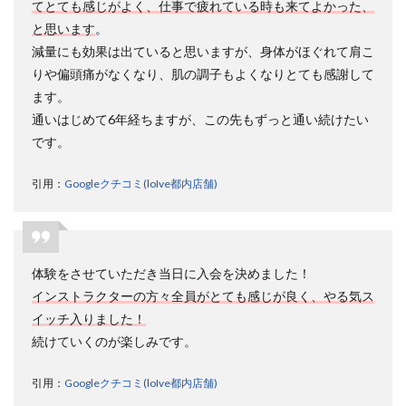
てとても感じがよく、仕事で疲れている時も来てよかった、
める時
はどう
と思います
。
すれば
減量にも効果は出ていると思いますが、身体がほぐれて肩こ
いいで
すか？
りや偏頭痛がなくなり、肌の調子もよくなりとても感謝して
ます。
10.4
通いはじめて6年経ちますが、この先もずっと通い続けたい
4.ロイ
ブ 何分
です。
前に行
く？
引用：
Googleクチコミ(loIve都内店舗)
10.5
5.ロイ
ブの室
温は何
度です
体験をさせていただき当日に入会を決めました！
か？
インストラクターの方々全員がとても感じが良く、やる気ス
10.6
イッチ入りました！
6.ロイ
続けていくのが楽しみです。
ブは妊
娠中で
も受け
引用：
Googleクチコミ(loIve都内店舗)
られま