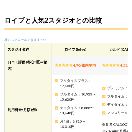
ロイブと人気2スタジオとの比較
スタジオ名称
ロイブ (loIve)
カルド (CALD
口コミ評価 (都心5区or都
4.70/都内平均
4.55
内)
フルタイムプラス：
17,600円
プレミアム：14,
フルタイム：10,923〜
フルタイム：11,
15,620円
デイタイム：9,
デイタイム：8,888〜
利用料金/月額 (例)
マンスリー4：9,
13,640円
月4回：8,910〜
※参考 CALDO新
10,010円
※2024年8月現在