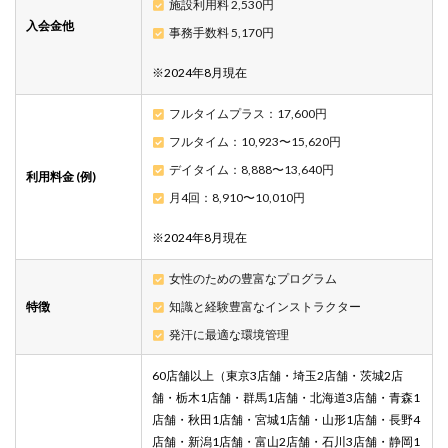
施設利用料 2,530円
2.1
入会金他
事務手数料 5,170円
1.女性
のた
※2024年8月現在
めの
豊富
フルタイムプラス：17,600円
なプ
ログ
フルタイム：10,923〜15,620円
ラム
デイタイム：8,888〜13,640円
利用料金 (例)
2.2
月4回：8,910〜10,010円
2.知識
と経
※2024年8月現在
験豊
富な
イン
女性のための豊富なプログラム
スト
特徴
知識と経験豊富なインストラクター
ラク
ター
発汗に最適な環境管理
2.3
60店舗以上（東京3店舗・埼玉2店舗・茨城2店
3.発汗
舗・栃木1店舗・群馬1店舗・北海道3店舗・青森1
に最
適な
店舗・秋田1店舗・宮城1店舗・山形1店舗・長野4
環境
店舗・新潟1店舗・富山2店舗・石川3店舗・静岡1