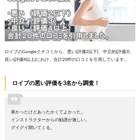
験
6.4
4.カウ
ンセ
リン
グ
7
ロイブのGoogleクチコミから、悪い(評価2以下)、中立的(評価3)、
ロイ
ブの
良い(評価4以上)にわけ、合計20件の口コミを引用しています。
解約
方法
8
ロイブの悪い評価を3名から調査！
ロイ
ブの
料金
は？
寒かったけどあったかくてよかった。
8.1
1.月4
インストラクターからの勧誘が激しい。
回会
グイグイ聞いてくる。
員
8.2