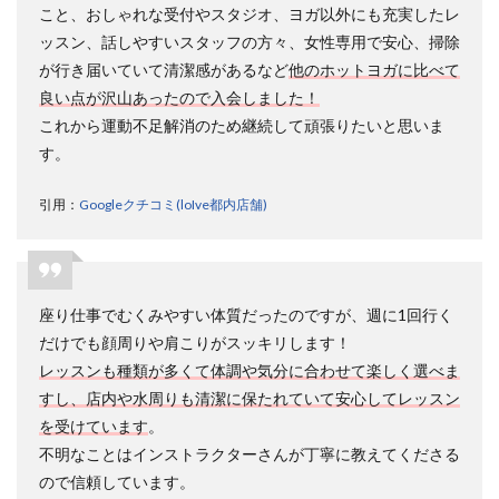
こと、おしゃれな受付やスタジオ、ヨガ以外にも充実したレ
ッスン、話しやすいスタッフの方々、女性専用で安心、掃除
が行き届いていて清潔感があるなど
他のホットヨガに比べて
良い点が沢山あったので入会しました！
これから運動不足解消のため継続して頑張りたいと思いま
す。
引用：
Googleクチコミ(loIve都内店舗)
座り仕事でむくみやすい体質だったのですが、週に1回行く
だけでも顔周りや肩こりがスッキリします！
レッスンも種類が多くて体調や気分に合わせて楽しく選べま
すし、店内や水周りも清潔に保たれていて安心してレッスン
を受けています
。
不明なことはインストラクターさんが丁寧に教えてくださる
ので信頼しています。