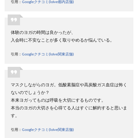
引用：
Googleクチコミ(loIve都内店舗)
2.フル
タイ
ム会
員
体験のヨガの時間は良かったが、
8.3
3.フル
入会時に不安なことが多く取りやめるか悩んでいる。
タイ
ムプ
引用：
Googleクチコミ(loIve関東店舗)
ラス
会員
8.4
4.デイ
タイ
マスクしながらのヨガ。低酸素脳症や高炭酸ガス血症は怖く
ム会
ないのでしょうか？
員
本来ヨガってものは呼吸を大切にするものです。
8.5
本当のヨガの大切さを心得てる人はすぐに解約すると思いま
5.その
す。
他・
初期
費用
引用：
Googleクチコミ(loIve関東店舗)
9