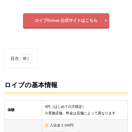
ロイブ(loIve) 公式サイトはこちら
目次
1
ロイ
ブの
基本
ロイブの基本情報
情報
2
ロイ
0円（はじめての方限定）
ブの
体験
※実施店舗、料金は店舗によって異なります
3つ
の特
徴
入会金 1,100円
は！