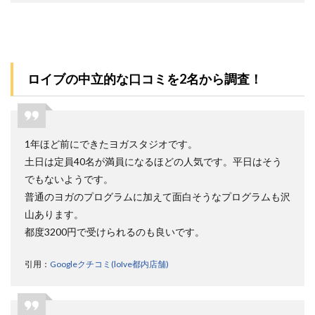
ロイ
ブを
おす
すめ
する
人し
ロイブの中立的な口コミを2名から調査！
ない
人
9.1
おす
1年ほど前にできたヨガスタジオです。
すめ
土日は定員40名が満員になるほどの人気です。平日はそう
する
人5選
でもないようです。
9.2
普通のヨガのプログラムに加えて面白そうなプログラムも沢
おす
山あります。
すめ
都度3200円で受けられるのも良いです。
しな
い人3
選
引用：
Googleクチコミ(loIve都内店舗)
10
ロイ
ブの