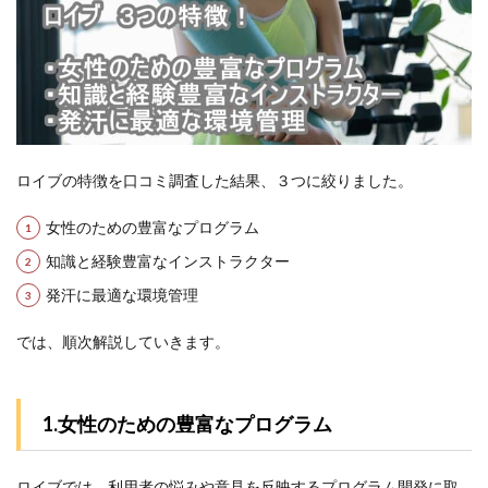
3.2
ロイ
ブの
中立
的な
口コ
ミを2
名か
ら調
ロイブの特徴を口コミ調査した結果、３つに絞りました。
査！
女性のための豊富なプログラム
3.3
ロイ
知識と経験豊富なインストラクター
ブの
良い
発汗に最適な環境管理
口コ
ミを
では、順次解説していきます。
15名
から
調
査！
1.女性のための豊富なプログラム
4
ロイ
ロイブでは、利用者の悩みや意見を反映するプログラム開発に取
ブの