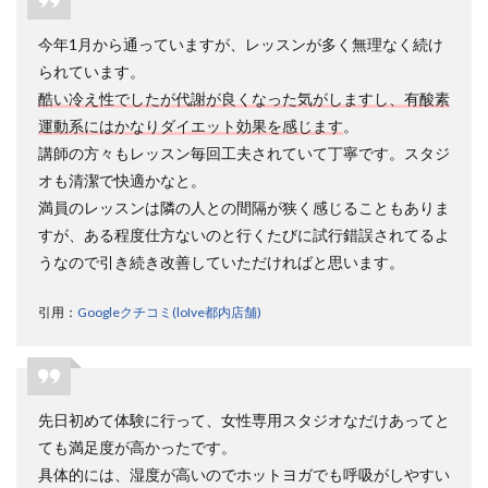
10.10
今年1月から通っていますが、レッスンが多く無理なく続け
10.ロイ
られています。
ブの休会
手続き
酷い冷え性でしたが代謝が良くなった気がしますし、有酸素
は？
運動系にはかなりダイエット効果を感じます
。
講師の方々もレッスン毎回工夫されていて丁寧です。スタジ
オも清潔で快適かなと。
満員のレッスンは隣の人との間隔が狭く感じることもありま
すが、ある程度仕方ないのと行くたびに試行錯誤されてるよ
うなので引き続き改善していただければと思います。
引用：
Googleクチコミ(loIve都内店舗)
先日初めて体験に行って、女性専用スタジオなだけあってと
ても満足度が高かったです。
具体的には、湿度が高いのでホットヨガでも呼吸がしやすい