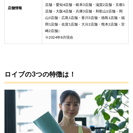
管理
店舗・愛知4店舗・岐阜3店舗・滋賀2店舗・京都1
店舗情報
3
店舗・大阪4店舗・兵庫3店舗・和歌山2店舗・岡
ロイ
山3店舗・広島1店舗・香川3店舗・徳島1店舗・福
ブの
岡1店舗・佐賀1店舗・大分2店舗・熊本2店舗・宮
悪い
崎2店舗）
評判
※2024年8月現在
～良
い口
コミ
まで
20
件を
調
ロイブの3つの特徴は！
査！
3.1
ロイ
ブの
悪い
評価
を3名
から
調
査！