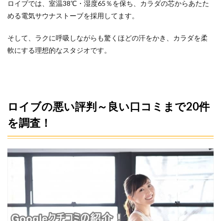
ロイブでは、室温38℃・湿度65％を保ち、カラダの芯からあたた
レッ
める電気サウナストーブを採用してます。
スン
から
入会
そして、ラクに呼吸しながらも驚くほどの汗をかき、カラダを柔
まで
軟にする理想的なスタジオです。
の流
れ
6.1
1.体験
レッ
ロイブの悪い評判～良い口コミまで20件
スン
予約
を調査！
6.2
2.来店
＆ヒ
ヤリ
ング
6.3
3.無料
レン
タル
＆体