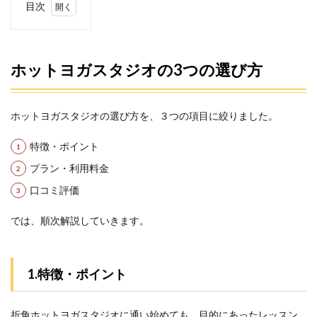
目次
1
ホッ
トヨ
ガス
ホットヨガスタジオの3つの選び方
タジ
オの
3つ
の選
ホットヨガスタジオの選び方を、３つの項目に絞りました。
び方
特徴・ポイント
1.1
1.特
プラン・利用料金
徴・
口コミ評価
ポイ
ント
では、順次解説していきます。
1.2
2.プラ
ン・
利用
1.特徴・ポイント
料金
1.3
折角ホットヨガスタジオに通い始めても、目的にあったレッスン
3.口コ