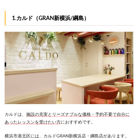
北区
で無
料体
1.カルド（GRAN新横浜/綱島）
験で
きる
ホッ
トヨ
ガス
タジ
オは
ど
こ？
5.3
3.横浜
市港
北区
で溶
岩ホ
ット
ヨガ
カルドは、
施設の充実とリーズナブルな価格・予約不要で自分に
スタ
あったレッスンを受けたい方
におすすめです。
ジオ
はど
こ？
横浜市港北区には、カルドGRAN新横浜店・綱島店があります。