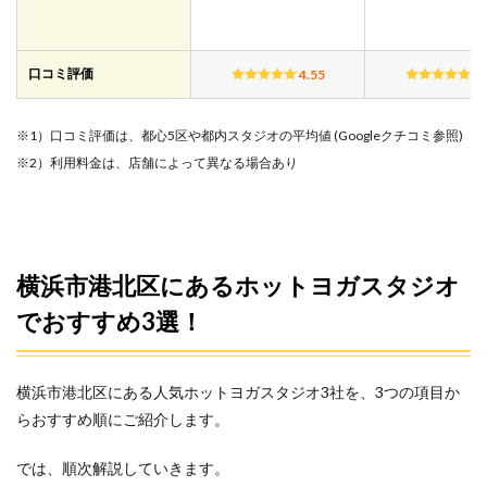
のよ
くあ
る質
問疑
口コミ評価
4.55
4.
問5
選！
※1）口コミ評価は、都心5区や都内スタジオの平均値 (Googleクチコミ参照)
5.1
1.横浜
※2）利用料金は、店舗によって異なる場合あり
市港
北区
で料
金が
安い
ホッ
横浜市港北区にあるホットヨガスタジオ
トヨ
でおすすめ3選！
ガス
タジ
オは
ど
横浜市港北区にある人気ホットヨガスタジオ3社を、3つの項目か
こ？
らおすすめ順にご紹介します。
5.2
2.横浜
では、順次解説していきます。
市港