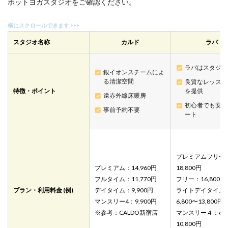
ホットヨガスタジオをご確認ください。
シャ
（日
吉ス
タジ
オ）
スタジオ名称
カルド
ラバ
4
迷っ
ラバはスタジオ数
銀イオンスチームによ
たら
る清潔空間
良質なレッスン
カル
特徴・ポイント
を提供
ドが
遠赤外線床暖房
おす
初心者でも安心
事前予約不要
す
ート
め！
5
横浜
プレミアムフリー
市港
北区
プレミアム：14,960円
18,800円
にあ
フルタイム：11,770円
フリー：16,800円
るホ
プラン・利用料金 (例)
デイタイム：9,900円
ライトデイタイム
ット
マンスリー4：9,900円
6,800〜13,800円
ヨガ
スタ
※参考：CALDO新宿店
マンスリー４：6,8
ジオ
10,800円