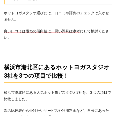
るホ
ット
ヨガ
ホットヨガスタジオ選びには、口コミや評判のチェックは欠かせ
スタ
ません。
ジオ
でお
良い口コミは概ねの傾向値に、悪い評判は参考
にして検討くださ
すす
め3
い。
選！
3.1
1.カル
ド
（GRAN
横浜市港北区にあるホットヨガスタジオ
新横浜/
綱島）
3社を3つの項目で比較！
3.2
2.ラバ
（綱
横浜市港北区にある人気ホットヨガスタジオ3社を、３つの項目で
島）
比較しました。
3.3
3.ララ
次の比較表から受けたいサービスや利用料金など、自分にあった
アー