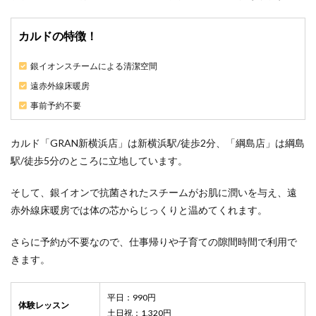
5.4
4.横浜
カルドの特徴！
市港
北区
で都
銀イオンスチームによる清潔空間
度払
遠赤外線床暖房
いが
でき
事前予約不要
るホ
ット
ヨガ
カルド「GRAN新横浜店」は新横浜駅/徒歩2分、「綱島店」は綱島
スタ
駅/徒歩5分のところに立地しています。
ジオ
はど
そして、銀イオンで抗菌されたスチームがお肌に潤いを与え、遠
こ？
赤外線床暖房では体の芯からじっくりと温めてくれます。
5.5
5.綱島
さらに予約が不要なので、仕事帰りや子育ての隙間時間で利用で
駅か
ら駅
きます。
チカ
のホ
ット
平日：990円
ヨガ
体験レッスン
土日祝：1,320円