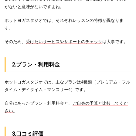
ミ評
がないと意味がないですよね。
価
2
ホットヨガスタジオでは、それぞれレッスンの特徴が異なりま
横浜
す。
市港
北区
そのため、
受けたいサービスやサポートのチェック
は大事です。
にあ
るホ
ット
ヨガ
2.プラン・利用料金
スタ
ジオ
3社
を3
ホットヨガスタジオでは、主なプランは4種類（プレミアム・フル
つの
タイム・デイタイム・マンスリー4）です。
項目
で比
較！
自分にあったプラン・利用料金と、
ご自身の予算と比較してくだ
さい
。
3
横浜
市港
北区
3.口コミ評価
にあ