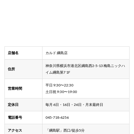
店舗名
カルド 綱島店
神奈川県横浜市港北区綱島西2-5-13 梅島ニックハ
住所
イム綱島第7 1F
平日 9:30〜22:30
営業時間
土日祝 9:30〜19:00
定休日
毎月 6日・16日・26日・月末最終日
電話番号
045-718-6256
アクセス
「綱島駅」西口/徒歩5分