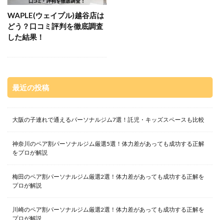
WAPLE(ウェイプル)越谷店は
どう？口コミ評判を徹底調査
した結果！
最近の投稿
大阪の子連れで通えるパーソナルジム7選！託児・キッズスペースも比較
神奈川のペア割パーソナルジム厳選5選！体力差があっても成功する正解
をプロが解説
梅田のペア割パーソナルジム厳選2選！体力差があっても成功する正解を
プロが解説
川崎のペア割パーソナルジム厳選2選！体力差があっても成功する正解を
プロが解説