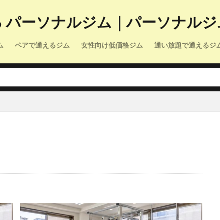
る パーソナルジム｜パーソナルジ
ム
ペアで通えるジム
女性向け低価格ジム
通い放題で通えるジ