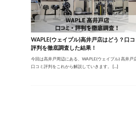
WAPLE(ウェイプル)高井戸店はどう？口コ
評判を徹底調査した結果！
今回は高井戸周辺にある、WAPLE(ウェイプル) 高井戸
口コミ評判をこれから解説していきます。 […]