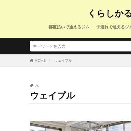
くらしか
都度払いで通えるジム
子連れで通えるジ
HOME
ウェイプル
TAG
ウェイプル