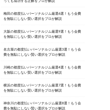
っても成功する正解をプロが解説
梅田の都度払いパーソナルジム厳選6選！もう会費
を無駄にしない賢い選択をプロが解説
大阪の都度払いパーソナルジム厳選9選！もう会費
を無駄にしない賢い選択をプロが解説
名古屋の都度払いパーソナルジム厳選3選！もう会
費を無駄にしない賢い選択をプロが解説
川崎の都度払いパーソナルジム厳選4選！もう会費
を無駄にしない賢い選択をプロが解説
横浜の都度払いパーソナルジム厳選7選！もう会費
を無駄にしない賢い選択をプロが解説
神奈川の都度払いパーソナルジム厳選8選！もう会
費を無駄にしない賢い選択をプロが解説