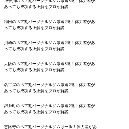
神奈川のペア割パーソナルジム厳選5選！体力差が
あっても成功する正解をプロが解説
梅田のペア割パーソナルジム厳選2選！体力差があ
っても成功する正解をプロが解説
川崎のペア割パーソナルジム厳選2選！体力差があ
っても成功する正解をプロが解説
大阪のペア割パーソナルジム厳選5選！体力差があ
っても成功する正解をプロが解説
名古屋のペア割パーソナルジム厳選2選！体力差が
あっても成功する正解をプロが解説
錦糸町のペア割パーソナルジム厳選2選！体力差が
あっても成功する正解をプロが解説
恵比寿のペア割パーソナルジムは一択！体力差があ